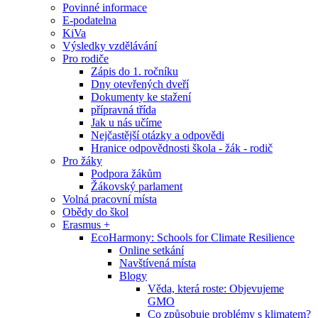
Povinné informace
E-podatelna
KiVa
Výsledky vzdělávání
Pro rodiče
Zápis do 1. ročníku
Dny otevřených dveří
Dokumenty ke stažení
přípravná třída
Jak u nás učíme
Nejčastější otázky a odpovědi
Hranice odpovědnosti škola - žák - rodič
Pro žáky
Podpora žákům
Žákovský parlament
Volná pracovní místa
Obědy do škol
Erasmus +
EcoHarmony: Schools for Climate Resilience
Online setkání
Navštívená místa
Blogy
Věda, která roste: Objevujeme
GMO
Co způsobuje problémy s klimatem?