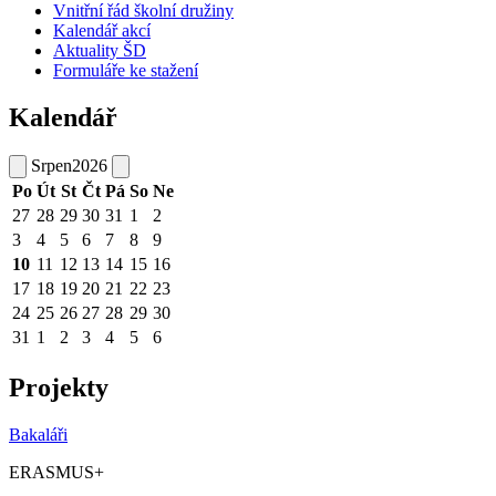
Vnitřní řád školní družiny
Kalendář akcí
Aktuality ŠD
Formuláře ke stažení
Kalendář
Srpen
2026
Po
Út
St
Čt
Pá
So
Ne
27
28
29
30
31
1
2
3
4
5
6
7
8
9
10
11
12
13
14
15
16
17
18
19
20
21
22
23
24
25
26
27
28
29
30
31
1
2
3
4
5
6
Projekty
Bakaláři
ERASMUS+