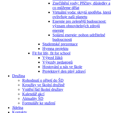
Znečištění vody: Příčiny, důsledky a
co můžeme dělat
Virtuální voda: skrytá spotřeba, která
ovlivňuje naši planetu
Energie pro zelenější budoucnost:
význam obnovitelných zdrojů
energie
Solární energie: pohon udržitelné
budoucnosti
Studentské prezentace
Hymna projektu
Fit for life, fit for school
Výjezd žáků
Výjezdy pedagogů
Hostování u nás ve škole
Projektový den plný zdraví
Družina
Rohodnutí o přijetí do ŠD
Kroužky ve školní družině
Vnitřní řád školní družiny
Kalendář akcí
Aktuality ŠD
Formuláře ke stažení
Jídelna
Kontakty