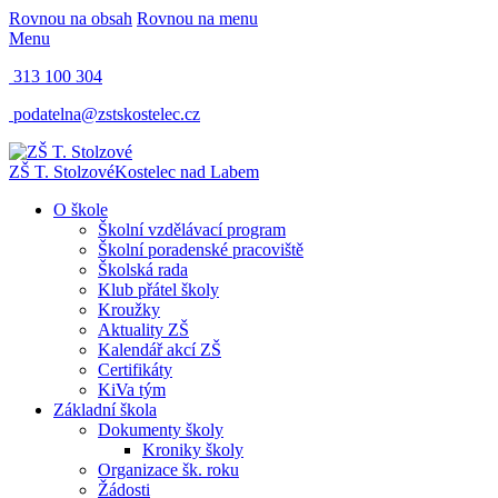
Rovnou na obsah
Rovnou na menu
Menu
313 100 304
podatelna@zstskostelec.cz
ZŠ T. Stolzové
Kostelec nad Labem
O škole
Školní vzdělávací program
Školní poradenské pracoviště
Školská rada
Klub přátel školy
Kroužky
Aktuality ZŠ
Kalendář akcí ZŠ
Certifikáty
KiVa tým
Základní škola
Dokumenty školy
Kroniky školy
Organizace šk. roku
Žádosti