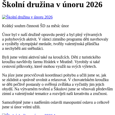
Školní družina v únoru 2026
Krátký souhrn činnosti ŠD za měsíc únor
Únor byl v naší družině opravdu pestrý a byl plný výtvarných
a pohybových aktivit. V rámci zimního programu děti navrhovaly
a vyráběly olympijské medaile, tvořily valentýnská přáníčka
a nechyběli ani sněhuláci.
Byli jsme velmi aktivní také na kroužcích. Děti z turistického
kroužku navštívily farmu Hrádek v Mratíně. Vyrobily si také
cestovní piškvorky, které mohou využít na svých výletech.
Na józe jsme procvičovali koordinaci pohybu a učili jsme se, jak
se zklidnit a správně uvolnit a relaxovat. V chovatelském kroužku
se děti pečlivě postaraly o svěřená zvířátka a vyčistily jim jejich
obydlí. Na výtvarném tvoření a Šikulovi jsme se věnovali především
zimní a valentýnské tematice a rozvíjeli naši kreativitu a zručnost.
Samozřejmě jsme s nadšením oslavili masopustní oslavu a celkově
jsme si únor velmi užili.