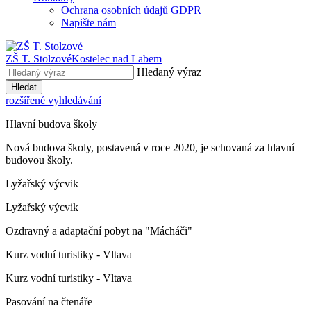
Ochrana osobních údajů GDPR
Napište nám
ZŠ T. Stolzové
Kostelec nad Labem
Hledaný výraz
Hledat
rozšířené vyhledávání
Hlavní budova školy
Nová budova školy, postavená v roce 2020, je schovaná za hlavní
budovou školy.
Lyžařský výcvik
Lyžařský výcvik
Ozdravný a adaptační pobyt na "Mácháči"
Kurz vodní turistiky - Vltava
Kurz vodní turistiky - Vltava
Pasování na čtenáře