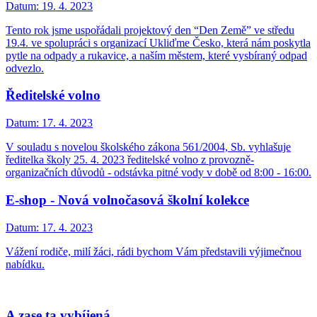
Datum:
19. 4. 2023
Tento rok jsme uspořádali projektový den “Den Země” ve středu
19.4. ve spolupráci s organizací Ukliďme Česko, která nám poskytla
pytle na odpady a rukavice, a naším městem, které vysbíraný odpad
odvezlo.
Ředitelské volno
Datum:
17. 4. 2023
V souladu s novelou školského zákona 561/2004, Sb. vyhlašuje
ředitelka školy 25. 4. 2023 ředitelské volno z provozně-
organizačních důvodů - odstávka pitné vody v době od 8:00 - 16:00.
E-shop - Nová volnočasová školní kolekce
Datum:
17. 4. 2023
Vážení rodiče, milí žáci, rádi bychom Vám představili výjimečnou
nabídku.
A zase ta vybíjená