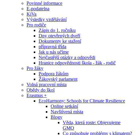
Povinné informace
E-podatelna
KiVa
Výsledky vzdělávání
Pro rodiče
Zápis do 1. ročníku
Dny otevřených dveří
Dokumenty ke stažení
přípravná třída
Jak u nás učíme
Nejčastější otázky a odpovědi
Hranice odpovědnosti škola - žák - rodič
Pro žáky
Podpora žákům
Žákovský parlament
Volná pracovní místa
Obědy do škol
Erasmus +
EcoHarmony: Schools for Climate Resilience
Online setkání
Navštívená místa
Blogy
Věda, která roste: Objevujeme
GMO
Co způsobuje problémy s klimatem?