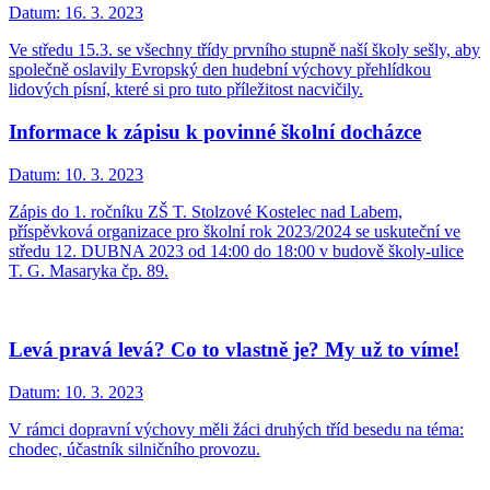
Datum:
16. 3. 2023
Ve středu 15.3. se všechny třídy prvního stupně naší školy sešly, aby
společně oslavily Evropský den hudební výchovy přehlídkou
lidových písní, které si pro tuto příležitost nacvičily.
Informace k zápisu k povinné školní docházce
Datum:
10. 3. 2023
Zápis do 1. ročníku ZŠ T. Stolzové Kostelec nad Labem,
příspěvková organizace pro školní rok 2023/2024 se uskuteční ve
středu 12. DUBNA 2023 od 14:00 do 18:00 v budově školy-ulice
T. G. Masaryka čp. 89.
Levá pravá levá? Co to vlastně je? My už to víme!
Datum:
10. 3. 2023
V rámci dopravní výchovy měli žáci druhých tříd besedu na téma:
chodec, účastník silničního provozu.