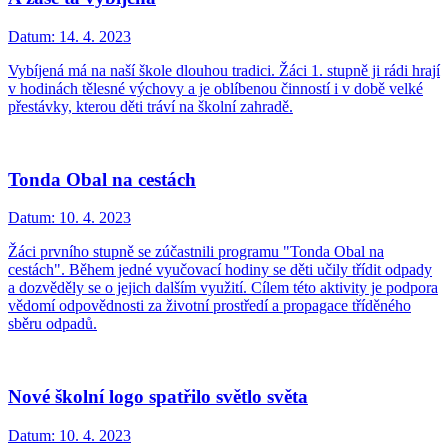
Datum:
14. 4. 2023
Vybíjená má na naší škole dlouhou tradici. Žáci 1. stupně ji rádi hrají
v hodinách tělesné výchovy a je oblíbenou činností i v době velké
přestávky, kterou děti tráví na školní zahradě.
Tonda Obal na cestách
Datum:
10. 4. 2023
Žáci prvního stupně se zúčastnili programu "Tonda Obal na
cestách". Během jedné vyučovací hodiny se děti učily třídit odpady
a dozvěděly se o jejich dalším využití. Cílem této aktivity je podpora
vědomí odpovědnosti za životní prostředí a propagace tříděného
sběru odpadů.
Nové školní logo spatřilo světlo světa
Datum:
10. 4. 2023