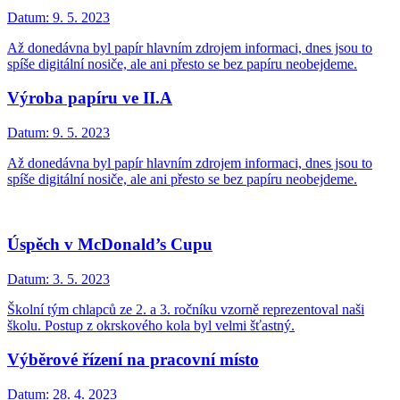
Datum:
9. 5. 2023
Až donedávna byl papír hlavním zdrojem informaci, dnes jsou to
spíše digitální nosiče, ale ani přesto se bez papíru neobejdeme.
Výroba papíru ve II.A
Datum:
9. 5. 2023
Až donedávna byl papír hlavním zdrojem informaci, dnes jsou to
spíše digitální nosiče, ale ani přesto se bez papíru neobejdeme.
Úspěch v McDonald’s Cupu
Datum:
3. 5. 2023
Školní tým chlapců ze 2. a 3. ročníku vzorně reprezentoval naši
školu. Postup z okrskového kola byl velmi šťastný.
Výběrové řízení na pracovní místo
Datum:
28. 4. 2023