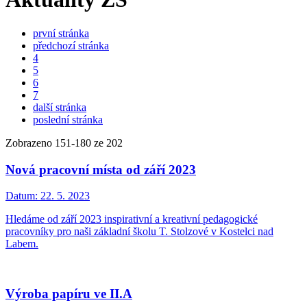
první stránka
předchozí stránka
4
5
6
7
další stránka
poslední stránka
Zobrazeno
151
-
180
ze 202
Nová pracovní místa od září 2023
Datum:
22. 5. 2023
Hledáme od září 2023 inspirativní a kreativní pedagogické
pracovníky pro naši základní školu T. Stolzové v Kostelci nad
Labem.
Výroba papíru ve II.A