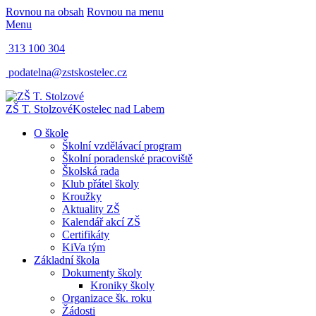
Rovnou na obsah
Rovnou na menu
Menu
313 100 304
podatelna@zstskostelec.cz
ZŠ T. Stolzové
Kostelec nad Labem
O škole
Školní vzdělávací program
Školní poradenské pracoviště
Školská rada
Klub přátel školy
Kroužky
Aktuality ZŠ
Kalendář akcí ZŠ
Certifikáty
KiVa tým
Základní škola
Dokumenty školy
Kroniky školy
Organizace šk. roku
Žádosti