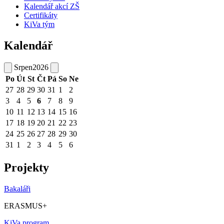
Kalendář akcí ZŠ
Certifikáty
KiVa tým
Kalendář
Srpen
2026
Po
Út
St
Čt
Pá
So
Ne
27
28
29
30
31
1
2
3
4
5
6
7
8
9
10
11
12
13
14
15
16
17
18
19
20
21
22
23
24
25
26
27
28
29
30
31
1
2
3
4
5
6
Projekty
Bakaláři
ERASMUS+
KiVa program