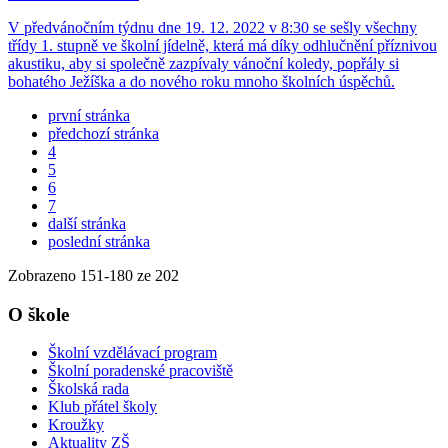
V předvánočním týdnu dne 19. 12. 2022 v 8:30 se sešly všechny
třídy 1. stupně ve školní jídelně, která má díky odhlučnění příznivou
akustiku, aby si společně zazpívaly vánoční koledy, popřály si
bohatého Ježíška a do nového roku mnoho školních úspěchů.
první stránka
předchozí stránka
4
5
6
7
další stránka
poslední stránka
Zobrazeno
151
-
180
ze 202
O škole
Školní vzdělávací program
Školní poradenské pracoviště
Školská rada
Klub přátel školy
Kroužky
Aktuality ZŠ