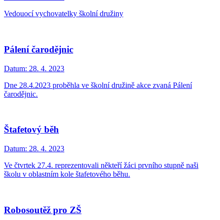
Vedouocí vychovatelky školní družiny
Pálení čarodějnic
Datum:
28. 4. 2023
Dne 28.4.2023 proběhla ve školní družině akce zvaná Pálení
čarodějnic.
Štafetový běh
Datum:
28. 4. 2023
Ve čtvrtek 27.4. reprezentovali někteří žáci prvního stupně naši
školu v oblastním kole štafetového běhu.
Robosoutěž pro ZŠ