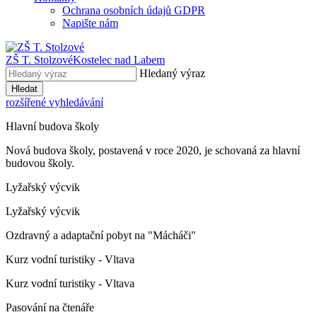
Ochrana osobních údajů GDPR
Napište nám
ZŠ T. Stolzové
Kostelec nad Labem
Hledaný výraz
Hledat
rozšířené vyhledávání
Hlavní budova školy
Nová budova školy, postavená v roce 2020, je schovaná za hlavní
budovou školy.
Lyžařský výcvik
Lyžařský výcvik
Ozdravný a adaptační pobyt na "Mácháči"
Kurz vodní turistiky - Vltava
Kurz vodní turistiky - Vltava
Pasování na čtenáře