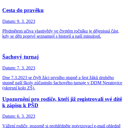
Cesta do pravěku
Datum:
9. 3. 2023
Předmětem učiva vlastivědy ve čtvrtém ročníku je dějepisná část,
kdy se děti poprvé seznamují s historií a naší minulostí.
Šachový turnaj
Datum:
7. 3. 2023
Dne 7.3.2023 se čtyři žáci prvního stupně a šest žáků druhého
stupně naší školy zúčastnilo šachového turnaje v DDM Neratovice
(okresní kolo ZŠ).
Upozornění pro rodiče, kteří již registrovali své dítě
k zápisu k PŠD
Datum:
6. 3. 2023
Vážení rodiče, pozorně si prohlédněte potvrzovací e-mail ohledně