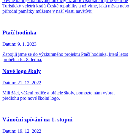
Nevíte kam jet na dovolenou? My už ano! Uspořádali jsme ve třídě
Turistický veletrh krajů České republiky a už víme, jaká města nebo
přírodní památky můžeme v naší vlasti navštívit.
Ptačí hodinka
Datum:
9. 1. 2023
Zapojili jsme se do výzkumného projektu Ptačí hodinka, která letos
proběhla 6.- 8. ledna.
Nové logo školy
Datum:
21. 12. 2022
Milí žáci, vážení rodiče a přátelé školy, pomozte nám vybrat
předlohu pro nové školní logo.
Vánoční zpívání na 1. stupni
Datum:
19. 12. 2022