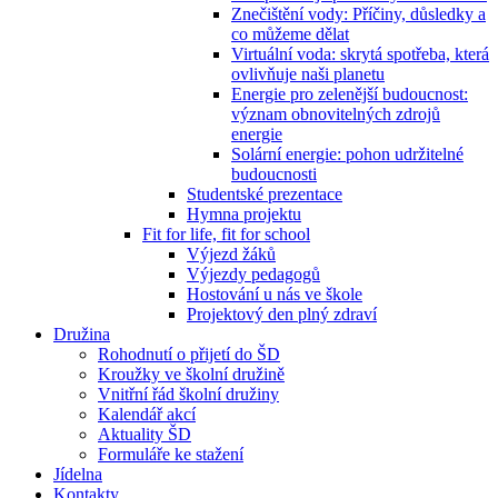
Znečištění vody: Příčiny, důsledky a
co můžeme dělat
Virtuální voda: skrytá spotřeba, která
ovlivňuje naši planetu
Energie pro zelenější budoucnost:
význam obnovitelných zdrojů
energie
Solární energie: pohon udržitelné
budoucnosti
Studentské prezentace
Hymna projektu
Fit for life, fit for school
Výjezd žáků
Výjezdy pedagogů
Hostování u nás ve škole
Projektový den plný zdraví
Družina
Rohodnutí o přijetí do ŠD
Kroužky ve školní družině
Vnitřní řád školní družiny
Kalendář akcí
Aktuality ŠD
Formuláře ke stažení
Jídelna
Kontakty