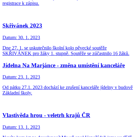
registrace k zápisu.
Skřivánek 2023
Datum:
30. 1. 2023
Dne 27. 1. se uskutečnilo školní kolo pěvecké soutěže
SKŘIVÁNEK pro žáky 1. stupně. Soutěže se zúčastnilo 16 žáků.
Jídelna Na Marjánce - změna umístění kanceláře
Datum:
23. 1. 2023
Od pátku 27.1. 2023 dochází ke zrušení kanceláře jídelny v budově
Základní školy.
Vlastivěda hrou - veletrh krajů ČR
Datum:
13. 1. 2023