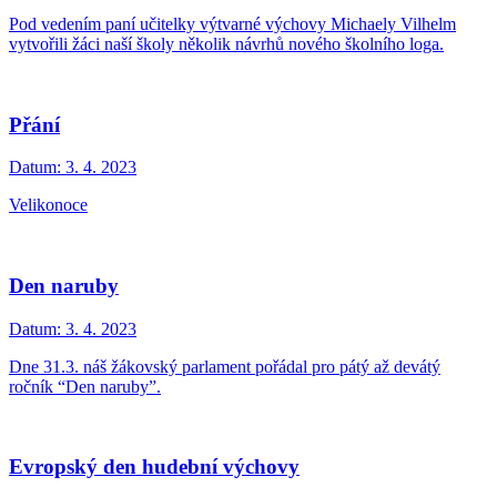
Pod vedením paní učitelky výtvarné výchovy Michaely Vilhelm
vytvořili žáci naší školy několik návrhů nového školního loga.
Přání
Datum:
3. 4. 2023
Velikonoce
Den naruby
Datum:
3. 4. 2023
Dne 31.3. náš žákovský parlament pořádal pro pátý až devátý
ročník “Den naruby”.
Evropský den hudební výchovy