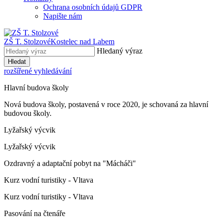
Ochrana osobních údajů GDPR
Napište nám
ZŠ T. Stolzové
Kostelec nad Labem
Hledaný výraz
Hledat
rozšířené vyhledávání
Hlavní budova školy
Nová budova školy, postavená v roce 2020, je schovaná za hlavní
budovou školy.
Lyžařský výcvik
Lyžařský výcvik
Ozdravný a adaptační pobyt na "Mácháči"
Kurz vodní turistiky - Vltava
Kurz vodní turistiky - Vltava
Pasování na čtenáře