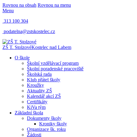
Rovnou na obsah
Rovnou na menu
Menu
313 100 304
podatelna@zstskostelec.cz
ZŠ T. Stolzové
Kostelec nad Labem
O škole
Školní vzdělávací program
Školní poradenské pracoviště
Školská rada
Klub přátel školy
Kroužky
Aktuality ZŠ
Kalendář akcí ZŠ
Certifikáty
KiVa tým
Základní škola
Dokumenty školy
Kroniky školy
Organizace šk. roku
Žádosti