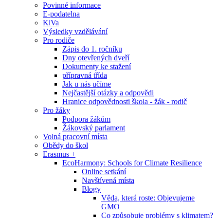
Povinné informace
E-podatelna
KiVa
Výsledky vzdělávání
Pro rodiče
Zápis do 1. ročníku
Dny otevřených dveří
Dokumenty ke stažení
přípravná třída
Jak u nás učíme
Nejčastější otázky a odpovědi
Hranice odpovědnosti škola - žák - rodič
Pro žáky
Podpora žákům
Žákovský parlament
Volná pracovní místa
Obědy do škol
Erasmus +
EcoHarmony: Schools for Climate Resilience
Online setkání
Navštívená místa
Blogy
Věda, která roste: Objevujeme
GMO
Co způsobuje problémy s klimatem?