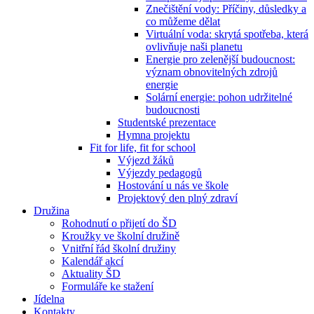
Znečištění vody: Příčiny, důsledky a
co můžeme dělat
Virtuální voda: skrytá spotřeba, která
ovlivňuje naši planetu
Energie pro zelenější budoucnost:
význam obnovitelných zdrojů
energie
Solární energie: pohon udržitelné
budoucnosti
Studentské prezentace
Hymna projektu
Fit for life, fit for school
Výjezd žáků
Výjezdy pedagogů
Hostování u nás ve škole
Projektový den plný zdraví
Družina
Rohodnutí o přijetí do ŠD
Kroužky ve školní družině
Vnitřní řád školní družiny
Kalendář akcí
Aktuality ŠD
Formuláře ke stažení
Jídelna
Kontakty