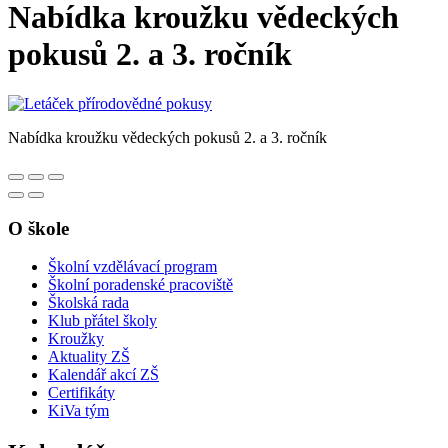
Nabídka kroužku vědeckých
pokusů 2. a 3. ročník
Nabídka kroužku vědeckých pokusů 2. a 3. ročník
O škole
Školní vzdělávací program
Školní poradenské pracoviště
Školská rada
Klub přátel školy
Kroužky
Aktuality ZŠ
Kalendář akcí ZŠ
Certifikáty
KiVa tým