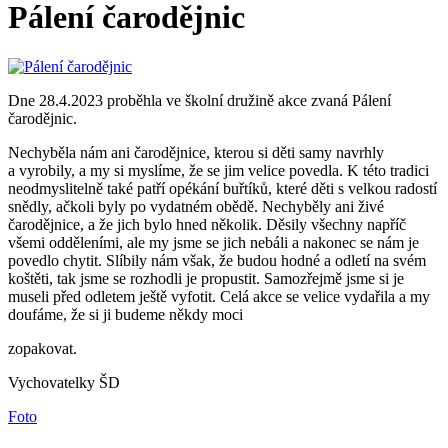
Pálení čarodějnic
Dne 28.4.2023 proběhla ve školní družině akce zvaná Pálení
čarodějnic.
Nechyběla nám ani čarodějnice, kterou si děti samy navrhly
a vyrobily, a my si myslíme, že se jim velice povedla. K této tradici
neodmyslitelně také patří opékání buřtíků, které děti s velkou radostí
snědly, ačkoli byly po vydatném obědě. Nechyběly ani živé
čarodějnice, a že jich bylo hned několik. Děsily všechny napříč
všemi odděleními, ale my jsme se jich nebáli a nakonec se nám je
povedlo chytit. Slíbily nám však, že budou hodné a odletí na svém
koštěti, tak jsme se rozhodli je propustit. Samozřejmě jsme si je
museli před odletem ještě vyfotit. Celá akce se velice vydařila a my
doufáme, že si ji budeme někdy moci
zopakovat.
Vychovatelky ŠD
Foto