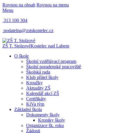
Rovnou na obsah
Rovnou na menu
Menu
313 100 304
podatelna@zstskostelec.cz
ZŠ T. Stolzové
Kostelec nad Labem
O škole
Školní vzdělávací program
Školní poradenské pracoviště
Školská rada
Klub přátel školy
Kroužky
Aktuality ZŠ
Kalendář akcí ZŠ
Certifikáty
KiVa tým
Základní škola
Dokumenty školy
Kroniky školy
Organizace šk. roku
Žádosti