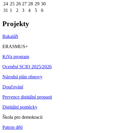
24
25
26
27
28
29
30
31
1
2
3
4
5
6
Projekty
Bakaláři
ERASMUS+
KiVa program
Ocenění SCIO 2025/2026
Národní plán obnovy
Doučování
Prevence digitální propasti
Digitální pomůcky
Škola pro demokracii
Patron dětí