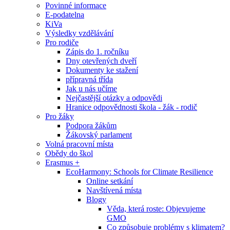
Povinné informace
E-podatelna
KiVa
Výsledky vzdělávání
Pro rodiče
Zápis do 1. ročníku
Dny otevřených dveří
Dokumenty ke stažení
přípravná třída
Jak u nás učíme
Nejčastější otázky a odpovědi
Hranice odpovědnosti škola - žák - rodič
Pro žáky
Podpora žákům
Žákovský parlament
Volná pracovní místa
Obědy do škol
Erasmus +
EcoHarmony: Schools for Climate Resilience
Online setkání
Navštívená místa
Blogy
Věda, která roste: Objevujeme
GMO
Co způsobuje problémy s klimatem?