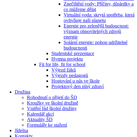
Znečištění vody: Příčiny, důsledky a
co můžeme dělat
Virtuální voda: skrytá spotřeba, která
ovlivňuje naši planetu
Energie pro zelenější budoucnost:
význam obnovitelných zdrojů
energie
Solární energie: pohon udržitelné
budoucnosti
Studentské prezentace
Hymna projektu
Fit for life, fit for school
Výjezd žáků
Výjezdy pedagogů
Hostování u nás ve škole
Projektový den plný zdraví
Družina
Rohodnutí o přijetí do ŠD
Kroužky ve školní družině
Vnitřní řád školní družiny
Kalendář akcí
Aktuality ŠD
Formuláře ke stažení
Jídelna
Kontakty