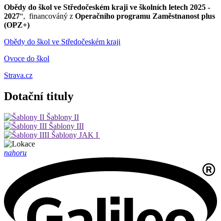
Obědy do škol ve Středočeském kraji ve školních letech 2025 -
2027
“, financováný z
Operačního programu Zaměstnanost plus
(OPZ+)
Obědy do škol ve Středočeském kraji
Ovoce do škol
Strava.cz
Dotační tituly
Šablony II
Šablony III
Šablony JAK I
nahoru