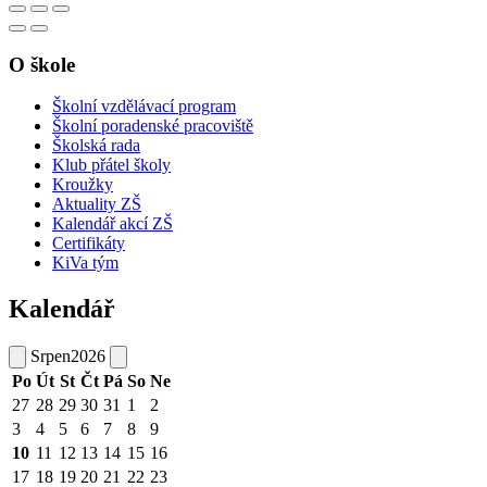
O škole
Školní vzdělávací program
Školní poradenské pracoviště
Školská rada
Klub přátel školy
Kroužky
Aktuality ZŠ
Kalendář akcí ZŠ
Certifikáty
KiVa tým
Kalendář
Srpen
2026
Po
Út
St
Čt
Pá
So
Ne
27
28
29
30
31
1
2
3
4
5
6
7
8
9
10
11
12
13
14
15
16
17
18
19
20
21
22
23