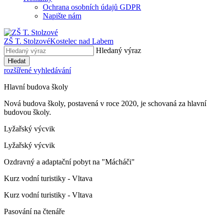
Ochrana osobních údajů GDPR
Napište nám
ZŠ T. Stolzové
Kostelec nad Labem
Hledaný výraz
Hledat
rozšířené vyhledávání
Hlavní budova školy
Nová budova školy, postavená v roce 2020, je schovaná za hlavní
budovou školy.
Lyžařský výcvik
Lyžařský výcvik
Ozdravný a adaptační pobyt na "Mácháči"
Kurz vodní turistiky - Vltava
Kurz vodní turistiky - Vltava
Pasování na čtenáře