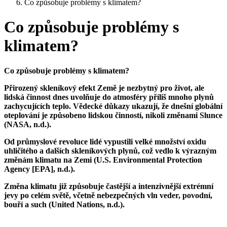
Co způsobuje problémy s klimatem?
Co způsobuje problémy s
klimatem?
Co způsobuje problémy s klimatem?
Přirozený skleníkový efekt Země je nezbytný pro život, ale
lidská činnost dnes uvolňuje do atmosféry příliš mnoho plynů
zachycujících teplo. Vědecké důkazy ukazují, že dnešní globální
oteplování je způsobeno lidskou činností, nikoli změnami Slunce
(NASA, n.d.).
Od průmyslové revoluce lidé vypustili velké množství oxidu
uhličitého a dalších skleníkových plynů, což vedlo k výrazným
změnám klimatu na Zemi (U.S. Environmental Protection
Agency [EPA], n.d.).
Změna klimatu již způsobuje častější a intenzivnější extrémní
jevy po celém světě, včetně nebezpečných vln veder, povodní,
bouří a such (United Nations, n.d.).