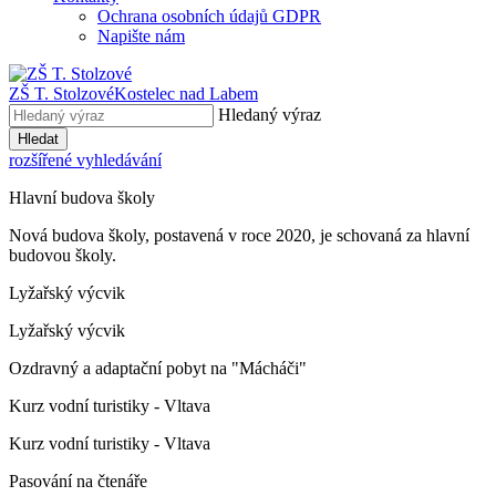
Ochrana osobních údajů GDPR
Napište nám
ZŠ T. Stolzové
Kostelec nad Labem
Hledaný výraz
Hledat
rozšířené vyhledávání
Hlavní budova školy
Nová budova školy, postavená v roce 2020, je schovaná za hlavní
budovou školy.
Lyžařský výcvik
Lyžařský výcvik
Ozdravný a adaptační pobyt na "Mácháči"
Kurz vodní turistiky - Vltava
Kurz vodní turistiky - Vltava
Pasování na čtenáře