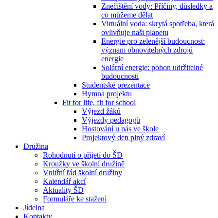
Znečištění vody: Příčiny, důsledky a
co můžeme dělat
Virtuální voda: skrytá spotřeba, která
ovlivňuje naši planetu
Energie pro zelenější budoucnost:
význam obnovitelných zdrojů
energie
Solární energie: pohon udržitelné
budoucnosti
Studentské prezentace
Hymna projektu
Fit for life, fit for school
Výjezd žáků
Výjezdy pedagogů
Hostování u nás ve škole
Projektový den plný zdraví
Družina
Rohodnutí o přijetí do ŠD
Kroužky ve školní družině
Vnitřní řád školní družiny
Kalendář akcí
Aktuality ŠD
Formuláře ke stažení
Jídelna
Kontakty