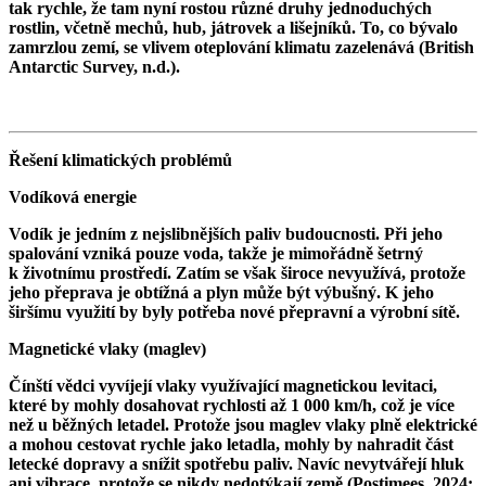
tak rychle, že tam nyní rostou různé druhy jednoduchých
rostlin, včetně mechů, hub, játrovek a lišejníků. To, co bývalo
zamrzlou zemí, se vlivem oteplování klimatu zazelenává (British
Antarctic Survey, n.d.).
Řešení klimatických problémů
Vodíková energie
Vodík je jedním z nejslibnějších paliv budoucnosti. Při jeho
spalování vzniká pouze voda, takže je mimořádně šetrný
k životnímu prostředí. Zatím se však široce nevyužívá, protože
jeho přeprava je obtížná a plyn může být výbušný. K jeho
širšímu využití by byly potřeba nové přepravní a výrobní sítě.
Magnetické vlaky (maglev)
Čínští vědci vyvíjejí vlaky využívající magnetickou levitaci,
které by mohly dosahovat rychlosti až 1 000 km/h, což je více
než u běžných letadel. Protože jsou maglev vlaky plně elektrické
a mohou cestovat rychle jako letadla, mohly by nahradit část
letecké dopravy a snížit spotřebu paliv. Navíc nevytvářejí hluk
ani vibrace, protože se nikdy nedotýkají země (Postimees, 2024;