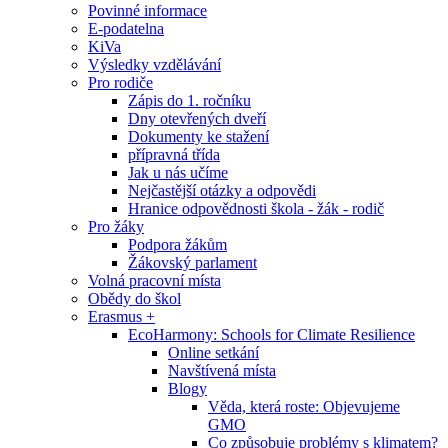
Povinné informace
E-podatelna
KiVa
Výsledky vzdělávání
Pro rodiče
Zápis do 1. ročníku
Dny otevřených dveří
Dokumenty ke stažení
přípravná třída
Jak u nás učíme
Nejčastější otázky a odpovědi
Hranice odpovědnosti škola - žák - rodič
Pro žáky
Podpora žákům
Žákovský parlament
Volná pracovní místa
Obědy do škol
Erasmus +
EcoHarmony: Schools for Climate Resilience
Online setkání
Navštívená místa
Blogy
Věda, která roste: Objevujeme
GMO
Co způsobuje problémy s klimatem?