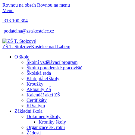
Rovnou na obsah
Rovnou na menu
Menu
313 100 304
podatelna@zstskostelec.cz
ZŠ T. Stolzové
Kostelec nad Labem
O škole
Školní vzdělávací program
Školní poradenské pracoviště
Školská rada
Klub přátel školy
Kroužky
Aktuality ZŠ
Kalendář akcí ZŠ
Certifikáty
KiVa tým
Základní škola
Dokumenty školy
Kroniky školy
Organizace šk. roku
Žádosti