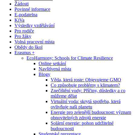
Žádosti
Povinné informace
E-podatelna
KiVa
Výsledky vzdělávání
Pro rodiče
Pro žáky
Volná pracovní místa
Obědy do škol
Erasmus +
EcoHarmony: Schools for Climate Resilience
Online setkání
Navštívená místa
Blogy
Věda, která roste: Objevujeme GMO
Co způsobuje problémy s klimatem?
Znečištění vody: Příčiny, důsledky a co
můžeme dělat
Virtuální voda: skrytá spotřeba, která
ovlivňuje naši planetu
Energie pro zelenější budoucnost: význam
obnovitelných zdrojů energie
Solární energie: pohon udržitelné
budoucnosti
Studentské prezentace