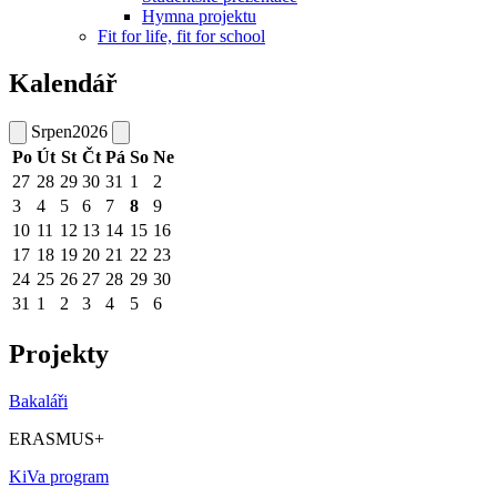
Hymna projektu
Fit for life, fit for school
Kalendář
Srpen
2026
Po
Út
St
Čt
Pá
So
Ne
27
28
29
30
31
1
2
3
4
5
6
7
8
9
10
11
12
13
14
15
16
17
18
19
20
21
22
23
24
25
26
27
28
29
30
31
1
2
3
4
5
6
Projekty
Bakaláři
ERASMUS+
KiVa program