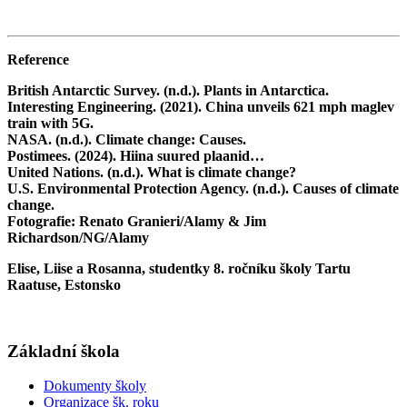
Reference
British Antarctic Survey. (n.d.). Plants in Antarctica.
Interesting Engineering. (2021). China unveils 621 mph maglev
train with 5G.
NASA. (n.d.). Climate change: Causes.
Postimees. (2024). Hiina suured plaanid…
United Nations. (n.d.). What is climate change?
U.S. Environmental Protection Agency. (n.d.). Causes of climate
change.
Fotografie: Renato Granieri/Alamy & Jim
Richardson/NG/Alamy
Elise, Liise a Rosanna, studentky 8. ročníku školy Tartu
Raatuse, Estonsko
Základní škola
Dokumenty školy
Organizace šk. roku