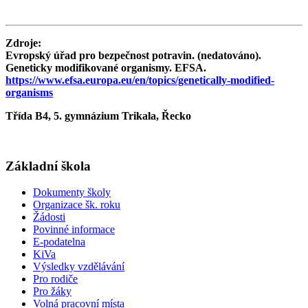
Zdroje:
Evropský úřad pro bezpečnost potravin. (nedatováno).
Geneticky modifikované organismy. EFSA.
https://www.efsa.europa.eu/en/topics/genetically-modified-
organisms
Třída B4, 5. gymnázium Trikala, Řecko
Základní škola
Dokumenty školy
Organizace šk. roku
Žádosti
Povinné informace
E-podatelna
KiVa
Výsledky vzdělávání
Pro rodiče
Pro žáky
Volná pracovní místa