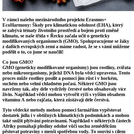
V rámci našeho mezinárodního projektu Erasmus+
EcoHarmony: Školy pro klimatickou odolnost (EHA), který
se zabývá tématy životního prostředí a bojem proti změně
klimatu, se naše třída v Řecku začala učit o geneticky
modifikovaných organismech (GMO). Spolupracujeme se žáky
z dalších evropských zemí a máme radost, že se s vámi můžeme
podělit o to, co jsme se naučili!
Co jsou GMO?
GMO (geneticky modifikované organismy) jsou rostliny, zvířata
nebo mikroorganismy, jejichž DNA byla vědci upravena. Tento
proces může rostliny posílit a pomoci jim růst i v horkém,
suchém nebo velmi chladném počasí. Některé GMO jsou
navrženy tak, aby déle vydržely čerstvé nebo obsahovaly více
živin. Například vědci mohou vytvořit rýži s vyšším obsahem
vitamínu A nebo rajčata, která zůstávají déle čerstvá.
Tyto vědecké metody mohou pomoci farmářům vypěstovat
dostatek jídla i v obtížných klimatických podmínkách a mohou
také snížit plýtvání potravinami. Například v některých částech
Afriky pomáhají plodiny odolné vůči suchu zemědělcům
pěstovat potraviny s menší spotřebou vody. To souvisí s cílem