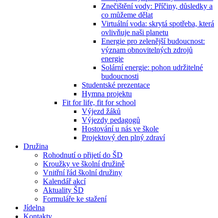
Znečištění vody: Příčiny, důsledky a
co můžeme dělat
Virtuální voda: skrytá spotřeba, která
ovlivňuje naši planetu
Energie pro zelenější budoucnost:
význam obnovitelných zdrojů
energie
Solární energie: pohon udržitelné
budoucnosti
Studentské prezentace
Hymna projektu
Fit for life, fit for school
Výjezd žáků
Výjezdy pedagogů
Hostování u nás ve škole
Projektový den plný zdraví
Družina
Rohodnutí o přijetí do ŠD
Kroužky ve školní družině
Vnitřní řád školní družiny
Kalendář akcí
Aktuality ŠD
Formuláře ke stažení
Jídelna
Kontakty