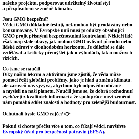
našeho projektu, podporovat udržitelný životní styl
a přizpůsobení se změně klimatu.
Jsou GMO bezpečné?
Vědci GMO důkladně testují, než mohou být prodávány nebo
konzumovány. V Evropské unii musí produkty obsahující
GMO projít přísnými bezpečnostními kontrolami. Někteří lidé
však mají stále obavy, jak mohou GMO ovlivnit přírodu nebo
lidské zdraví v dlouhodobém horizontu. Je důležité se dále
vzdělávat a kriticky přemýšlet jak o výhodách, tak o možných
rizicích.
Co jsme se naučili
Díky našim lekcím a aktivitám jsme zjistili, že věda může
pomoci řešit globální problémy, jako je hlad a změna klimatu,
ale zároveň nás vyzývá, abychom byli odpovědní občané
a mysleli na naši planetu. Naučili jsme se, že dobrá rozhodnutí
vycházejí z kvalitních informací a že spolupráce mezi zeměmi
nám pomáhá sdílet znalosti a hodnoty pro zelenější budoucnost.
Ochutnali byste GMO rajče? 👉
Pokud si chcete přečíst více o tom, co říkají vědci, navštivte
Evropský úřad pro bezpečnost potravin (EFSA)
.