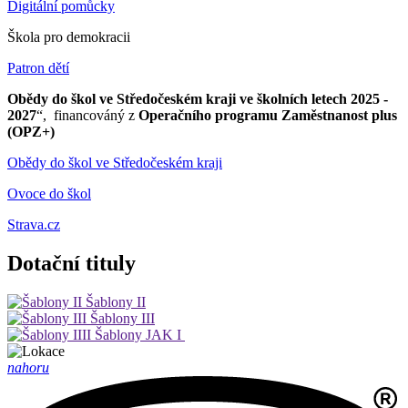
Digitální pomůcky
Škola pro demokracii
Patron dětí
Obědy do škol ve Středočeském kraji ve školních letech 2025 -
2027
“, financováný z
Operačního programu Zaměstnanost plus
(OPZ+)
Obědy do škol ve Středočeském kraji
Ovoce do škol
Strava.cz
Dotační tituly
Šablony II
Šablony III
Šablony JAK I
nahoru