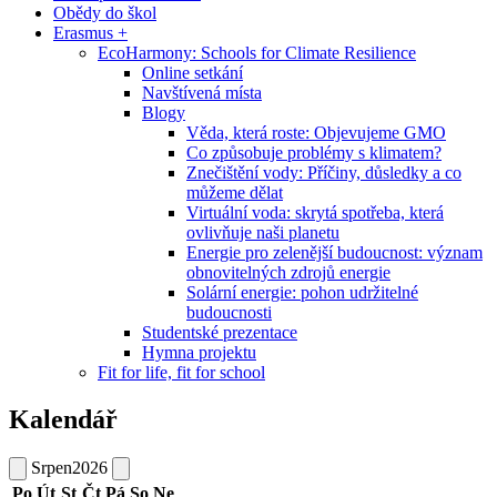
Obědy do škol
Erasmus +
EcoHarmony: Schools for Climate Resilience
Online setkání
Navštívená místa
Blogy
Věda, která roste: Objevujeme GMO
Co způsobuje problémy s klimatem?
Znečištění vody: Příčiny, důsledky a co
můžeme dělat
Virtuální voda: skrytá spotřeba, která
ovlivňuje naši planetu
Energie pro zelenější budoucnost: význam
obnovitelných zdrojů energie
Solární energie: pohon udržitelné
budoucnosti
Studentské prezentace
Hymna projektu
Fit for life, fit for school
Kalendář
Srpen
2026
Po
Út
St
Čt
Pá
So
Ne