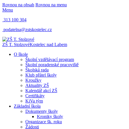
Rovnou na obsah
Rovnou na menu
Menu
313 100 304
podatelna@zstskostelec.cz
ZŠ T. Stolzové
Kostelec nad Labem
O škole
Školní vzdělávací program
Školní poradenské pracoviště
Školská rada
Klub přátel školy
Kroužky
Aktuality ZŠ
Kalendář akcí ZŠ
Certifikáty
KiVa tým
Základní škola
Dokumenty školy
Kroniky školy
Organizace šk. roku
Žádosti