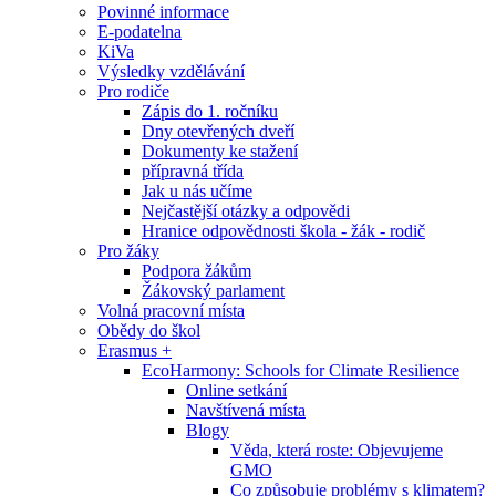
Povinné informace
E-podatelna
KiVa
Výsledky vzdělávání
Pro rodiče
Zápis do 1. ročníku
Dny otevřených dveří
Dokumenty ke stažení
přípravná třída
Jak u nás učíme
Nejčastější otázky a odpovědi
Hranice odpovědnosti škola - žák - rodič
Pro žáky
Podpora žákům
Žákovský parlament
Volná pracovní místa
Obědy do škol
Erasmus +
EcoHarmony: Schools for Climate Resilience
Online setkání
Navštívená místa
Blogy
Věda, která roste: Objevujeme
GMO
Co způsobuje problémy s klimatem?