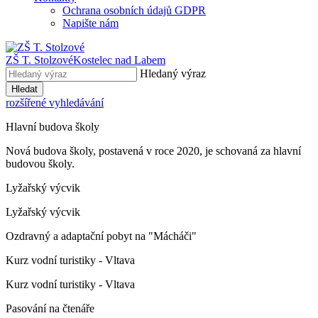
Ochrana osobních údajů GDPR
Napište nám
ZŠ T. Stolzové
Kostelec nad Labem
Hledaný výraz
Hledat
rozšířené vyhledávání
Hlavní budova školy
Nová budova školy, postavená v roce 2020, je schovaná za hlavní
budovou školy.
Lyžařský výcvik
Lyžařský výcvik
Ozdravný a adaptační pobyt na "Mácháči"
Kurz vodní turistiky - Vltava
Kurz vodní turistiky - Vltava
Pasování na čtenáře