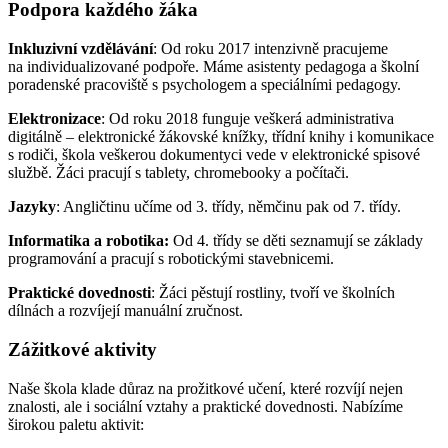
Podpora každého žáka
Inkluzivní vzdělávání
: Od roku 2017 intenzivně pracujeme
na individualizované podpoře. Máme asistenty pedagoga a školní
poradenské pracoviště s psychologem a speciálními pedagogy.
Elektronizace
: Od roku 2018 funguje veškerá administrativa
digitálně – elektronické žákovské knížky, třídní knihy i komunikace
s rodiči, škola veškerou dokumentyci vede v elektronické spisové
službě. Žáci pracují s tablety, chromebooky a počítači.
Jazyky
: Angličtinu učíme od 3. třídy, němčinu pak od 7. třídy.
Informatika a robotika:
Od 4. třídy se děti seznamují se základy
programování a pracují s robotickými stavebnicemi.
Praktické dovednosti
: Žáci pěstují rostliny, tvoří ve školních
dílnách a rozvíjejí manuální zručnost.
Zážitkové aktivity
Naše škola klade důraz na prožitkové učení, které rozvíjí nejen
znalosti, ale i sociální vztahy a praktické dovednosti. Nabízíme
širokou paletu aktivit: