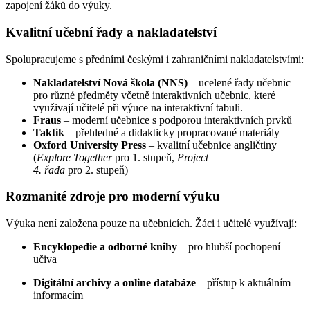
zapojení žáků do výuky.
Kvalitní učební řady a nakladatelství
Spolupracujeme s předními českými i zahraničními nakladatelstvími:
Nakladatelství Nová škola (NNS)
– ucelené řady učebnic
pro různé předměty včetně interaktivních učebnic, které
využivají učitelé při výuce na interaktivní tabuli.
Fraus
– moderní učebnice s podporou interaktivních prvků
Taktik
– přehledné a didakticky propracované materiály
Oxford University Press
– kvalitní učebnice angličtiny
(
Explore Together
pro 1. stupeň,
Project
4. řada
pro 2. stupeň)
Rozmanité zdroje pro moderní výuku
Výuka není založena pouze na učebnicích. Žáci i učitelé využívají:
Encyklopedie a odborné knihy
– pro hlubší pochopení
učiva
Digitální archivy a online databáze
– přístup k aktuálním
informacím