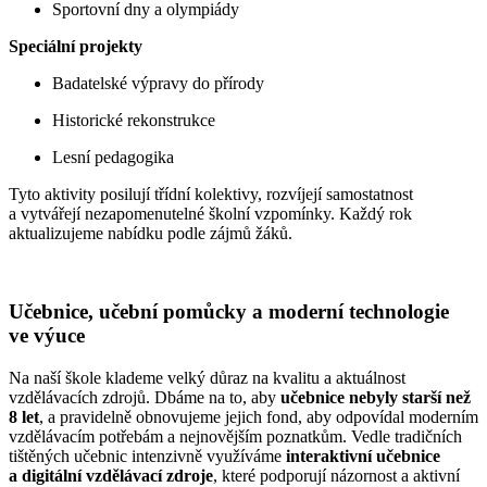
Sportovní dny a olympiády
Speciální projekty
Badatelské výpravy do přírody
Historické rekonstrukce
Lesní pedagogika
Tyto aktivity posilují třídní kolektivy, rozvíjejí samostatnost
a vytvářejí nezapomenutelné školní vzpomínky. Každý rok
aktualizujeme nabídku podle zájmů žáků.
Učebnice, učební pomůcky a moderní technologie
ve výuce
Na naší škole klademe velký důraz na kvalitu a aktuálnost
vzdělávacích zdrojů. Dbáme na to, aby
učebnice nebyly starší než
8 let
, a pravidelně obnovujeme jejich fond, aby odpovídal moderním
vzdělávacím potřebám a nejnovějším poznatkům. Vedle tradičních
tištěných učebnic intenzivně využíváme
interaktivní učebnice
a digitální vzdělávací zdroje
, které podporují názornost a aktivní