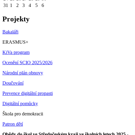
31
1
2
3
4
5
6
Projekty
Bakaláři
ERASMUS+
KiVa program
Ocenění SCIO 2025/2026
Národní plán obnovy
Doučování
Prevence digitální propasti
Digitální pomůcky
Škola pro demokracii
Patron dětí
Obědy do škol ve Středočeském kraji ve školních letech 2025 -