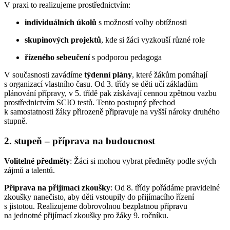
V praxi to realizujeme prostřednictvím:
individuálních úkolů
s možností volby obtížnosti
skupinových projektů
, kde si žáci vyzkouší různé role
řízeného sebeučení
s podporou pedagoga
V současnosti zavádíme
týdenní plány
, které žákům pomáhají
s organizací vlastního času. Od 3. třídy se děti učí základům
plánování přípravy, v 5. třídě pak získávají cennou zpětnou vazbu
prostřednictvím SCIO testů. Tento postupný přechod
k samostatnosti žáky přirozeně připravuje na vyšší nároky druhého
stupně.
2. stupeň – příprava na budoucnost
Volitelné předměty
: Žáci si mohou vybrat předměty podle svých
zájmů a talentů.
Příprava na přijímací zkoušky
: Od 8. třídy pořádáme pravidelné
zkoušky nanečisto, aby děti vstoupily do přijímacího řízení
s jistotou. Realizujeme dobrovolnou bezplatnou přípravu
na jednotné přijímací zkoušky pro žáky 9. ročníku.