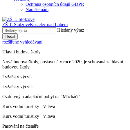
Ochrana osobních údajů GDPR
Napište nám
ZŠ T. Stolzové
Kostelec nad Labem
Hledaný výraz
Hledat
rozšířené vyhledávání
Hlavní budova školy
Nová budova školy, postavená v roce 2020, je schovaná za hlavní
budovou školy.
Lyžařský výcvik
Lyžařský výcvik
Ozdravný a adaptační pobyt na "Mácháči"
Kurz vodní turistiky - Vltava
Kurz vodní turistiky - Vltava
Pasování na čtenáře