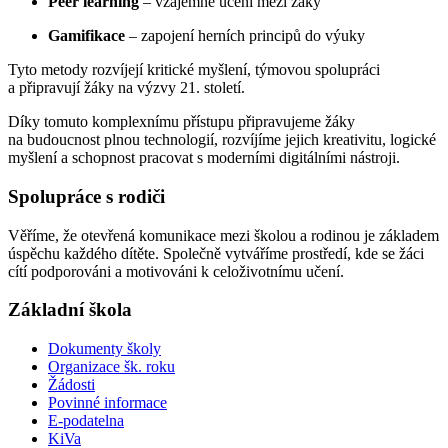
Peer learning
– vzájemné učení mezi žáky
Gamifikace
– zapojení herních principů do výuky
Tyto metody rozvíjejí kritické myšlení, týmovou spolupráci
a připravují žáky na výzvy 21. století.
Díky tomuto komplexnímu přístupu připravujeme žáky
na budoucnost plnou technologií, rozvíjíme jejich kreativitu, logické
myšlení a schopnost pracovat s moderními digitálními nástroji.
Spolupráce s rodiči
Věříme, že otevřená komunikace mezi školou a rodinou je základem
úspěchu každého dítěte. Společně vytváříme prostředí, kde se žáci
cítí podporováni a motivováni k celoživotnímu učení.
Základní škola
Dokumenty školy
Organizace šk. roku
Žádosti
Povinné informace
E-podatelna
KiVa