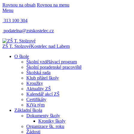
Rovnou na obsah
Rovnou na menu
Menu
313 100 304
podatelna@zstskostelec.cz
ZŠ T. Stolzové
Kostelec nad Labem
O škole
Školní vzdělávací program
Školní poradenské pracoviště
Školská rada
Klub přátel školy
Kroužky
Aktuality ZŠ
Kalendář akcí ZŠ
Certifikáty
KiVa tým
Základní škola
Dokumenty školy
Kroniky školy
Organizace šk. roku
Žádosti