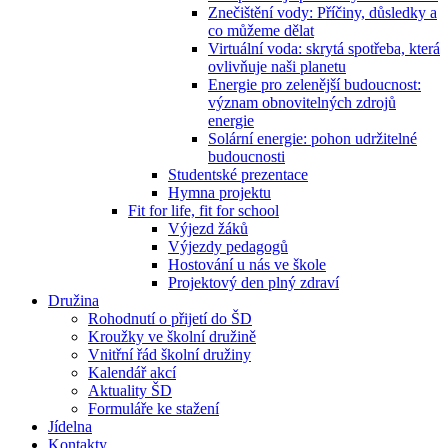
Znečištění vody: Příčiny, důsledky a
co můžeme dělat
Virtuální voda: skrytá spotřeba, která
ovlivňuje naši planetu
Energie pro zelenější budoucnost:
význam obnovitelných zdrojů
energie
Solární energie: pohon udržitelné
budoucnosti
Studentské prezentace
Hymna projektu
Fit for life, fit for school
Výjezd žáků
Výjezdy pedagogů
Hostování u nás ve škole
Projektový den plný zdraví
Družina
Rohodnutí o přijetí do ŠD
Kroužky ve školní družině
Vnitřní řád školní družiny
Kalendář akcí
Aktuality ŠD
Formuláře ke stažení
Jídelna
Kontakty