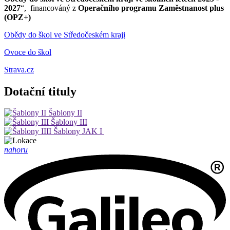
2027
“, financováný z
Operačního programu Zaměstnanost plus
(OPZ+)
Obědy do škol ve Středočeském kraji
Ovoce do škol
Strava.cz
Dotační tituly
Šablony II
Šablony III
Šablony JAK I
nahoru