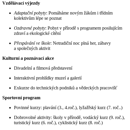
Vzdělávací výjezdy
Adaptační pobyty
: Pomáháme novým žákům i třídním
kolektivům lépe se poznat
Ozdravné pobyty
: Pobyt v přírodě s programem posilujícím
zdraví a ekologické cítění
Přespávání ve škole
: Netradiční noc plná her, zábavy
a společných aktivit
Kulturní a poznávací akce
Divadelní a filmová představení
Interaktivní prohlídky muzeí a galerií
Exkurze do technických podniků a vědeckých pracovišť
Sportovní program
Povinné kurzy: plavání (3., 4.roč.), lyžažřský kurz (7. roč..)
Dobrovolné aktivity: školy v přírodě, vodácký kurz (9. roč.),
turistický kurz (6. roč.), cyklistický kurz (8. roč.)