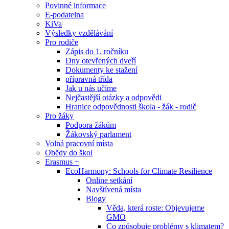
Povinné informace
E-podatelna
KiVa
Výsledky vzdělávání
Pro rodiče
Zápis do 1. ročníku
Dny otevřených dveří
Dokumenty ke stažení
přípravná třída
Jak u nás učíme
Nejčastější otázky a odpovědi
Hranice odpovědnosti škola - žák - rodič
Pro žáky
Podpora žákům
Žákovský parlament
Volná pracovní místa
Obědy do škol
Erasmus +
EcoHarmony: Schools for Climate Resilience
Online setkání
Navštívená místa
Blogy
Věda, která roste: Objevujeme
GMO
Co způsobuje problémy s klimatem?