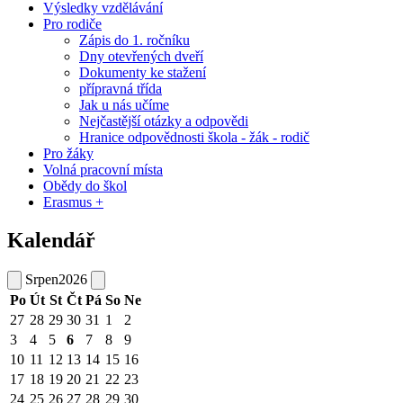
Výsledky vzdělávání
Pro rodiče
Zápis do 1. ročníku
Dny otevřených dveří
Dokumenty ke stažení
přípravná třída
Jak u nás učíme
Nejčastější otázky a odpovědi
Hranice odpovědnosti škola - žák - rodič
Pro žáky
Volná pracovní místa
Obědy do škol
Erasmus +
Kalendář
Srpen
2026
Po
Út
St
Čt
Pá
So
Ne
27
28
29
30
31
1
2
3
4
5
6
7
8
9
10
11
12
13
14
15
16
17
18
19
20
21
22
23
24
25
26
27
28
29
30