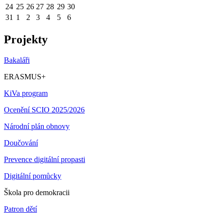
24
25
26
27
28
29
30
31
1
2
3
4
5
6
Projekty
Bakaláři
ERASMUS+
KiVa program
Ocenění SCIO 2025/2026
Národní plán obnovy
Doučování
Prevence digitální propasti
Digitální pomůcky
Škola pro demokracii
Patron dětí