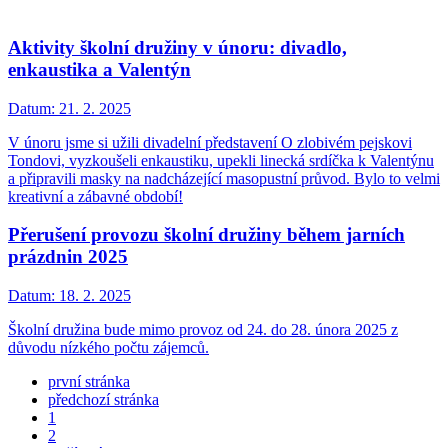
Aktivity školní družiny v únoru: divadlo,
enkaustika a Valentýn
Datum:
21. 2. 2025
V únoru jsme si užili divadelní představení O zlobivém pejskovi
Tondovi, vyzkoušeli enkaustiku, upekli linecká srdíčka k Valentýnu
a připravili masky na nadcházející masopustní průvod. Bylo to velmi
kreativní a zábavné období!
Přerušení provozu školní družiny během jarních
prázdnin 2025
Datum:
18. 2. 2025
Školní družina bude mimo provoz od 24. do 28. února 2025 z
důvodu nízkého počtu zájemců.
první stránka
předchozí stránka
1
2