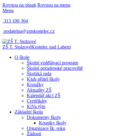
Rovnou na obsah
Rovnou na menu
Menu
313 100 304
podatelna@zstskostelec.cz
ZŠ T. Stolzové
Kostelec nad Labem
O škole
Školní vzdělávací program
Školní poradenské pracoviště
Školská rada
Klub přátel školy
Kroužky
Aktuality ZŠ
Kalendář akcí ZŠ
Certifikáty
KiVa tým
Základní škola
Dokumenty školy
Kroniky školy
Organizace šk. roku
Žádosti