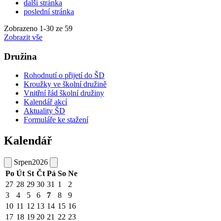
další stránka
poslední stránka
Zobrazeno
1
-
30
ze 59
Zobrazit vše
Družina
Rohodnutí o přijetí do ŠD
Kroužky ve školní družině
Vnitřní řád školní družiny
Kalendář akcí
Aktuality ŠD
Formuláře ke stažení
Kalendář
Srpen
2026
Po
Út
St
Čt
Pá
So
Ne
27
28
29
30
31
1
2
3
4
5
6
7
8
9
10
11
12
13
14
15
16
17
18
19
20
21
22
23