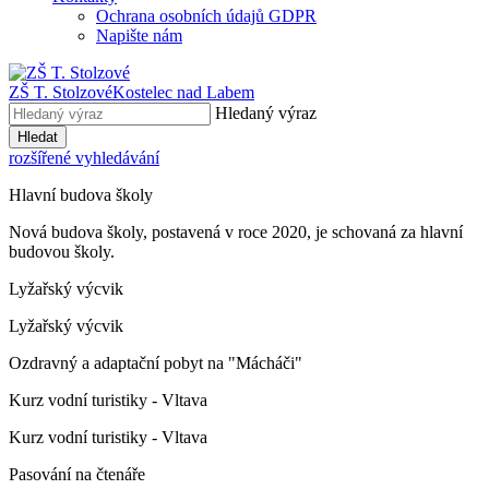
Ochrana osobních údajů GDPR
Napište nám
ZŠ T. Stolzové
Kostelec nad Labem
Hledaný výraz
Hledat
rozšířené vyhledávání
Hlavní budova školy
Nová budova školy, postavená v roce 2020, je schovaná za hlavní
budovou školy.
Lyžařský výcvik
Lyžařský výcvik
Ozdravný a adaptační pobyt na "Mácháči"
Kurz vodní turistiky - Vltava
Kurz vodní turistiky - Vltava
Pasování na čtenáře