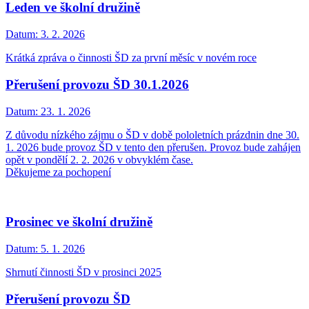
Leden ve školní družině
Datum:
3. 2. 2026
Krátká zpráva o činnosti ŠD za první měsíc v novém roce
Přerušení provozu ŠD 30.1.2026
Datum:
23. 1. 2026
Z důvodu nízkého zájmu o ŠD v době pololetních prázdnin dne 30.
1. 2026 bude provoz ŠD v tento den přerušen. Provoz bude zahájen
opět v pondělí 2. 2. 2026 v obvyklém čase.
Děkujeme za pochopení​
Prosinec ve školní družině
Datum:
5. 1. 2026
Shrnutí činnosti ŠD v prosinci 2025
Přerušení provozu ŠD