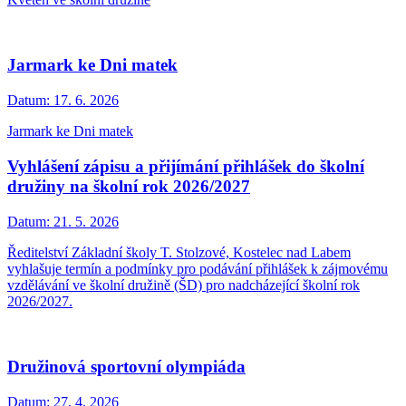
Jarmark ke Dni matek
Datum:
17. 6. 2026
Jarmark ke Dni matek
Vyhlášení zápisu a přijímání přihlášek do školní
družiny na školní rok 2026/2027
Datum:
21. 5. 2026
Ředitelství Základní školy T. Stolzové, Kostelec nad Labem
vyhlašuje termín a podmínky pro podávání přihlášek k zájmovému
vzdělávání ve školní družině (ŠD) pro nadcházející školní rok
2026/2027.
Družinová sportovní olympiáda
Datum:
27. 4. 2026