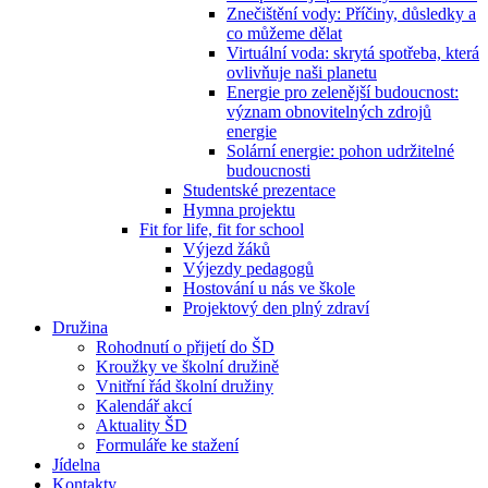
Znečištění vody: Příčiny, důsledky a
co můžeme dělat
Virtuální voda: skrytá spotřeba, která
ovlivňuje naši planetu
Energie pro zelenější budoucnost:
význam obnovitelných zdrojů
energie
Solární energie: pohon udržitelné
budoucnosti
Studentské prezentace
Hymna projektu
Fit for life, fit for school
Výjezd žáků
Výjezdy pedagogů
Hostování u nás ve škole
Projektový den plný zdraví
Družina
Rohodnutí o přijetí do ŠD
Kroužky ve školní družině
Vnitřní řád školní družiny
Kalendář akcí
Aktuality ŠD
Formuláře ke stažení
Jídelna
Kontakty