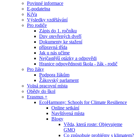
Povinné informace
E-podatelna
KiVa
Výsledky vzdělávání
Pro rodiče
Zápis do 1. ročníku
Dny otevřených dveří
Dokumenty ke stažení
přípravná třída
Jak u nás učíme
Nejčastější otázky a odpovědi
Hranice odpovědnosti škola - žák - rodič
Pro žáky
Podpora žákům
Žákovský parlament
Volná pracovní místa
Obědy do škol
Erasmus +
EcoHarmony: Schools for Climate Resilience
Online setkání
Navštívená místa
Blogy
Věda, která roste: Objevujeme
GMO
Co způsobuje problémy s klimatem?