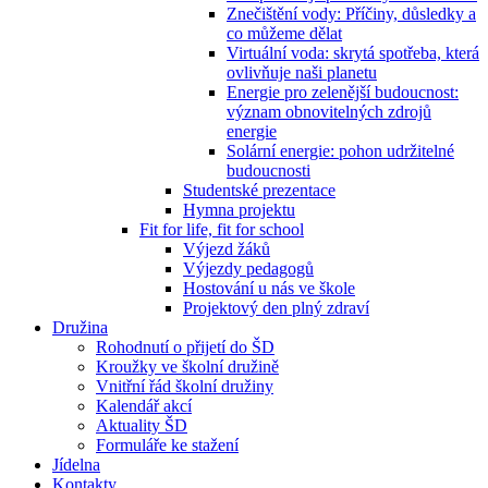
Znečištění vody: Příčiny, důsledky a
co můžeme dělat
Virtuální voda: skrytá spotřeba, která
ovlivňuje naši planetu
Energie pro zelenější budoucnost:
význam obnovitelných zdrojů
energie
Solární energie: pohon udržitelné
budoucnosti
Studentské prezentace
Hymna projektu
Fit for life, fit for school
Výjezd žáků
Výjezdy pedagogů
Hostování u nás ve škole
Projektový den plný zdraví
Družina
Rohodnutí o přijetí do ŠD
Kroužky ve školní družině
Vnitřní řád školní družiny
Kalendář akcí
Aktuality ŠD
Formuláře ke stažení
Jídelna
Kontakty