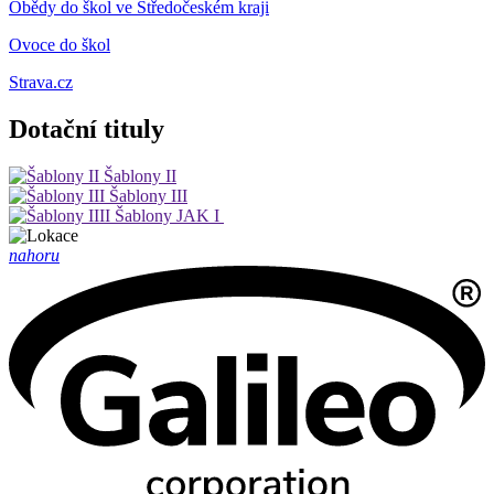
Obědy do škol ve Středočeském kraji
Ovoce do škol
Strava.cz
Dotační tituly
Šablony II
Šablony III
Šablony JAK I
nahoru