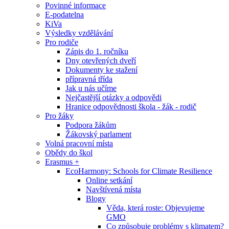
Povinné informace
E-podatelna
KiVa
Výsledky vzdělávání
Pro rodiče
Zápis do 1. ročníku
Dny otevřených dveří
Dokumenty ke stažení
přípravná třída
Jak u nás učíme
Nejčastější otázky a odpovědi
Hranice odpovědnosti škola - žák - rodič
Pro žáky
Podpora žákům
Žákovský parlament
Volná pracovní místa
Obědy do škol
Erasmus +
EcoHarmony: Schools for Climate Resilience
Online setkání
Navštívená místa
Blogy
Věda, která roste: Objevujeme
GMO
Co způsobuje problémy s klimatem?