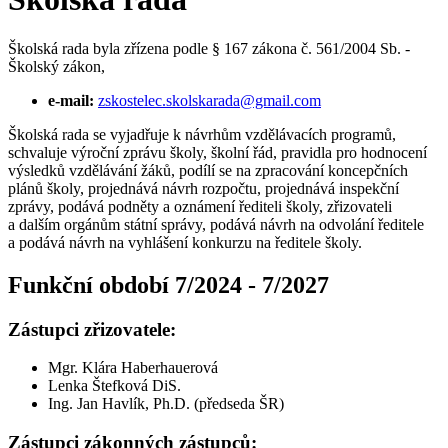
Školská rada byla zřízena podle § 167 zákona č. 561/2004 Sb. -
Školský zákon,
e-mail:
zskostelec.skolskarada@gmail.com
Školská rada se vyjadřuje k návrhům vzdělávacích programů,
schvaluje výroční zprávu školy, školní řád, pravidla pro hodnocení
výsledků vzdělávání žáků, podílí se na zpracování koncepčních
plánů školy, projednává návrh rozpočtu, projednává inspekční
zprávy, podává podněty a oznámení řediteli školy, zřizovateli
a dalším orgánům státní správy, podává návrh na odvolání ředitele
a podává návrh na vyhlášení konkurzu na ředitele školy.
Funkční období 7/2024 - 7/2027
Zástupci zřizovatele:
Mgr. Klára Haberhauerová
Lenka Štefková DiS.
Ing. Jan Havlík, Ph.D. (předseda ŠR)
Zástupci zákonných zástupců: