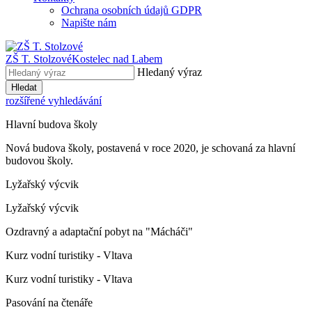
Ochrana osobních údajů GDPR
Napište nám
ZŠ T. Stolzové
Kostelec nad Labem
Hledaný výraz
Hledat
rozšířené vyhledávání
Hlavní budova školy
Nová budova školy, postavená v roce 2020, je schovaná za hlavní
budovou školy.
Lyžařský výcvik
Lyžařský výcvik
Ozdravný a adaptační pobyt na "Mácháči"
Kurz vodní turistiky - Vltava
Kurz vodní turistiky - Vltava
Pasování na čtenáře