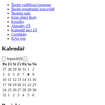
Školní vzdělávací program
Školní poradenské pracoviště
Školská rada
Klub přátel školy
Kroužky
Aktuality ZŠ
Kalendář akcí ZŠ
Certifikáty
KiVa tým
Kalendář
Srpen
2026
Po
Út
St
Čt
Pá
So
Ne
27
28
29
30
31
1
2
3
4
5
6
7
8
9
10
11
12
13
14
15
16
17
18
19
20
21
22
23
24
25
26
27
28
29
30
31
1
2
3
4
5
6