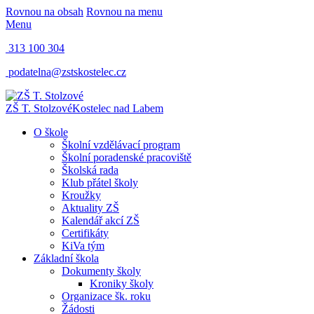
Rovnou na obsah
Rovnou na menu
Menu
313 100 304
podatelna@zstskostelec.cz
ZŠ T. Stolzové
Kostelec nad Labem
O škole
Školní vzdělávací program
Školní poradenské pracoviště
Školská rada
Klub přátel školy
Kroužky
Aktuality ZŠ
Kalendář akcí ZŠ
Certifikáty
KiVa tým
Základní škola
Dokumenty školy
Kroniky školy
Organizace šk. roku
Žádosti