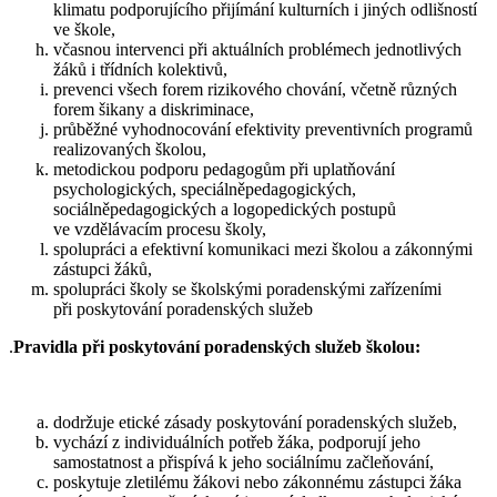
klimatu podporujícího přijímání kulturních i jiných odlišností
ve škole,
včasnou intervenci při aktuálních problémech jednotlivých
žáků i třídních kolektivů,
prevenci všech forem rizikového chování, včetně různých
forem šikany a diskriminace,
průběžné vyhodnocování efektivity preventivních programů
realizovaných školou,
metodickou podporu pedagogům při uplatňování
psychologických, speciálněpedagogických,
sociálněpedagogických a logopedických postupů
ve vzdělávacím procesu školy,
spolupráci a efektivní komunikaci mezi školou a zákonnými
zástupci žáků,
spolupráci školy se školskými poradenskými zařízeními
při poskytování poradenských služeb
.
Pravidla při poskytování poradenských služeb školou:
dodržuje etické zásady poskytování poradenských služeb,
vychází z individuálních potřeb žáka, podporují jeho
samostatnost a přispívá k jeho sociálnímu začleňování,
poskytuje zletilému žákovi nebo zákonnému zástupci žáka