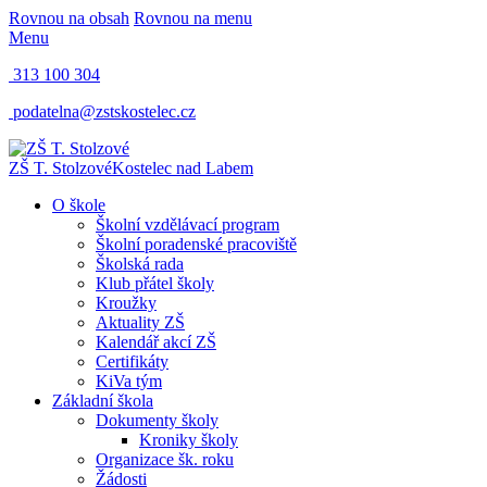
Rovnou na obsah
Rovnou na menu
Menu
313 100 304
podatelna@zstskostelec.cz
ZŠ T. Stolzové
Kostelec nad Labem
O škole
Školní vzdělávací program
Školní poradenské pracoviště
Školská rada
Klub přátel školy
Kroužky
Aktuality ZŠ
Kalendář akcí ZŠ
Certifikáty
KiVa tým
Základní škola
Dokumenty školy
Kroniky školy
Organizace šk. roku
Žádosti