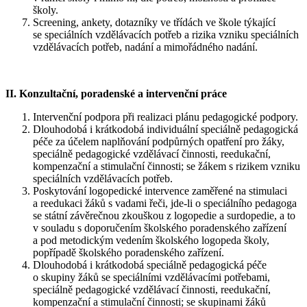
školy.
Screening, ankety, dotazníky ve třídách ve škole týkající
se speciálních vzdělávacích potřeb a rizika vzniku speciálních
vzdělávacích potřeb, nadání a mimořádného nadání.
II. Konzultační, poradenské a intervenční práce
Intervenční podpora při realizaci plánu pedagogické podpory.
Dlouhodobá i krátkodobá individuální speciálně pedagogická
péče za účelem naplňování podpůrných opatření pro žáky,
speciálně pedagogické vzdělávací činnosti, reedukační,
kompenzační a stimulační činnosti; se žákem s rizikem vzniku
speciálních vzdělávacích potřeb.
Poskytování logopedické intervence zaměřené na stimulaci
a reedukaci žáků s vadami řeči, jde-li o speciálního pedagoga
se státní závěrečnou zkouškou z logopedie a surdopedie, a to
v souladu s doporučením školského poradenského zařízení
a pod metodickým vedením školského logopeda školy,
popřípadě školského poradenského zařízení.
Dlouhodobá i krátkodobá speciálně pedagogická péče
o skupiny žáků se speciálními vzdělávacími potřebami,
speciálně pedagogické vzdělávací činnosti, reedukační,
kompenzační a stimulační činnosti; se skupinami žáků