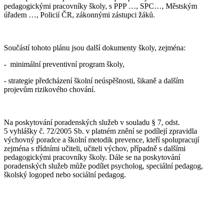
pedagogickými pracovníky školy, s PPP …, SPC…, Městským
úřadem …, Policií ČR, zákonnými zástupci žáků.
Součástí tohoto plánu jsou další dokumenty školy, zejména:
- minimální preventivní program školy,
- strategie předcházení školní neúspěšnosti, šikaně a dalším
projevům rizikového chování.
Na poskytování poradenských služeb v souladu § 7, odst.
5 vyhlášky č. 72/2005 Sb. v platném znění se podílejí zpravidla
výchovný poradce a školní metodik prevence, kteří spolupracují
zejména s třídními učiteli, učiteli výchov, případně s dalšími
pedagogickými pracovníky školy. Dále se na poskytování
poradenských služeb může podílet psycholog, speciální pedagog,
školský logoped nebo sociální pedagog.