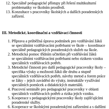
Speciálně pedagogické přístupy při řešení multikulturní
problematiky ve školním prostředí.
Konzultace s pracovníky školských a dalších poradenských
zařízení.
III. Metodické, koordinační a vzdělávací činnosti
Příprava a průběžná úprava podmínek pro vzdělávání žáků
se speciálními vzdělávacími potřebami ve škole – koordinace
speciálně pedagogických poradenských služeb na škole.
Metodická pomoc třídním učitelům při vzdělávání žáků
se speciálními vzdělávacími potřebami nebo rizikem vzniku
speciálních vzdělávacích potřeb.
Metodické činnosti pro další pedagogické pracovníky školy –
specifika výuky a možnosti žáků dle druhu a stupně
speciálních vzdělávacích potřeb, návrhy metod a forem práce
se žáky – jejich zavádění do výuky, instruktáže využívání
speciálních pomůcek a didaktických materiálů.
Pracovní semináře pro pedagogické pracovníky v oblasti
speciálních vzdělávacích potřeb a rizika jejich vzniku.
Kooperace s pedagogickými pracovníky školy zajišťujícími
poradenské služby.
Kooperace se školskými poradenskými zařízeními a s dalšími