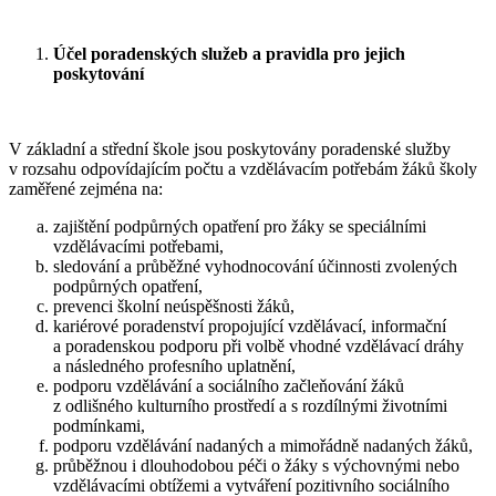
Účel poradenských služeb a pravidla pro jejich
poskytování
V základní a střední škole jsou poskytovány poradenské služby
v rozsahu odpovídajícím počtu a vzdělávacím potřebám žáků školy
zaměřené zejména na:
zajištění podpůrných opatření pro žáky se speciálními
vzdělávacími potřebami,
sledování a průběžné vyhodnocování účinnosti zvolených
podpůrných opatření,
prevenci školní neúspěšnosti žáků,
kariérové poradenství propojující vzdělávací, informační
a poradenskou podporu při volbě vhodné vzdělávací dráhy
a následného profesního uplatnění,
podporu vzdělávání a sociálního začleňování žáků
z odlišného kulturního prostředí a s rozdílnými životními
podmínkami,
podporu vzdělávání nadaných a mimořádně nadaných žáků,
průběžnou i dlouhodobou péči o žáky s výchovnými nebo
vzdělávacími obtížemi a vytváření pozitivního sociálního