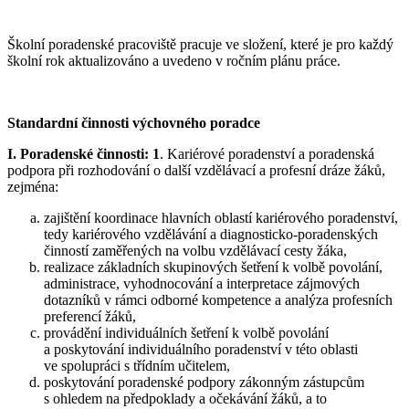
Školní poradenské pracoviště pracuje ve složení, které je pro každý
školní rok aktualizováno a uvedeno v ročním plánu práce.
Standardní činnosti výchovného poradce
I. Poradenské činnosti: 1
. Kariérové poradenství a poradenská
podpora při rozhodování o další vzdělávací a profesní dráze žáků,
zejména:
zajištění koordinace hlavních oblastí kariérového poradenství,
tedy kariérového vzdělávání a diagnosticko-poradenských
činností zaměřených na volbu vzdělávací cesty žáka,
realizace základních skupinových šetření k volbě povolání,
administrace, vyhodnocování a interpretace zájmových
dotazníků v rámci odborné kompetence a analýza profesních
preferencí žáků,
provádění individuálních šetření k volbě povolání
a poskytování individuálního poradenství v této oblasti
ve spolupráci s třídním učitelem,
poskytování poradenské podpory zákonným zástupcům
s ohledem na předpoklady a očekávání žáků, a to