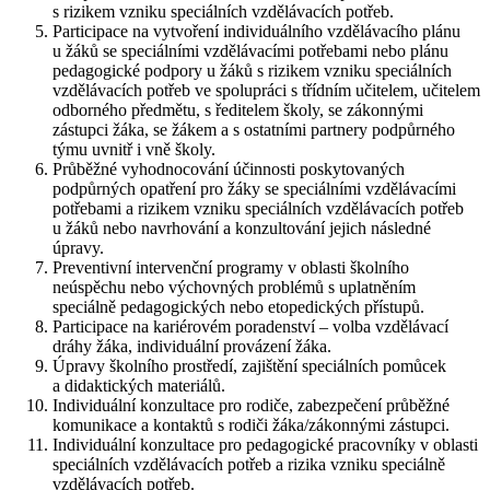
s rizikem vzniku speciálních vzdělávacích potřeb.
Participace na vytvoření individuálního vzdělávacího plánu
u žáků se speciálními vzdělávacími potřebami nebo plánu
pedagogické podpory u žáků s rizikem vzniku speciálních
vzdělávacích potřeb ve spolupráci s třídním učitelem, učitelem
odborného předmětu, s ředitelem školy, se zákonnými
zástupci žáka, se žákem a s ostatními partnery podpůrného
týmu uvnitř i vně školy.
Průběžné vyhodnocování účinnosti poskytovaných
podpůrných opatření pro žáky se speciálními vzdělávacími
potřebami a rizikem vzniku speciálních vzdělávacích potřeb
u žáků nebo navrhování a konzultování jejich následné
úpravy.
Preventivní intervenční programy v oblasti školního
neúspěchu nebo výchovných problémů s uplatněním
speciálně pedagogických nebo etopedických přístupů.
Participace na kariérovém poradenství – volba vzdělávací
dráhy žáka, individuální provázení žáka.
Úpravy školního prostředí, zajištění speciálních pomůcek
a didaktických materiálů.
Individuální konzultace pro rodiče, zabezpečení průběžné
komunikace a kontaktů s rodiči žáka/zákonnými zástupci.
Individuální konzultace pro pedagogické pracovníky v oblasti
speciálních vzdělávacích potřeb a rizika vzniku speciálně
vzdělávacích potřeb.