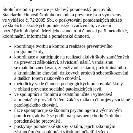
Školní metodik prevence je klíčový poradenský pracovník.
Standardní činnosti školního metodika prevence jsou vymezeny
ve vyhlášce č. 72/2005 Sb., o poskytování poradenských služeb
ve školách a školských poradenských zařízeních, ve znění
pozdějších předpisů. Mezi jeho standardní činnosti patří metodické,
koordinační, informační a poradenské činnosti.
koordinuje tvorbu a kontrolu realizace preventivního
programu školy,
koordinace a participuje na realizaci aktivit školy zaměřených
na prevenci záškoláctví, závislostí, násilí, vandalismu,
sexuálního zneužívání, zneužívání sektami, prekriminálního
a kriminálního chování, rizikových projevů sebepoškozování
a dalších forem rizikového chování,
metodicky vede činnosti pedagogických pracovníků školy
v oblasti prevence sociálně patologických jevů,
ve spolupráci s třídními a ostatními učiteli vyhledává
a orientačně provádí šetření žáků s rizikem či projevy sociálně
patologického chování,
úzce spolupracuje se školním psychologem a výchovným
poradcem, aktivně se podílí na správném chodu školního
poradenského pracoviště,
poskytuje poradenské služby žákům, jejich zákonným
zástupcům (ve spolupráci s třídními učiteli) i všem