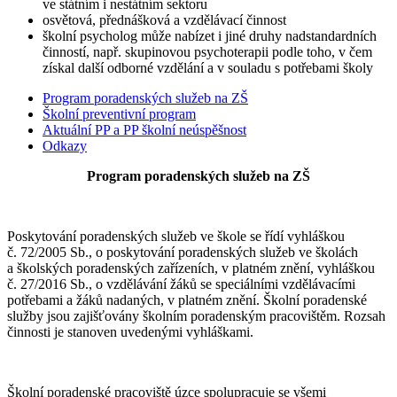
ve státním i nestátním sektoru
osvětová, přednášková a vzdělávací činnost
školní psycholog může nabízet i jiné druhy nadstandardních
činností, např. skupinovou psychoterapii podle toho, v čem
získal další odborné vzdělání a v souladu s potřebami školy
Program poradenských služeb na ZŠ
Školní preventivní program
Aktuální PP a PP školní neúspěšnost
Odkazy
Program poradenských služeb na ZŠ
Poskytování poradenských služeb ve škole se řídí vyhláškou
č. 72/2005 Sb., o poskytování poradenských služeb ve školách
a školských poradenských zařízeních, v platném znění, vyhláškou
č. 27/2016 Sb., o vzdělávání žáků se speciálními vzdělávacími
potřebami a žáků nadaných, v platném znění. Školní poradenské
služby jsou zajišťovány školním poradenským pracovištěm. Rozsah
činnosti je stanoven uvedenými vyhláškami.
Školní poradenské pracoviště úzce spolupracuje se všemi