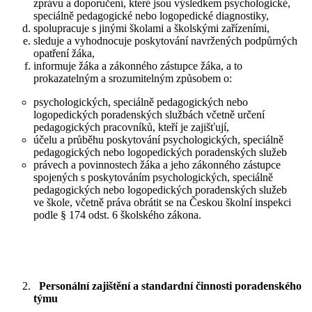
zprávu a doporučení, které jsou výsledkem psychologické,
speciálně pedagogické nebo logopedické diagnostiky,
spolupracuje s jinými školami a školskými zařízeními,
sleduje a vyhodnocuje poskytování navržených podpůrných
opatření žáka,
informuje žáka a zákonného zástupce žáka, a to
prokazatelným a srozumitelným způsobem o:
psychologických, speciálně pedagogických nebo
logopedických poradenských službách včetně určení
pedagogických pracovníků, kteří je zajišťují,
účelu a průběhu poskytování psychologických, speciálně
pedagogických nebo logopedických poradenských služeb
právech a povinnostech žáka a jeho zákonného zástupce
spojených s poskytováním psychologických, speciálně
pedagogických nebo logopedických poradenských služeb
ve škole, včetně práva obrátit se na Českou školní inspekci
podle § 174 odst. 6 školského zákona.
Personální zajištění a standardní činnosti poradenského
týmu