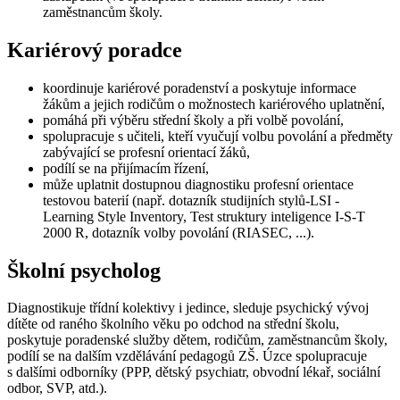
zaměstnancům školy.
Kariérový poradce
koordinuje kariérové poradenství a poskytuje informace
žákům a jejich rodičům o možnostech kariérového uplatnění,
pomáhá při výběru střední školy a při volbě povolání,
spolupracuje s učiteli, kteří vyučují volbu povolání a předměty
zabývající se profesní orientací žáků,
podílí se na přijímacím řízení,
může uplatnit dostupnou diagnostiku profesní orientace
testovou baterií (např. dotazník studijních stylů-LSI -
Learning Style Inventory, Test struktury inteligence I-S-T
2000 R, dotazník volby povolání (RIASEC, ...).
Školní psycholog
Diagnostikuje třídní kolektivy i jedince, sleduje psychický vývoj
dítěte od raného školního věku po odchod na střední školu,
poskytuje poradenské služby dětem, rodičům, zaměstnancům školy,
podílí se na dalším vzdělávání pedagogů ZŠ. Úzce spolupracuje
s dalšími odborníky (PPP, dětský psychiatr, obvodní lékař, sociální
odbor, SVP, atd.).