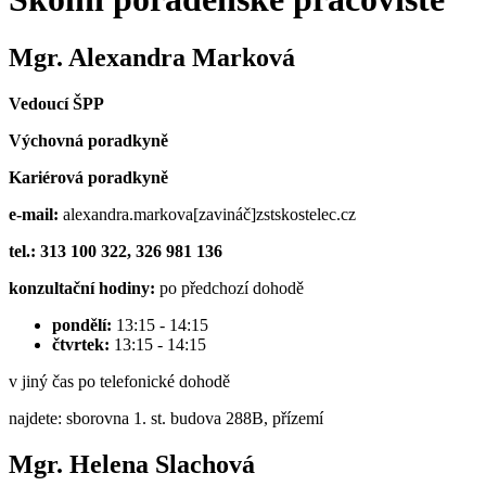
Mgr. Alexandra Marková
Vedoucí ŠPP
Výchovná poradkyně
Kariérová poradkyně
e-mail:
alexandra.markova[zavináč]zstskostelec.cz
tel.: 313 100 322, 326 981 136
konzultační hodiny:
po předchozí dohodě
pondělí:
13:15 - 14:15
čtvrtek:
13:15 - 14:15
v jiný čas po telefonické dohodě
najdete: sborovna 1. st. budova 288B, přízemí
Mgr. Helena Slachová