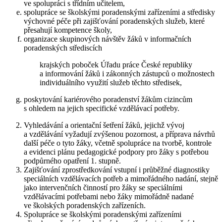
ve spolupráci s třídním učitelem,
spolupráce se školskými poradenskými zařízeními a středisky
výchovné péče při zajišťování poradenských služeb, které
přesahují kompetence školy,
organizace skupinových návštěv žáků v informačních
poradenských střediscích
krajských poboček Úřadu práce České republiky
a informování žáků i zákonných zástupců o možnostech
individuálního využití služeb těchto středisek,
poskytování kariérového poradenství žákům cizincům
s ohledem na jejich specifické vzdělávací potřeby.
Vyhledávání a orientační šetření žáků, jejichž vývoj
a vzdělávání vyžadují zvýšenou pozornost, a příprava návrhů
další péče o tyto žáky, včetně spolupráce na tvorbě, kontrole
a evidenci plánu pedagogické podpory pro žáky s potřebou
podpůrného opatření 1. stupně.
Zajišťování zprostředkování vstupní i průběžné diagnostiky
speciálních vzdělávacích potřeb a mimořádného nadání, stejně
jako intervenčních činností pro žáky se speciálními
vzdělávacími potřebami nebo žáky mimořádně nadané
ve školských poradenských zařízeních.
Spolupráce se školskými poradenskými zařízeními