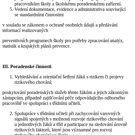
pracovníkům školy a školskému poradenskému zařízení.
Vedení dokumentace, evidence a administrativa související
se standardními činnostmi
v souladu se zákonem o ochraně osobních údajů a předávání
informací realizovaných
preventivních programech školy pro potřeby zpracování analýz,
statistik a krajských plánů prevence.
III. Poradenské činnosti
Vyhledávání a orientační šetření žáků s rizikem či projevy
rizikového chování;
poskytování poradenských služeb těmto žákům a jejich zákonným
zástupcům, případně zajišťování péče odpovídajícího odborného
pracoviště ve spolupráci s třídními učiteli.
Spolupráce s třídními učiteli při zachycování varovných
signálů spojených s možností rozvoje rizikového chování
u jednotlivých žáků a tříd a participace na sledování úrovně
rizikových faktorů, které jsou významné pro rozvoj