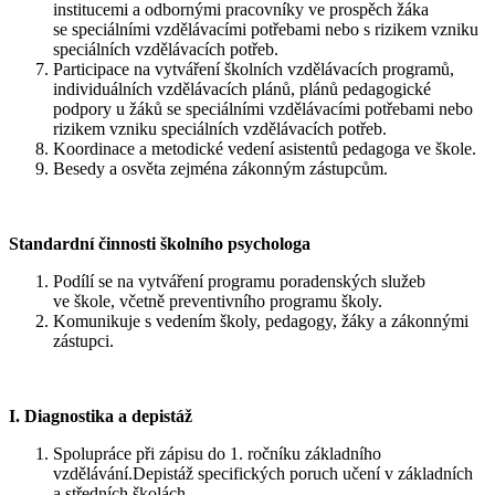
institucemi a odbornými pracovníky ve prospěch žáka
se speciálními vzdělávacími potřebami nebo s rizikem vzniku
speciálních vzdělávacích potřeb.
Participace na vytváření školních vzdělávacích programů,
individuálních vzdělávacích plánů, plánů pedagogické
podpory u žáků se speciálními vzdělávacími potřebami nebo
rizikem vzniku speciálních vzdělávacích potřeb.
Koordinace a metodické vedení asistentů pedagoga ve škole.
Besedy a osvěta zejména zákonným zástupcům.
Standardní činnosti školního psychologa
Podílí se na vytváření programu poradenských služeb
ve škole, včetně preventivního programu školy.
Komunikuje s vedením školy, pedagogy, žáky a zákonnými
zástupci.
I. Diagnostika a depistáž
Spolupráce při zápisu do 1. ročníku základního
vzdělávání.Depistáž specifických poruch učení v základních
a středních školách.