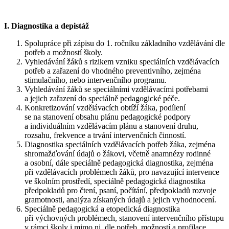
I. Diagnostika a depistáž
Spolupráce při zápisu do 1. ročníku základního vzdělávání dle
potřeb a možností školy.
Vyhledávání žáků s rizikem vzniku speciálních vzdělávacích
potřeb a zařazení do vhodného preventivního, zejména
stimulačního, nebo intervenčního programu.
Vyhledávání žáků se speciálními vzdělávacími potřebami
a jejich zařazení do speciálně pedagogické péče.
Konkretizování vzdělávacích obtíží žáka, podílení
se na stanovení obsahu plánu pedagogické podpory
a individuálním vzdělávacím plánu a stanovení druhu,
rozsahu, frekvence a trvání intervenčních činností.
Diagnostika speciálních vzdělávacích potřeb žáka, zejména
shromažďování údajů o žákovi, včetně anamnézy rodinné
a osobní, dále speciálně pedagogická diagnostika, zejména
při vzdělávacích problémech žáků, pro navazující intervence
ve školním prostředí, speciálně pedagogická diagnostika
předpokladů pro čtení, psaní, počítání, předpokladů rozvoje
gramotnosti, analýza získaných údajů a jejich vyhodnocení.
Speciálně pedagogická a etopedická diagnostika
při výchovných problémech, stanovení intervenčního přístupu
v rámci školy i mimo ni, dle potřeb, možností a profilace