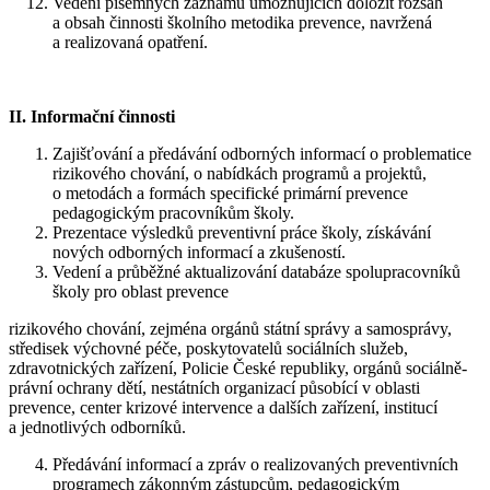
Vedení písemných záznamů umožňujících doložit rozsah
a obsah činnosti školního metodika prevence, navržená
a realizovaná opatření.
II. Informační činnosti
Zajišťování a předávání odborných informací o problematice
rizikového chování, o nabídkách programů a projektů,
o metodách a formách specifické primární prevence
pedagogickým pracovníkům školy.
Prezentace výsledků preventivní práce školy, získávání
nových odborných informací a zkušeností.
Vedení a průběžné aktualizování databáze spolupracovníků
školy pro oblast prevence
rizikového chování, zejména orgánů státní správy a samosprávy,
středisek výchovné péče, poskytovatelů sociálních služeb,
zdravotnických zařízení, Policie České republiky, orgánů sociálně-
právní ochrany dětí, nestátních organizací působící v oblasti
prevence, center krizové intervence a dalších zařízení, institucí
a jednotlivých odborníků.
Předávání informací a zpráv o realizovaných preventivních
programech zákonným zástupcům, pedagogickým