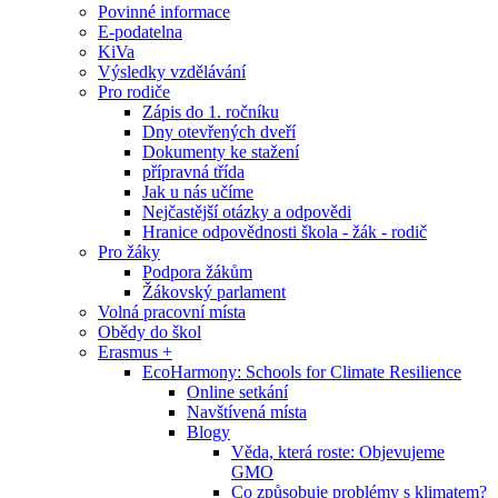
Povinné informace
E-podatelna
KiVa
Výsledky vzdělávání
Pro rodiče
Zápis do 1. ročníku
Dny otevřených dveří
Dokumenty ke stažení
přípravná třída
Jak u nás učíme
Nejčastější otázky a odpovědi
Hranice odpovědnosti škola - žák - rodič
Pro žáky
Podpora žákům
Žákovský parlament
Volná pracovní místa
Obědy do škol
Erasmus +
EcoHarmony: Schools for Climate Resilience
Online setkání
Navštívená místa
Blogy
Věda, která roste: Objevujeme
GMO
Co způsobuje problémy s klimatem?