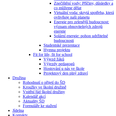
Znečištění vody: Příčiny, důsledky a
co můžeme dělat
Virtuální voda: skrytá spotřeba, která
ovlivňuje naši planetu
Energie pro zelenější budoucnost:
význam obnovitelných zdrojů
energie
Solární energie: pohon udržitelné
budoucnosti
Studentské prezentace
Hymna projektu
Fit for life, fit for school
Výjezd žáků
Výjezdy pedagogů
Hostování u nás ve škole
Projektový den plný zdraví
Družina
Rohodnutí o přijetí do ŠD
Kroužky ve školní družině
Vnitřní řád školní družiny
Kalendář akcí
Aktuality ŠD
Formuláře ke stažení
Jídelna
Kontakty