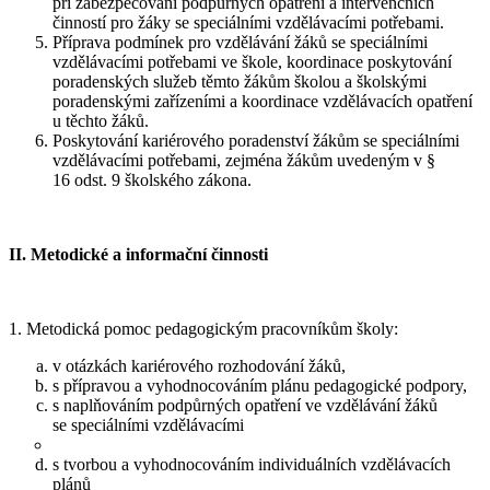
při zabezpečování podpůrných opatření a intervenčních
činností pro žáky se speciálními vzdělávacími potřebami.
Příprava podmínek pro vzdělávání žáků se speciálními
vzdělávacími potřebami ve škole, koordinace poskytování
poradenských služeb těmto žákům školou a školskými
poradenskými zařízeními a koordinace vzdělávacích opatření
u těchto žáků.
Poskytování kariérového poradenství žákům se speciálními
vzdělávacími potřebami, zejména žákům uvedeným v §
16 odst. 9 školského zákona.
II. Metodické a informační činnosti
1. Metodická pomoc pedagogickým pracovníkům školy:
v otázkách kariérového rozhodování žáků,
s přípravou a vyhodnocováním plánu pedagogické podpory,
s naplňováním podpůrných opatření ve vzdělávání žáků
se speciálními vzdělávacími
s tvorbou a vyhodnocováním individuálních vzdělávacích
plánů