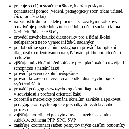
pracuje s celým systémem školy, kterým poskytuje
konzultační pomoc (vedení, pedagogický sbor, třídní učitelé,
žáci, rodiče žáků)
na žádost třídního učitele pracuje s žákovskými kolektivy
a ovlivňuje prostřednictvím sociálního učení sociální klima
školních tříd a celé školy
provádí psychologické diagnostiky pro zjištění školní
neúspěšnosti nebo vyhledání žáků nadaných
po dohodě se speciálním pedagogem provádí komplexní
diagnostiku orientovanou na zjišťování příčin poruch učení
a chování
zjišťuje individuální předpoklady pro uplatňování a rozvíjení
schopností a nadání žáků
provádí prevenci školní neúspěšnosti
provádí krizovou intervenci a neodkladná psychologická
vyšetření žáků
provádí pedagogicko-psychologickou diagnostiku
v souvislosti s profesní orientací žáků
odborně a metodicky pomáhá učitelům zavádět a aplikovat
pedagogicko-psychologické poznatky do vzdělávacího
procesu
zajišťuje koordinaci poskytovaných služeb s ostatními
subjekty, zejména PPP, SPC, SVP
zajišťuje koordinaci služeb poskytovaných dalšími odborníky