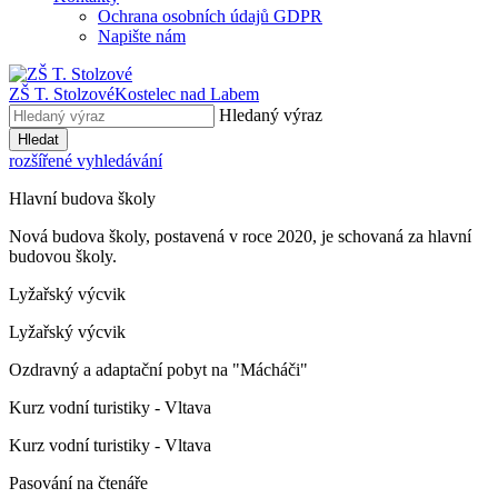
Ochrana osobních údajů GDPR
Napište nám
ZŠ T. Stolzové
Kostelec nad Labem
Hledaný výraz
Hledat
rozšířené vyhledávání
Hlavní budova školy
Nová budova školy, postavená v roce 2020, je schovaná za hlavní
budovou školy.
Lyžařský výcvik
Lyžařský výcvik
Ozdravný a adaptační pobyt na "Mácháči"
Kurz vodní turistiky - Vltava
Kurz vodní turistiky - Vltava
Pasování na čtenáře