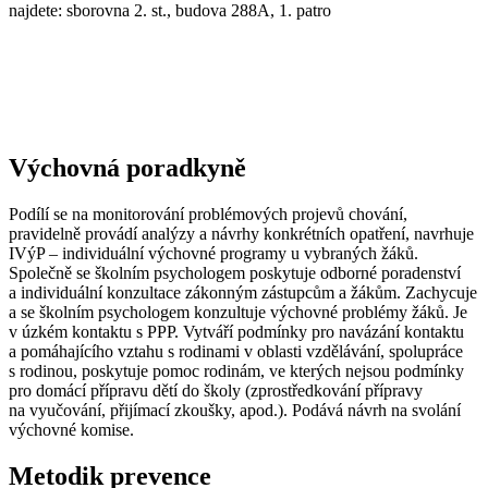
najdete: sborovna 2. st., budova 288A, 1. patro
Výchovná poradkyně
Podílí se na monitorování problémových projevů chování,
pravidelně provádí analýzy a návrhy konkrétních opatření, navrhuje
IVýP – individuální výchovné programy u vybraných žáků.
Společně se školním psychologem poskytuje odborné poradenství
a individuální konzultace zákonným zástupcům a žákům. Zachycuje
a se školním psychologem konzultuje výchovné problémy žáků. Je
v úzkém kontaktu s PPP. Vytváří podmínky pro navázání kontaktu
a pomáhajícího vztahu s rodinami v oblasti vzdělávání, spolupráce
s rodinou, poskytuje pomoc rodinám, ve kterých nejsou podmínky
pro domácí přípravu dětí do školy (zprostředkování přípravy
na vyučování, přijímací zkoušky, apod.). Podává návrh na svolání
výchovné komise.
Metodik prevence