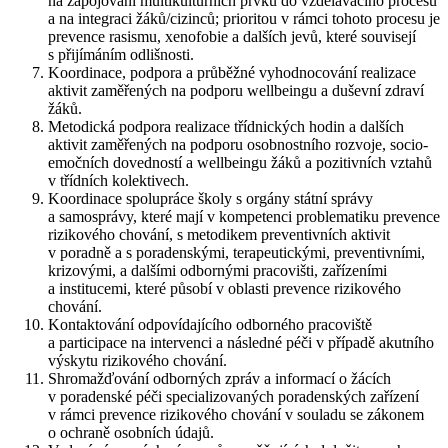
na zapojování multikulturních prvků do vzdělávacího procesu
a na integraci žáků/cizinců; prioritou v rámci tohoto procesu je
prevence rasismu, xenofobie a dalších jevů, které souvisejí
s přijímáním odlišnosti.
Koordinace, podpora a průběžné vyhodnocování realizace
aktivit zaměřených na podporu wellbeingu a duševní zdraví
žáků.
Metodická podpora realizace třídnických hodin a dalších
aktivit zaměřených na podporu osobnostního rozvoje, socio-
emočních dovedností a wellbeingu žáků a pozitivních vztahů
v třídních kolektivech.
Koordinace spolupráce školy s orgány státní správy
a samosprávy, které mají v kompetenci problematiku prevence
rizikového chování, s metodikem preventivních aktivit
v poradně a s poradenskými, terapeutickými, preventivními,
krizovými, a dalšími odbornými pracovišti, zařízeními
a institucemi, které působí v oblasti prevence rizikového
chování.
Kontaktování odpovídajícího odborného pracoviště
a participace na intervenci a následné péči v případě akutního
výskytu rizikového chování.
Shromažďování odborných zpráv a informací o žácích
v poradenské péči specializovaných poradenských zařízení
v rámci prevence rizikového chování v souladu se zákonem
o ochraně osobních údajů.