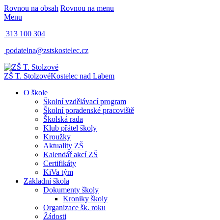
Rovnou na obsah
Rovnou na menu
Menu
313 100 304
podatelna@zstskostelec.cz
ZŠ T. Stolzové
Kostelec nad Labem
O škole
Školní vzdělávací program
Školní poradenské pracoviště
Školská rada
Klub přátel školy
Kroužky
Aktuality ZŠ
Kalendář akcí ZŠ
Certifikáty
KiVa tým
Základní škola
Dokumenty školy
Kroniky školy
Organizace šk. roku
Žádosti