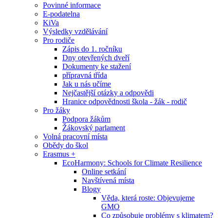
Povinné informace
E-podatelna
KiVa
Výsledky vzdělávání
Pro rodiče
Zápis do 1. ročníku
Dny otevřených dveří
Dokumenty ke stažení
přípravná třída
Jak u nás učíme
Nejčastější otázky a odpovědi
Hranice odpovědnosti škola - žák - rodič
Pro žáky
Podpora žákům
Žákovský parlament
Volná pracovní místa
Obědy do škol
Erasmus +
EcoHarmony: Schools for Climate Resilience
Online setkání
Navštívená místa
Blogy
Věda, která roste: Objevujeme
GMO
Co způsobuje problémy s klimatem?