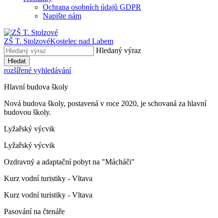
Ochrana osobních údajů GDPR
Napište nám
ZŠ T. Stolzové
Kostelec nad Labem
Hledaný výraz
Hledat
rozšířené vyhledávání
Hlavní budova školy
Nová budova školy, postavená v roce 2020, je schovaná za hlavní
budovou školy.
Lyžařský výcvik
Lyžařský výcvik
Ozdravný a adaptační pobyt na "Mácháči"
Kurz vodní turistiky - Vltava
Kurz vodní turistiky - Vltava
Pasování na čtenáře