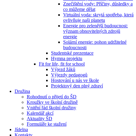
Znečištění vody: Příčiny, důsledky a
co můžeme dělat
Virtuální voda: skrytá spotřeba, která
ovlivňuje naši planetu
Energie pro zelenější budoucnost:
význam obnovitelných zdrojů
energie
Solární energie: pohon udržitelné
budoucnosti
Studentské prezentace
Hymna projektu
Fit for life, fit for school
Výjezd žáků
Výjezdy pedagogů
Hostování u nás ve škole
Projektový den plný zdraví
Družina
Rohodnutí o přijetí do ŠD
Kroužky ve školní družině
Vnitřní řád školní družiny
Kalendář akcí
Aktuality ŠD
Formuláře ke stažení
Jídelna
Kontakty