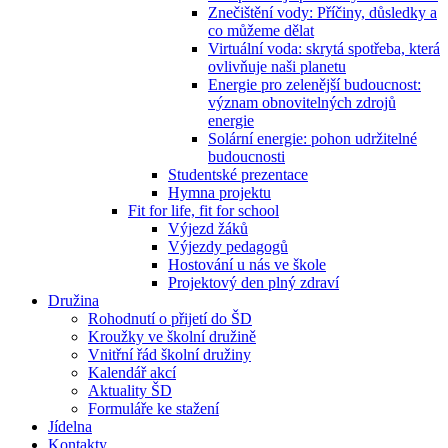
Znečištění vody: Příčiny, důsledky a
co můžeme dělat
Virtuální voda: skrytá spotřeba, která
ovlivňuje naši planetu
Energie pro zelenější budoucnost:
význam obnovitelných zdrojů
energie
Solární energie: pohon udržitelné
budoucnosti
Studentské prezentace
Hymna projektu
Fit for life, fit for school
Výjezd žáků
Výjezdy pedagogů
Hostování u nás ve škole
Projektový den plný zdraví
Družina
Rohodnutí o přijetí do ŠD
Kroužky ve školní družině
Vnitřní řád školní družiny
Kalendář akcí
Aktuality ŠD
Formuláře ke stažení
Jídelna
Kontakty