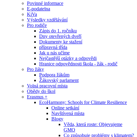
Povinné informace
E-podatelna
KiVa
Výsledky vzdělávání
Pro rodiče
Zápis do 1. ročníku
Dny otevřených dveří
Dokumenty ke stažení
přípravná třída
Jak u nás učíme
Nejčastější otázky a odpovědi
Hranice odpovědnosti škola - žák - rodič
Pro žáky
Podpora žákům
Žákovský parlament
Volná pracovní místa
Obědy do škol
Erasmus +
EcoHarmony: Schools for Climate Resilience
Online setkání
Navštívená místa
Blogy
Věda, která roste: Objevujeme
GMO
Co způsobuje problémy s klimatem?