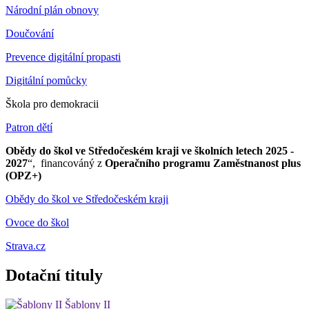
Národní plán obnovy
Doučování
Prevence digitální propasti
Digitální pomůcky
Škola pro demokracii
Patron dětí
Obědy do škol ve Středočeském kraji ve školních letech 2025 -
2027
“, financováný z
Operačního programu Zaměstnanost plus
(OPZ+)
Obědy do škol ve Středočeském kraji
Ovoce do škol
Strava.cz
Dotační tituly
Šablony II