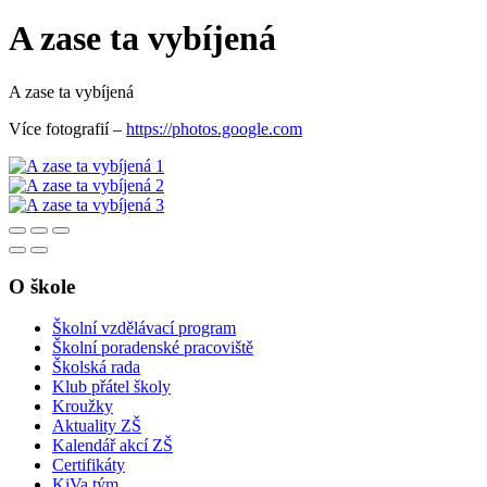
A zase ta vybíjená
A zase ta vybíjená
Více fotografií –
https://photos.google.com
O škole
Školní vzdělávací program
Školní poradenské pracoviště
Školská rada
Klub přátel školy
Kroužky
Aktuality ZŠ
Kalendář akcí ZŠ
Certifikáty
KiVa tým