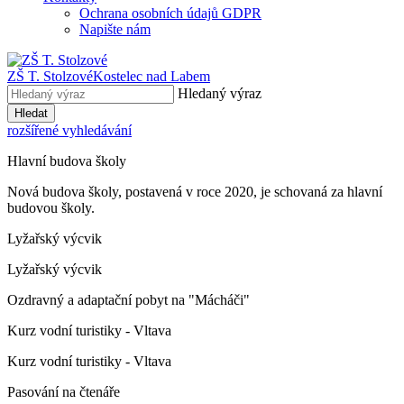
Ochrana osobních údajů GDPR
Napište nám
ZŠ T. Stolzové
Kostelec nad Labem
Hledaný výraz
Hledat
rozšířené vyhledávání
Hlavní budova školy
Nová budova školy, postavená v roce 2020, je schovaná za hlavní
budovou školy.
Lyžařský výcvik
Lyžařský výcvik
Ozdravný a adaptační pobyt na "Mácháči"
Kurz vodní turistiky - Vltava
Kurz vodní turistiky - Vltava
Pasování na čtenáře