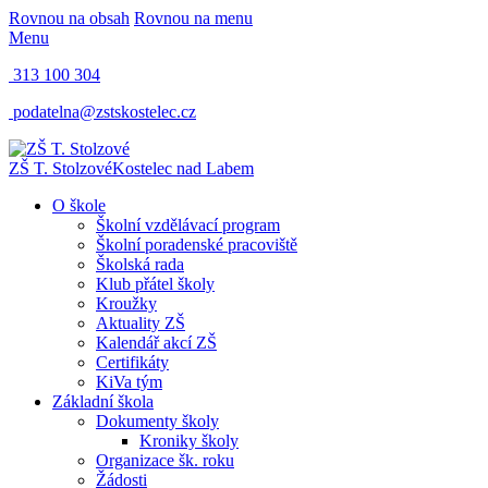
Rovnou na obsah
Rovnou na menu
Menu
313 100 304
podatelna@zstskostelec.cz
ZŠ T. Stolzové
Kostelec nad Labem
O škole
Školní vzdělávací program
Školní poradenské pracoviště
Školská rada
Klub přátel školy
Kroužky
Aktuality ZŠ
Kalendář akcí ZŠ
Certifikáty
KiVa tým
Základní škola
Dokumenty školy
Kroniky školy
Organizace šk. roku
Žádosti