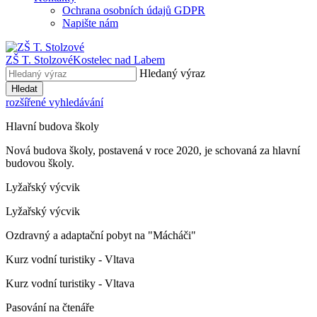
Ochrana osobních údajů GDPR
Napište nám
ZŠ T. Stolzové
Kostelec nad Labem
Hledaný výraz
Hledat
rozšířené vyhledávání
Hlavní budova školy
Nová budova školy, postavená v roce 2020, je schovaná za hlavní
budovou školy.
Lyžařský výcvik
Lyžařský výcvik
Ozdravný a adaptační pobyt na "Mácháči"
Kurz vodní turistiky - Vltava
Kurz vodní turistiky - Vltava
Pasování na čtenáře