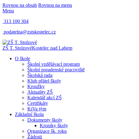
Rovnou na obsah
Rovnou na menu
Menu
313 100 304
podatelna@zstskostelec.cz
ZŠ T. Stolzové
Kostelec nad Labem
O škole
Školní vzdělávací program
Školní poradenské pracoviště
Školská rada
Klub přátel školy
Kroužky
Aktuality ZŠ
Kalendář akcí ZŠ
Certifikáty
KiVa tým
Základní škola
Dokumenty školy
Kroniky školy
Organizace šk. roku
Žádosti