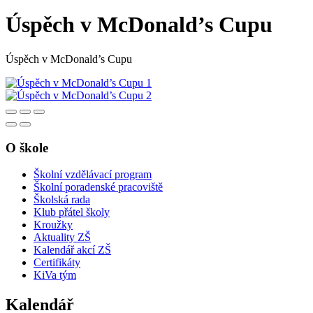
Úspěch v McDonald’s Cupu
Úspěch v McDonald’s Cupu
O škole
Školní vzdělávací program
Školní poradenské pracoviště
Školská rada
Klub přátel školy
Kroužky
Aktuality ZŠ
Kalendář akcí ZŠ
Certifikáty
KiVa tým
Kalendář