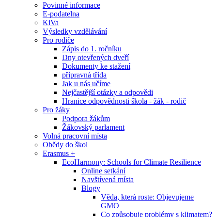
Povinné informace
E-podatelna
KiVa
Výsledky vzdělávání
Pro rodiče
Zápis do 1. ročníku
Dny otevřených dveří
Dokumenty ke stažení
přípravná třída
Jak u nás učíme
Nejčastější otázky a odpovědi
Hranice odpovědnosti škola - žák - rodič
Pro žáky
Podpora žákům
Žákovský parlament
Volná pracovní místa
Obědy do škol
Erasmus +
EcoHarmony: Schools for Climate Resilience
Online setkání
Navštívená místa
Blogy
Věda, která roste: Objevujeme
GMO
Co způsobuje problémy s klimatem?