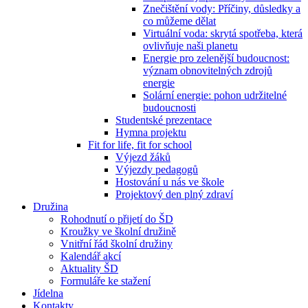
Znečištění vody: Příčiny, důsledky a
co můžeme dělat
Virtuální voda: skrytá spotřeba, která
ovlivňuje naši planetu
Energie pro zelenější budoucnost:
význam obnovitelných zdrojů
energie
Solární energie: pohon udržitelné
budoucnosti
Studentské prezentace
Hymna projektu
Fit for life, fit for school
Výjezd žáků
Výjezdy pedagogů
Hostování u nás ve škole
Projektový den plný zdraví
Družina
Rohodnutí o přijetí do ŠD
Kroužky ve školní družině
Vnitřní řád školní družiny
Kalendář akcí
Aktuality ŠD
Formuláře ke stažení
Jídelna
Kontakty