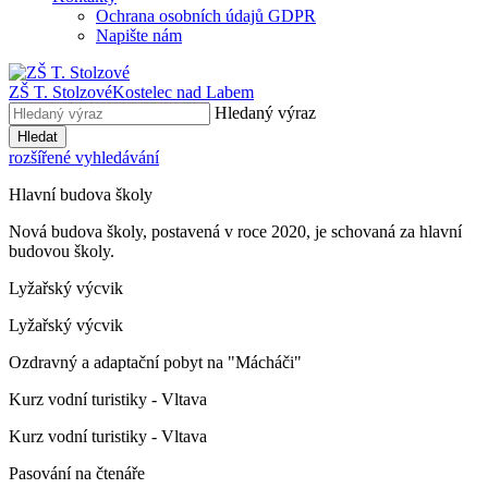
Ochrana osobních údajů GDPR
Napište nám
ZŠ T. Stolzové
Kostelec nad Labem
Hledaný výraz
Hledat
rozšířené vyhledávání
Hlavní budova školy
Nová budova školy, postavená v roce 2020, je schovaná za hlavní
budovou školy.
Lyžařský výcvik
Lyžařský výcvik
Ozdravný a adaptační pobyt na "Mácháči"
Kurz vodní turistiky - Vltava
Kurz vodní turistiky - Vltava
Pasování na čtenáře