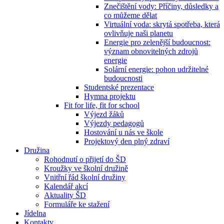
Znečištění vody: Příčiny, důsledky a
co můžeme dělat
Virtuální voda: skrytá spotřeba, která
ovlivňuje naši planetu
Energie pro zelenější budoucnost:
význam obnovitelných zdrojů
energie
Solární energie: pohon udržitelné
budoucnosti
Studentské prezentace
Hymna projektu
Fit for life, fit for school
Výjezd žáků
Výjezdy pedagogů
Hostování u nás ve škole
Projektový den plný zdraví
Družina
Rohodnutí o přijetí do ŠD
Kroužky ve školní družině
Vnitřní řád školní družiny
Kalendář akcí
Aktuality ŠD
Formuláře ke stažení
Jídelna
Kontakty