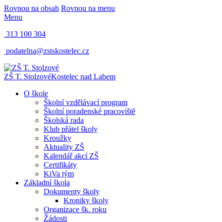
Rovnou na obsah
Rovnou na menu
Menu
313 100 304
podatelna@zstskostelec.cz
ZŠ T. Stolzové
Kostelec nad Labem
O škole
Školní vzdělávací program
Školní poradenské pracoviště
Školská rada
Klub přátel školy
Kroužky
Aktuality ZŠ
Kalendář akcí ZŠ
Certifikáty
KiVa tým
Základní škola
Dokumenty školy
Kroniky školy
Organizace šk. roku
Žádosti