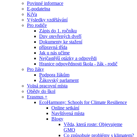
Povinné informace
E-podatelna
KiVa
Výsledky vzdělávání
Pro rodiče
Zápis do 1. ročníku
Dny otevřených dveří
Dokumenty ke stažení
přípravná třída
Jak u nás učíme
Nejčastější otázky a odpovědi
Hranice odpovědnosti škola - žák - rodič
Pro žáky
Podpora žákům
Žákovský parlament
Volná pracovní místa
Obědy do škol
Erasmus +
EcoHarmony: Schools for Climate Resilience
Online setkání
Navštívená místa
Blogy
Věda, která roste: Objevujeme
GMO
Co způsobuje problémy s klimatem?