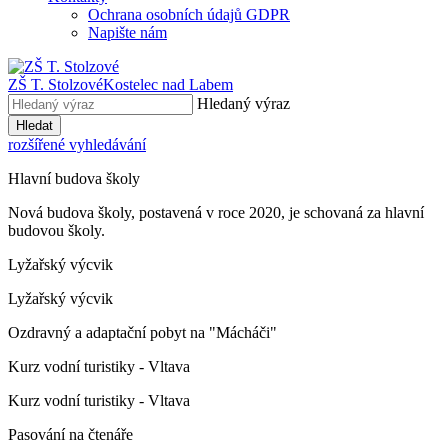
Ochrana osobních údajů GDPR
Napište nám
ZŠ T. Stolzové
Kostelec nad Labem
Hledaný výraz
Hledat
rozšířené vyhledávání
Hlavní budova školy
Nová budova školy, postavená v roce 2020, je schovaná za hlavní
budovou školy.
Lyžařský výcvik
Lyžařský výcvik
Ozdravný a adaptační pobyt na "Mácháči"
Kurz vodní turistiky - Vltava
Kurz vodní turistiky - Vltava
Pasování na čtenáře