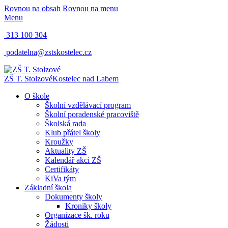
Rovnou na obsah
Rovnou na menu
Menu
313 100 304
podatelna@zstskostelec.cz
ZŠ T. Stolzové
Kostelec nad Labem
O škole
Školní vzdělávací program
Školní poradenské pracoviště
Školská rada
Klub přátel školy
Kroužky
Aktuality ZŠ
Kalendář akcí ZŠ
Certifikáty
KiVa tým
Základní škola
Dokumenty školy
Kroniky školy
Organizace šk. roku
Žádosti