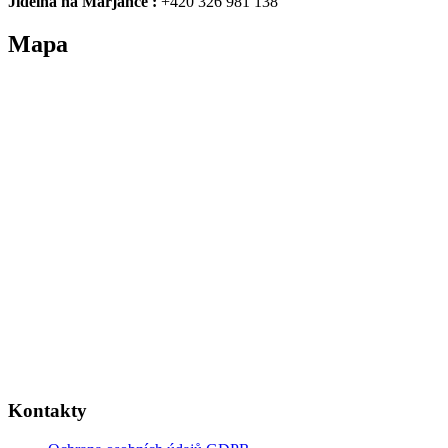
Jídelna na Marjánce :
+420 326 981 138
Mapa
Kontakty