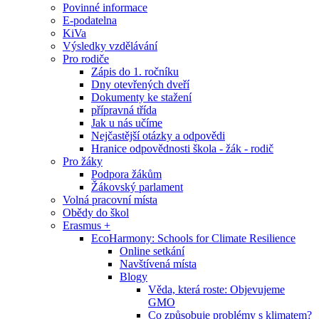
Povinné informace
E-podatelna
KiVa
Výsledky vzdělávání
Pro rodiče
Zápis do 1. ročníku
Dny otevřených dveří
Dokumenty ke stažení
přípravná třída
Jak u nás učíme
Nejčastější otázky a odpovědi
Hranice odpovědnosti škola - žák - rodič
Pro žáky
Podpora žákům
Žákovský parlament
Volná pracovní místa
Obědy do škol
Erasmus +
EcoHarmony: Schools for Climate Resilience
Online setkání
Navštívená místa
Blogy
Věda, která roste: Objevujeme
GMO
Co způsobuje problémy s klimatem?