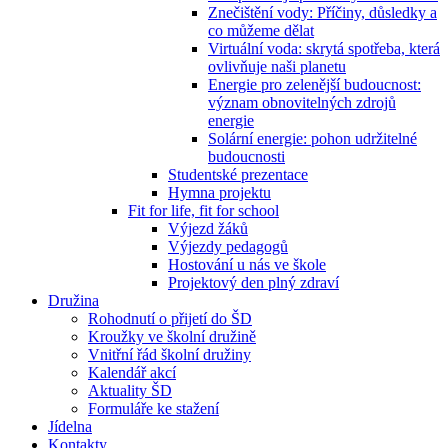
Znečištění vody: Příčiny, důsledky a
co můžeme dělat
Virtuální voda: skrytá spotřeba, která
ovlivňuje naši planetu
Energie pro zelenější budoucnost:
význam obnovitelných zdrojů
energie
Solární energie: pohon udržitelné
budoucnosti
Studentské prezentace
Hymna projektu
Fit for life, fit for school
Výjezd žáků
Výjezdy pedagogů
Hostování u nás ve škole
Projektový den plný zdraví
Družina
Rohodnutí o přijetí do ŠD
Kroužky ve školní družině
Vnitřní řád školní družiny
Kalendář akcí
Aktuality ŠD
Formuláře ke stažení
Jídelna
Kontakty