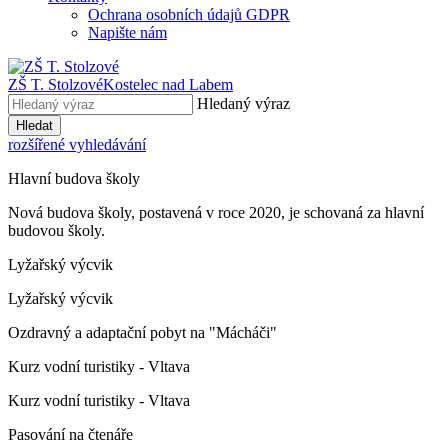
Ochrana osobních údajů GDPR
Napište nám
ZŠ T. Stolzové
Kostelec nad Labem
Hledaný výraz
Hledat
rozšířené vyhledávání
Hlavní budova školy
Nová budova školy, postavená v roce 2020, je schovaná za hlavní
budovou školy.
Lyžařský výcvik
Lyžařský výcvik
Ozdravný a adaptační pobyt na "Mácháči"
Kurz vodní turistiky - Vltava
Kurz vodní turistiky - Vltava
Pasování na čtenáře