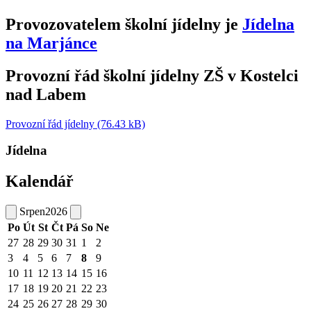
Provozovatelem školní jídelny je
Jídelna
na Marjánce
Provozní řád školní jídelny ZŠ v Kostelci
nad Labem
Provozní řád jídelny (76.43 kB)
Jídelna
Kalendář
Srpen
2026
Po
Út
St
Čt
Pá
So
Ne
27
28
29
30
31
1
2
3
4
5
6
7
8
9
10
11
12
13
14
15
16
17
18
19
20
21
22
23
24
25
26
27
28
29
30