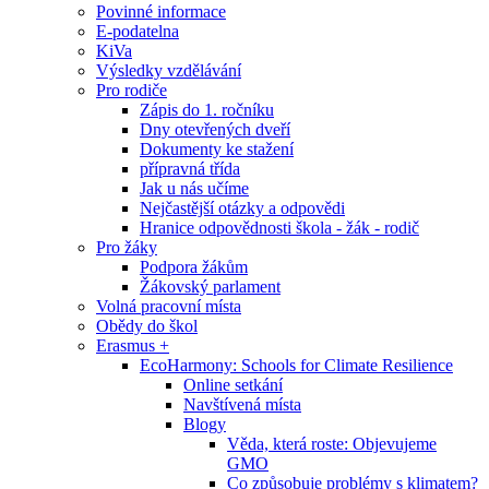
Povinné informace
E-podatelna
KiVa
Výsledky vzdělávání
Pro rodiče
Zápis do 1. ročníku
Dny otevřených dveří
Dokumenty ke stažení
přípravná třída
Jak u nás učíme
Nejčastější otázky a odpovědi
Hranice odpovědnosti škola - žák - rodič
Pro žáky
Podpora žákům
Žákovský parlament
Volná pracovní místa
Obědy do škol
Erasmus +
EcoHarmony: Schools for Climate Resilience
Online setkání
Navštívená místa
Blogy
Věda, která roste: Objevujeme
GMO
Co způsobuje problémy s klimatem?