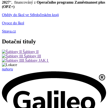
2027
“, financováný z
Operačního programu Zaměstnanost plus
(OPZ+)
Obědy do škol ve Středočeském kraji
Ovoce do škol
Strava.cz
Dotační tituly
Šablony II
Šablony III
Šablony JAK I
nahoru