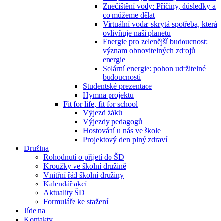
Znečištění vody: Příčiny, důsledky a
co můžeme dělat
Virtuální voda: skrytá spotřeba, která
ovlivňuje naši planetu
Energie pro zelenější budoucnost:
význam obnovitelných zdrojů
energie
Solární energie: pohon udržitelné
budoucnosti
Studentské prezentace
Hymna projektu
Fit for life, fit for school
Výjezd žáků
Výjezdy pedagogů
Hostování u nás ve škole
Projektový den plný zdraví
Družina
Rohodnutí o přijetí do ŠD
Kroužky ve školní družině
Vnitřní řád školní družiny
Kalendář akcí
Aktuality ŠD
Formuláře ke stažení
Jídelna
Kontakty