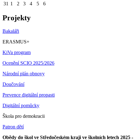
31
1
2
3
4
5
6
Projekty
Bakaláři
ERASMUS+
KiVa program
Ocenění SCIO 2025/2026
Národní plán obnovy
Doučování
Prevence digitální propasti
Digitální pomůcky
Škola pro demokracii
Patron dětí
Obědy do škol ve Středočeském kraji ve školních letech 2025 -