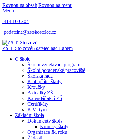
Rovnou na obsah
Rovnou na menu
Menu
313 100 304
podatelna@zstskostelec.cz
ZŠ T. Stolzové
Kostelec nad Labem
O škole
Školní vzdělávací program
Školní poradenské pracoviště
Školská rada
Klub přátel školy
Kroužky
Aktuality ZŠ
Kalendář akcí ZŠ
Certifikáty
KiVa tým
Základní škola
Dokumenty školy
Kroniky školy
Organizace šk. roku
Žádosti