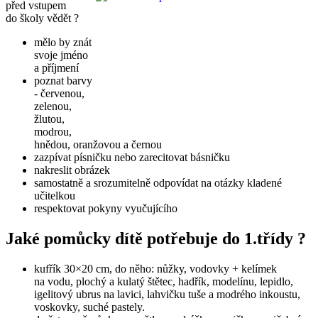
před vstupem
do školy vědět ?
mělo by znát
svoje jméno
a příjmení
poznat barvy
- červenou,
zelenou,
žlutou,
modrou,
hnědou, oranžovou a černou
zazpívat písničku nebo zarecitovat básničku
nakreslit obrázek
samostatně a srozumitelně odpovídat na otázky kladené
učitelkou
respektovat pokyny vyučujícího
Jaké pomůcky dítě potřebuje do 1.třídy ?
kufřík 30×20 cm, do něho: nůžky, vodovky + kelímek
na vodu, plochý a kulatý štětec, hadřík, modelínu, lepidlo,
igelitový ubrus na lavici, lahvičku tuše a modrého inkoustu,
voskovky, suché pastely.