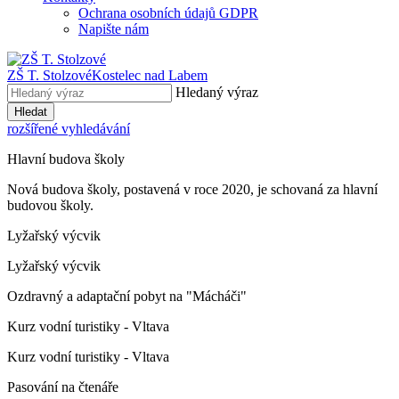
Ochrana osobních údajů GDPR
Napište nám
ZŠ T. Stolzové
Kostelec nad Labem
Hledaný výraz
Hledat
rozšířené vyhledávání
Hlavní budova školy
Nová budova školy, postavená v roce 2020, je schovaná za hlavní
budovou školy.
Lyžařský výcvik
Lyžařský výcvik
Ozdravný a adaptační pobyt na "Mácháči"
Kurz vodní turistiky - Vltava
Kurz vodní turistiky - Vltava
Pasování na čtenáře