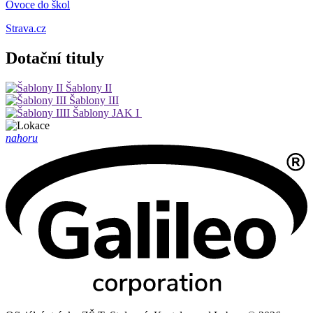
Ovoce do škol
Strava.cz
Dotační tituly
Šablony II
Šablony III
Šablony JAK I
nahoru