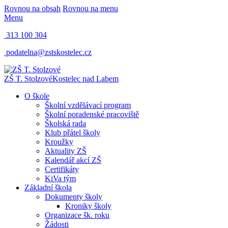
Rovnou na obsah
Rovnou na menu
Menu
313 100 304
podatelna@zstskostelec.cz
ZŠ T. Stolzové
Kostelec nad Labem
O škole
Školní vzdělávací program
Školní poradenské pracoviště
Školská rada
Klub přátel školy
Kroužky
Aktuality ZŠ
Kalendář akcí ZŠ
Certifikáty
KiVa tým
Základní škola
Dokumenty školy
Kroniky školy
Organizace šk. roku
Žádosti