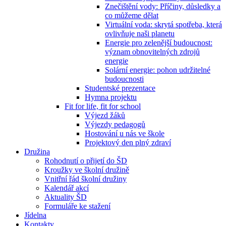
Znečištění vody: Příčiny, důsledky a
co můžeme dělat
Virtuální voda: skrytá spotřeba, která
ovlivňuje naši planetu
Energie pro zelenější budoucnost:
význam obnovitelných zdrojů
energie
Solární energie: pohon udržitelné
budoucnosti
Studentské prezentace
Hymna projektu
Fit for life, fit for school
Výjezd žáků
Výjezdy pedagogů
Hostování u nás ve škole
Projektový den plný zdraví
Družina
Rohodnutí o přijetí do ŠD
Kroužky ve školní družině
Vnitřní řád školní družiny
Kalendář akcí
Aktuality ŠD
Formuláře ke stažení
Jídelna
Kontakty