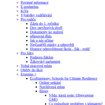
Povinné informace
E-podatelna
KiVa
Výsledky vzdělávání
Pro rodiče
Zápis do 1. ročníku
Dny otevřených dveří
Dokumenty ke stažení
přípravná třída
Jak u nás učíme
Nejčastější otázky a odpovědi
Hranice odpovědnosti škola - žák - rodič
Pro žáky
Podpora žákům
Žákovský parlament
Volná pracovní místa
Obědy do škol
Erasmus +
EcoHarmony: Schools for Climate Resilience
Online setkání
Navštívená místa
Blogy
Věda, která roste: Objevujeme
GMO
Co způsobuje problémy s klimatem?