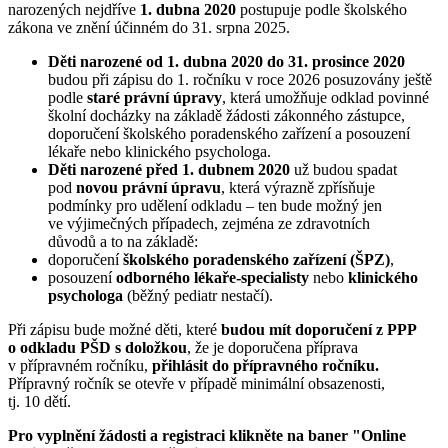
narozených nejdříve
1. dubna 2020
postupuje podle školského
zákona ve znění účinném do 31. srpna 2025.
Děti narozené od 1. dubna 2020 do 31. prosince 2020
budou při zápisu do 1. ročníku v roce 2026 posuzovány ještě
podle
staré právní úpravy
, která umožňuje odklad povinné
školní docházky na základě žádosti zákonného zástupce,
doporučení školského poradenského zařízení a posouzení
lékaře nebo klinického psychologa.
Děti narozené před 1. dubnem 2020
už budou spadat
pod
novou právní úpravu
, která výrazně zpřísňuje
podmínky pro udělení odkladu – ten bude možný jen
ve výjimečných případech, zejména ze zdravotních
důvodů a to na základě:
doporučení
školského poradenského zařízení (ŠPZ)
,
posouzení
odborného lékaře-specialisty
nebo
klinického
psychologa
(běžný pediatr nestačí).
Při zápisu bude možné děti, které
budou mít doporučení z PPP
o odkladu PŠD s doložkou
, že je doporučena příprava
v přípravném ročníku,
přihlásit do přípravného ročníku.
Přípravný ročník se otevře v případě minimální obsazenosti,
tj. 10 dětí.
Pro vyplnění žádosti a registraci klikněte na baner "Online