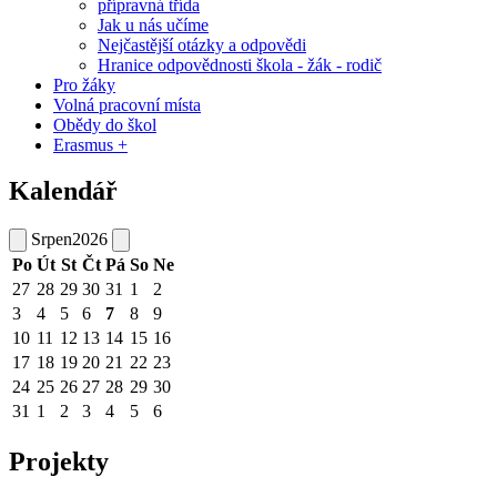
přípravná třída
Jak u nás učíme
Nejčastější otázky a odpovědi
Hranice odpovědnosti škola - žák - rodič
Pro žáky
Volná pracovní místa
Obědy do škol
Erasmus +
Kalendář
Srpen
2026
Po
Út
St
Čt
Pá
So
Ne
27
28
29
30
31
1
2
3
4
5
6
7
8
9
10
11
12
13
14
15
16
17
18
19
20
21
22
23
24
25
26
27
28
29
30
31
1
2
3
4
5
6
Projekty