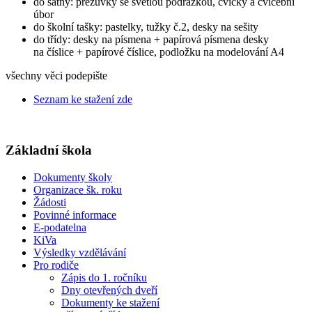
do šatny: přezůvky se světlou podrážkou, cvičky a cvičební
úbor
do školní tašky: pastelky, tužky č.2, desky na sešity
do třídy: desky na písmena + papírová písmena desky
na číslice + papírové číslice, podložku na modelování A4
všechny věci podepište
Seznam ke stažení zde
Základní škola
Dokumenty školy
Organizace šk. roku
Žádosti
Povinné informace
E-podatelna
KiVa
Výsledky vzdělávání
Pro rodiče
Zápis do 1. ročníku
Dny otevřených dveří
Dokumenty ke stažení