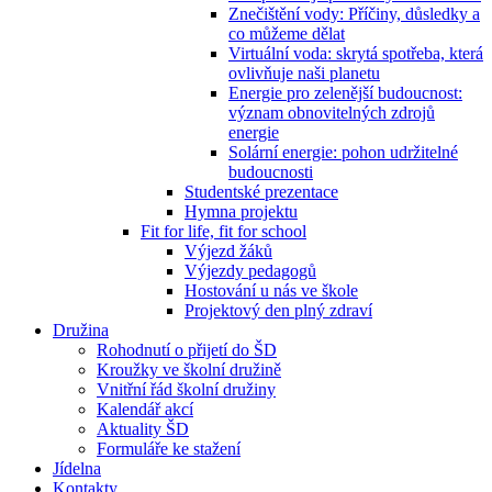
Znečištění vody: Příčiny, důsledky a
co můžeme dělat
Virtuální voda: skrytá spotřeba, která
ovlivňuje naši planetu
Energie pro zelenější budoucnost:
význam obnovitelných zdrojů
energie
Solární energie: pohon udržitelné
budoucnosti
Studentské prezentace
Hymna projektu
Fit for life, fit for school
Výjezd žáků
Výjezdy pedagogů
Hostování u nás ve škole
Projektový den plný zdraví
Družina
Rohodnutí o přijetí do ŠD
Kroužky ve školní družině
Vnitřní řád školní družiny
Kalendář akcí
Aktuality ŠD
Formuláře ke stažení
Jídelna
Kontakty