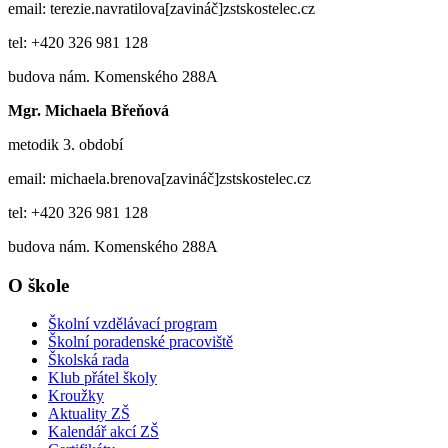
email: terezie.navratilova[zavináč]zstskostelec.cz
tel: +420 326 981 128
budova nám. Komenského 288A
Mgr. Michaela Břeňová
metodik 3. období
email: michaela.brenova[zavináč]zstskostelec.cz
tel: +420 326 981 128
budova nám. Komenského 288A
O škole
Školní vzdělávací program
Školní poradenské pracoviště
Školská rada
Klub přátel školy
Kroužky
Aktuality ZŠ
Kalendář akcí ZŠ