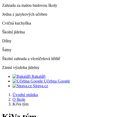
Zahrada za malou budovou školy
Jedna z jazykových učeben
Cvičná kuchyňka
Školní jídelna
Dílny
Šatny
Školní zahrada a víceúčelová hřiště
Zimní výzdoba jídelny
Bakaláři
Učebna Google
Strava.cz
Úvodní stránka
O škole
KiVa tým
KiVa tým