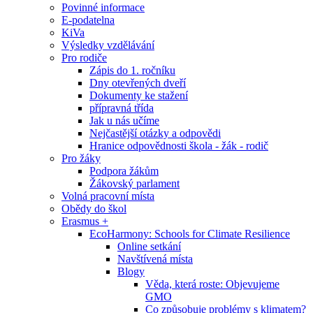
Povinné informace
E-podatelna
KiVa
Výsledky vzdělávání
Pro rodiče
Zápis do 1. ročníku
Dny otevřených dveří
Dokumenty ke stažení
přípravná třída
Jak u nás učíme
Nejčastější otázky a odpovědi
Hranice odpovědnosti škola - žák - rodič
Pro žáky
Podpora žákům
Žákovský parlament
Volná pracovní místa
Obědy do škol
Erasmus +
EcoHarmony: Schools for Climate Resilience
Online setkání
Navštívená místa
Blogy
Věda, která roste: Objevujeme
GMO
Co způsobuje problémy s klimatem?