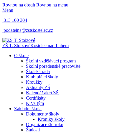
Rovnou na obsah
Rovnou na menu
Menu
313 100 304
podatelna@zstskostelec.cz
ZŠ T. Stolzové
Kostelec nad Labem
O škole
Školní vzdělávací program
Školní poradenské pracoviště
Školská rada
Klub přátel školy
Kroužky
Aktuality ZŠ
Kalendář akcí ZŠ
Certifikáty
KiVa tým
Základní škola
Dokumenty školy
Kroniky školy
Organizace šk. roku
Žádosti