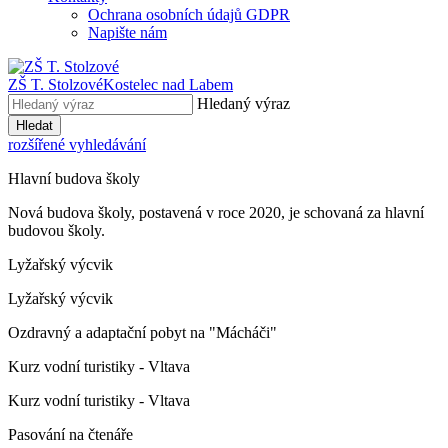
Ochrana osobních údajů GDPR
Napište nám
ZŠ T. Stolzové
Kostelec nad Labem
Hledaný výraz
Hledat
rozšířené vyhledávání
Hlavní budova školy
Nová budova školy, postavená v roce 2020, je schovaná za hlavní
budovou školy.
Lyžařský výcvik
Lyžařský výcvik
Ozdravný a adaptační pobyt na "Mácháči"
Kurz vodní turistiky - Vltava
Kurz vodní turistiky - Vltava
Pasování na čtenáře