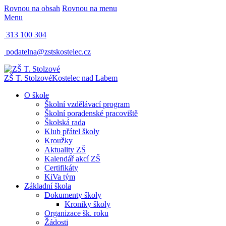
Rovnou na obsah
Rovnou na menu
Menu
313 100 304
podatelna@zstskostelec.cz
ZŠ T. Stolzové
Kostelec nad Labem
O škole
Školní vzdělávací program
Školní poradenské pracoviště
Školská rada
Klub přátel školy
Kroužky
Aktuality ZŠ
Kalendář akcí ZŠ
Certifikáty
KiVa tým
Základní škola
Dokumenty školy
Kroniky školy
Organizace šk. roku
Žádosti