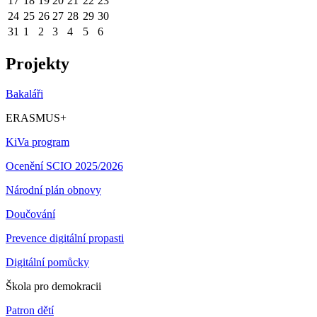
17
18
19
20
21
22
23
24
25
26
27
28
29
30
31
1
2
3
4
5
6
Projekty
Bakaláři
ERASMUS+
KiVa program
Ocenění SCIO 2025/2026
Národní plán obnovy
Doučování
Prevence digitální propasti
Digitální pomůcky
Škola pro demokracii
Patron dětí