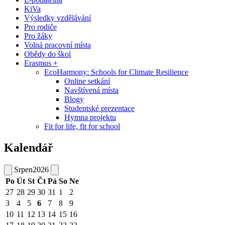
KiVa
Výsledky vzdělávání
Pro rodiče
Pro žáky
Volná pracovní místa
Obědy do škol
Erasmus +
EcoHarmony: Schools for Climate Resilience
Online setkání
Navštívená místa
Blogy
Studentské prezentace
Hymna projektu
Fit for life, fit for school
Kalendář
Srpen
2026
Po
Út
St
Čt
Pá
So
Ne
27
28
29
30
31
1
2
3
4
5
6
7
8
9
10
11
12
13
14
15
16