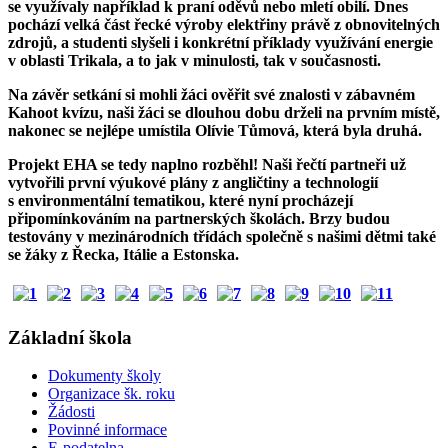
se využívaly například k praní oděvů nebo mletí obilí. Dnes
pochází velká část řecké výroby elektřiny právě z obnovitelných
zdrojů, a studenti slyšeli i konkrétní příklady využívání energie
v oblasti Trikala, a to jak v minulosti, tak v současnosti.
Na závěr setkání si mohli žáci ověřit své znalosti v zábavném
Kahoot kvízu, naši žáci se dlouhou dobu drželi na prvním místě,
nakonec se nejlépe umístila Olívie Tůmová, která byla druhá.
Projekt EHA se tedy naplno rozběhl! Naši řečtí partneři už
vytvořili první výukové plány z angličtiny a technologií
s environmentální tematikou, které nyní procházejí
připomínkováním na partnerských školách. Brzy budou
testovány v mezinárodních třídách společně s našimi dětmi také
se žáky z Řecka, Itálie a Estonska.
Základní škola
Dokumenty školy
Organizace šk. roku
Žádosti
Povinné informace
E-podatelna