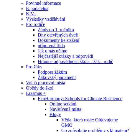
Povinné informace
E-podatelna
KiVa
Výsledky vzdělávání
Pro rodiče
Zápis do 1. ročníku
Dny otevřených dveří
Dokumenty ke stažení
přípravná třída
Jak u nás učíme
Nejčastější otázky a odpovědi
Hranice odpovědnosti škola - žák - rodič
Pro žáky
Podpora žákům
Žákovský parlament
Volná pracovní místa
Obědy do škol
Erasmus +
EcoHarmony: Schools for Climate Resilience
Online setkání
Navštívená místa
Blogy
Věda, která roste: Objevujeme
GMO
Co způsobuje problémy s klimatem?