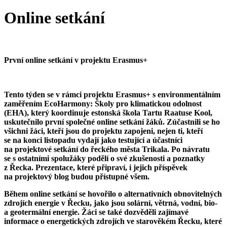
Online setkání
První online setkání v projektu Erasmus+
Tento týden se v rámci projektu Erasmus+ s environmentálním
zaměřením EcoHarmony: Školy pro klimatickou odolnost
(EHA), který koordinuje estonská škola Tartu Raatuse Kool,
uskutečnilo první společné online setkání žáků. Zúčastnili se ho
všichni žáci, kteří jsou do projektu zapojeni, nejen ti, kteří
se na konci listopadu vydají jako testující a účastníci
na projektové setkání do řeckého města Trikala. Po návratu
se s ostatními spolužáky podělí o své zkušenosti a poznatky
z Řecka. Prezentace, které připraví, i jejich příspěvek
na projektový blog budou přístupné všem.
Během online setkání se hovořilo o alternativních obnovitelných
zdrojích energie v Řecku, jako jsou solární, větrná, vodní, bio-
a geotermální energie. Žáci se také dozvěděli zajímavé
informace o energetických zdrojích ve starověkém Řecku, které