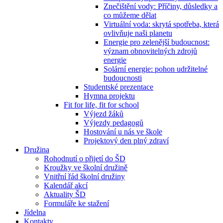
Znečištění vody: Příčiny, důsledky a
co můžeme dělat
Virtuální voda: skrytá spotřeba, která
ovlivňuje naši planetu
Energie pro zelenější budoucnost:
význam obnovitelných zdrojů
energie
Solární energie: pohon udržitelné
budoucnosti
Studentské prezentace
Hymna projektu
Fit for life, fit for school
Výjezd žáků
Výjezdy pedagogů
Hostování u nás ve škole
Projektový den plný zdraví
Družina
Rohodnutí o přijetí do ŠD
Kroužky ve školní družině
Vnitřní řád školní družiny
Kalendář akcí
Aktuality ŠD
Formuláře ke stažení
Jídelna
Kontakty