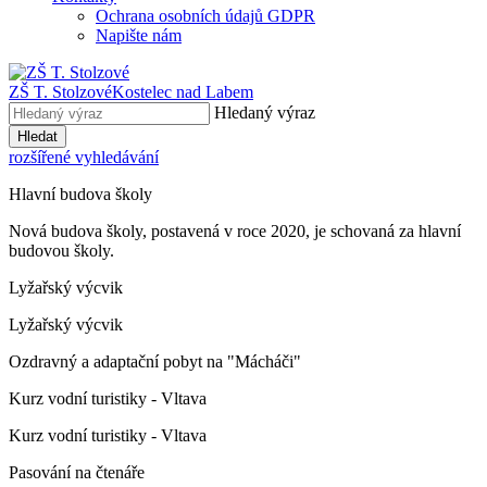
Ochrana osobních údajů GDPR
Napište nám
ZŠ T. Stolzové
Kostelec nad Labem
Hledaný výraz
Hledat
rozšířené vyhledávání
Hlavní budova školy
Nová budova školy, postavená v roce 2020, je schovaná za hlavní
budovou školy.
Lyžařský výcvik
Lyžařský výcvik
Ozdravný a adaptační pobyt na "Mácháči"
Kurz vodní turistiky - Vltava
Kurz vodní turistiky - Vltava
Pasování na čtenáře