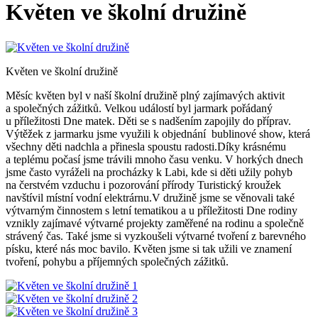
Květen ve školní družině
Květen ve školní družině
Měsíc květen byl v naší školní družině plný zajímavých aktivit
a společných zážitků. Velkou událostí byl jarmark pořádaný
u příležitosti Dne matek. Děti se s nadšením zapojily do příprav.
Výtěžek z jarmarku jsme využili k objednání bublinové show, která
všechny děti nadchla a přinesla spoustu radosti.Díky krásnému
a teplému počasí jsme trávili mnoho času venku. V horkých dnech
jsme často vyráželi na procházky k Labi, kde si děti užily pohyb
na čerstvém vzduchu i pozorování přírody Turistický kroužek
navštívil místní vodní elektrárnu.V družině jsme se věnovali také
výtvarným činnostem s letní tematikou a u příležitosti Dne rodiny
vznikly zajímavé výtvarné projekty zaměřené na rodinu a společně
strávený čas. Také jsme si vyzkoušeli výtvarné tvoření z barevného
písku, které nás moc bavilo. Květen jsme si tak užili ve znamení
tvoření, pohybu a příjemných společných zážitků.