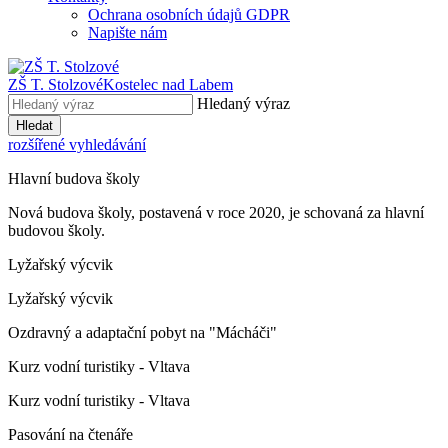
Ochrana osobních údajů GDPR
Napište nám
ZŠ T. Stolzové
Kostelec nad Labem
Hledaný výraz
Hledat
rozšířené vyhledávání
Hlavní budova školy
Nová budova školy, postavená v roce 2020, je schovaná za hlavní
budovou školy.
Lyžařský výcvik
Lyžařský výcvik
Ozdravný a adaptační pobyt na "Mácháči"
Kurz vodní turistiky - Vltava
Kurz vodní turistiky - Vltava
Pasování na čtenáře