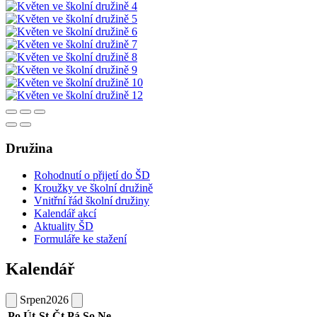
Družina
Rohodnutí o přijetí do ŠD
Kroužky ve školní družině
Vnitřní řád školní družiny
Kalendář akcí
Aktuality ŠD
Formuláře ke stažení
Kalendář
Srpen
2026
Po
Út
St
Čt
Pá
So
Ne