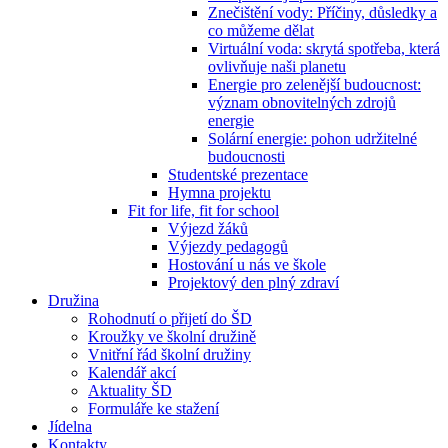
Znečištění vody: Příčiny, důsledky a
co můžeme dělat
Virtuální voda: skrytá spotřeba, která
ovlivňuje naši planetu
Energie pro zelenější budoucnost:
význam obnovitelných zdrojů
energie
Solární energie: pohon udržitelné
budoucnosti
Studentské prezentace
Hymna projektu
Fit for life, fit for school
Výjezd žáků
Výjezdy pedagogů
Hostování u nás ve škole
Projektový den plný zdraví
Družina
Rohodnutí o přijetí do ŠD
Kroužky ve školní družině
Vnitřní řád školní družiny
Kalendář akcí
Aktuality ŠD
Formuláře ke stažení
Jídelna
Kontakty