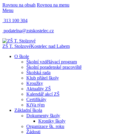
Rovnou na obsah
Rovnou na menu
Menu
313 100 304
podatelna@zstskostelec.cz
ZŠ T. Stolzové
Kostelec nad Labem
O škole
Školní vzdělávací program
Školní poradenské pracoviště
Školská rada
Klub přátel školy
Kroužky
Aktuality ZŠ
Kalendář akcí ZŠ
Certifikáty
KiVa tým
Základní škola
Dokumenty školy
Kroniky školy
Organizace šk. roku
Žádosti