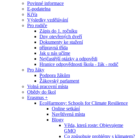
Povinné informace
E-podatelna
KiVa
Výsledky vzdělávání
Pro rodiče
Zápis do 1. ročníku
Dny otevřených dveří
Dokumenty ke stažení
přípravná třída
Jak u nás učíme
Nejčastější otázky a odpovědi
Hranice odpovědnosti škola - žák - rodič
Pro žáky
Podpora žákům
Žákovský parlament
Volná pracovní místa
Obědy do škol
Erasmus +
EcoHarmony: Schools for Climate Resilience
Online setkání
Navštívená místa
Blogy
Věda, která roste: Objevujeme
GMO
Co způsobuje problémy s klimatem?