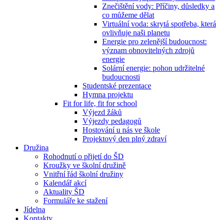
Znečištění vody: Příčiny, důsledky a
co můžeme dělat
Virtuální voda: skrytá spotřeba, která
ovlivňuje naši planetu
Energie pro zelenější budoucnost:
význam obnovitelných zdrojů
energie
Solární energie: pohon udržitelné
budoucnosti
Studentské prezentace
Hymna projektu
Fit for life, fit for school
Výjezd žáků
Výjezdy pedagogů
Hostování u nás ve škole
Projektový den plný zdraví
Družina
Rohodnutí o přijetí do ŠD
Kroužky ve školní družině
Vnitřní řád školní družiny
Kalendář akcí
Aktuality ŠD
Formuláře ke stažení
Jídelna
Kontakty