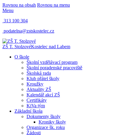
Rovnou na obsah
Rovnou na menu
Menu
313 100 304
podatelna@zstskostelec.cz
ZŠ T. Stolzové
Kostelec nad Labem
O škole
Školní vzdělávací program
Školní poradenské pracoviště
Školská rada
Klub přátel školy
Kroužky
Aktuality ZŠ
Kalendář akcí ZŠ
Certifikáty
KiVa tým
Základní škola
Dokumenty školy
Kroniky školy
Organizace šk. roku
Žádosti