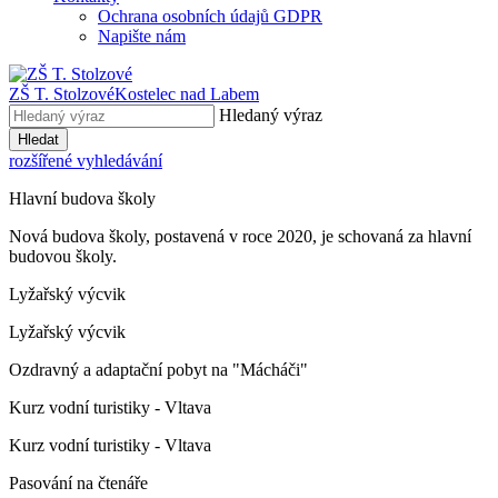
Ochrana osobních údajů GDPR
Napište nám
ZŠ T. Stolzové
Kostelec nad Labem
Hledaný výraz
Hledat
rozšířené vyhledávání
Hlavní budova školy
Nová budova školy, postavená v roce 2020, je schovaná za hlavní
budovou školy.
Lyžařský výcvik
Lyžařský výcvik
Ozdravný a adaptační pobyt na "Mácháči"
Kurz vodní turistiky - Vltava
Kurz vodní turistiky - Vltava
Pasování na čtenáře