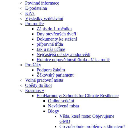
Povinné informace
E-podatelna
KiVa
Výsledky vzdělávání
Pro rodiče
Zápis do 1. ročníku
Dny otevřených dveří
Dokumenty ke stažení
přípravná třída
Jak u nás učíme
Nejčastější otázky a odpovědi
Hranice odpovědnosti škola - žák - rodič
Pro žáky
Podpora žákům
Žákovský parlament
Volná pracovní místa
Obědy do škol
Erasmus +
EcoHarmony: Schools for Climate Resilience
Online setkání
Navštívená místa
Blogy
Věda, která roste: Objevujeme
GMO
Co způsobuje problémy s klimatem?