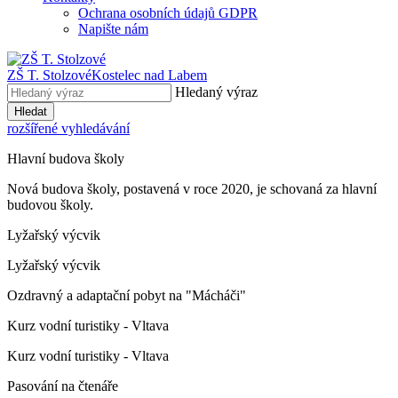
Ochrana osobních údajů GDPR
Napište nám
ZŠ T. Stolzové
Kostelec nad Labem
Hledaný výraz
Hledat
rozšířené vyhledávání
Hlavní budova školy
Nová budova školy, postavená v roce 2020, je schovaná za hlavní
budovou školy.
Lyžařský výcvik
Lyžařský výcvik
Ozdravný a adaptační pobyt na "Mácháči"
Kurz vodní turistiky - Vltava
Kurz vodní turistiky - Vltava
Pasování na čtenáře