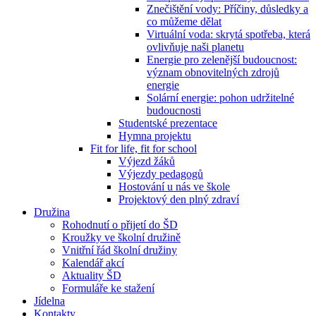
Znečištění vody: Příčiny, důsledky a
co můžeme dělat
Virtuální voda: skrytá spotřeba, která
ovlivňuje naši planetu
Energie pro zelenější budoucnost:
význam obnovitelných zdrojů
energie
Solární energie: pohon udržitelné
budoucnosti
Studentské prezentace
Hymna projektu
Fit for life, fit for school
Výjezd žáků
Výjezdy pedagogů
Hostování u nás ve škole
Projektový den plný zdraví
Družina
Rohodnutí o přijetí do ŠD
Kroužky ve školní družině
Vnitřní řád školní družiny
Kalendář akcí
Aktuality ŠD
Formuláře ke stažení
Jídelna
Kontakty