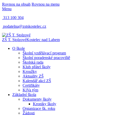
Rovnou na obsah
Rovnou na menu
Menu
313 100 304
podatelna@zstskostelec.cz
ZŠ T. Stolzové
Kostelec nad Labem
O škole
Školní vzdělávací program
Školní poradenské pracoviště
Školská rada
Klub přátel školy
Kroužky
Aktuality ZŠ
Kalendář akcí ZŠ
Certifikáty
KiVa tým
Základní škola
Dokumenty školy
Kroniky školy
Organizace šk. roku
Žádosti