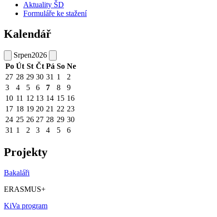
Aktuality ŠD
Formuláře ke stažení
Kalendář
Srpen
2026
Po
Út
St
Čt
Pá
So
Ne
27
28
29
30
31
1
2
3
4
5
6
7
8
9
10
11
12
13
14
15
16
17
18
19
20
21
22
23
24
25
26
27
28
29
30
31
1
2
3
4
5
6
Projekty
Bakaláři
ERASMUS+
KiVa program