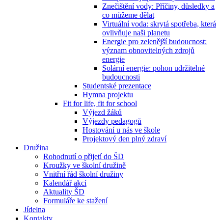
Znečištění vody: Příčiny, důsledky a
co můžeme dělat
Virtuální voda: skrytá spotřeba, která
ovlivňuje naši planetu
Energie pro zelenější budoucnost:
význam obnovitelných zdrojů
energie
Solární energie: pohon udržitelné
budoucnosti
Studentské prezentace
Hymna projektu
Fit for life, fit for school
Výjezd žáků
Výjezdy pedagogů
Hostování u nás ve škole
Projektový den plný zdraví
Družina
Rohodnutí o přijetí do ŠD
Kroužky ve školní družině
Vnitřní řád školní družiny
Kalendář akcí
Aktuality ŠD
Formuláře ke stažení
Jídelna
Kontakty