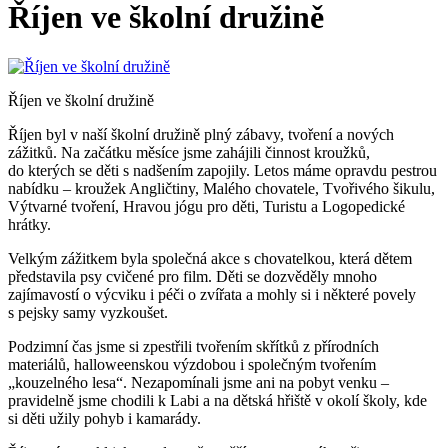
Říjen ve školní družině
Říjen ve školní družině
Říjen byl v naší školní družině plný zábavy, tvoření a nových
zážitků. Na začátku měsíce jsme zahájili činnost kroužků,
do kterých se děti s nadšením zapojily. Letos máme opravdu pestrou
nabídku – kroužek Angličtiny, Malého chovatele, Tvořivého šikulu,
Výtvarné tvoření, Hravou jógu pro děti, Turistu a Logopedické
hrátky.
Velkým zážitkem byla společná akce s chovatelkou, která dětem
představila psy cvičené pro film. Děti se dozvěděly mnoho
zajímavostí o výcviku i péči o zvířata a mohly si i některé povely
s pejsky samy vyzkoušet.
Podzimní čas jsme si zpestřili tvořením skřítků z přírodních
materiálů, halloweenskou výzdobou i společným tvořením
„kouzelného lesa“. Nezapomínali jsme ani na pobyt venku –
pravidelně jsme chodili k Labi a na dětská hřiště v okolí školy, kde
si děti užily pohyb i kamarády.