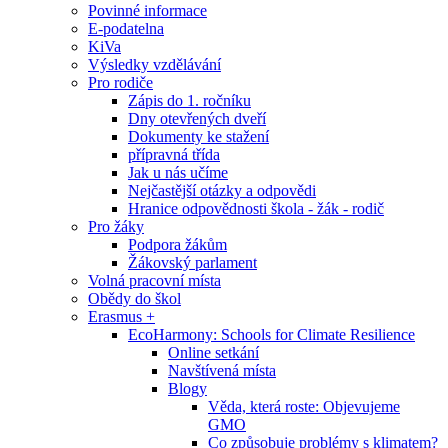
Povinné informace
E-podatelna
KiVa
Výsledky vzdělávání
Pro rodiče
Zápis do 1. ročníku
Dny otevřených dveří
Dokumenty ke stažení
přípravná třída
Jak u nás učíme
Nejčastější otázky a odpovědi
Hranice odpovědnosti škola - žák - rodič
Pro žáky
Podpora žákům
Žákovský parlament
Volná pracovní místa
Obědy do škol
Erasmus +
EcoHarmony: Schools for Climate Resilience
Online setkání
Navštívená místa
Blogy
Věda, která roste: Objevujeme
GMO
Co způsobuje problémy s klimatem?