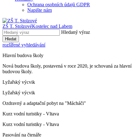
Ochrana osobních údajů GDPR
Napište nám
ZŠ T. Stolzové
Kostelec nad Labem
Hledaný výraz
Hledat
rozšířené vyhledávání
Hlavní budova školy
Nová budova školy, postavená v roce 2020, je schovaná za hlavní
budovou školy.
Lyžařský výcvik
Lyžařský výcvik
Ozdravný a adaptační pobyt na "Mácháči"
Kurz vodní turistiky - Vltava
Kurz vodní turistiky - Vltava
Pasování na čtenáře