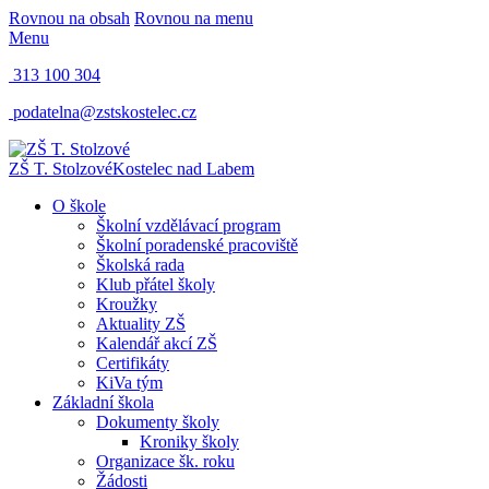
Rovnou na obsah
Rovnou na menu
Menu
313 100 304
podatelna@zstskostelec.cz
ZŠ T. Stolzové
Kostelec nad Labem
O škole
Školní vzdělávací program
Školní poradenské pracoviště
Školská rada
Klub přátel školy
Kroužky
Aktuality ZŠ
Kalendář akcí ZŠ
Certifikáty
KiVa tým
Základní škola
Dokumenty školy
Kroniky školy
Organizace šk. roku
Žádosti