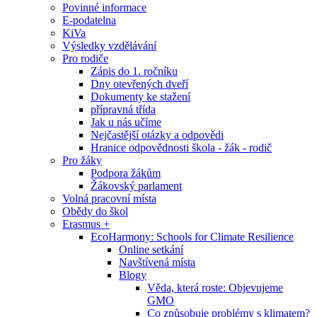
Povinné informace
E-podatelna
KiVa
Výsledky vzdělávání
Pro rodiče
Zápis do 1. ročníku
Dny otevřených dveří
Dokumenty ke stažení
přípravná třída
Jak u nás učíme
Nejčastější otázky a odpovědi
Hranice odpovědnosti škola - žák - rodič
Pro žáky
Podpora žákům
Žákovský parlament
Volná pracovní místa
Obědy do škol
Erasmus +
EcoHarmony: Schools for Climate Resilience
Online setkání
Navštívená místa
Blogy
Věda, která roste: Objevujeme
GMO
Co způsobuje problémy s klimatem?