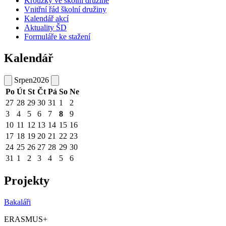
Kroužky ve školní družině
Vnitřní řád školní družiny
Kalendář akcí
Aktuality ŠD
Formuláře ke stažení
Kalendář
Srpen
2026
Po
Út
St
Čt
Pá
So
Ne
27
28
29
30
31
1
2
3
4
5
6
7
8
9
10
11
12
13
14
15
16
17
18
19
20
21
22
23
24
25
26
27
28
29
30
31
1
2
3
4
5
6
Projekty
Bakaláři
ERASMUS+