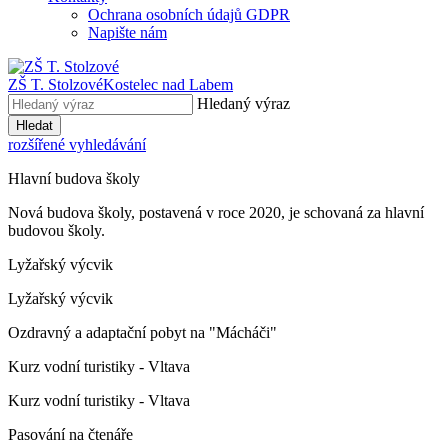
Ochrana osobních údajů GDPR
Napište nám
ZŠ T. Stolzové
Kostelec nad Labem
Hledaný výraz
Hledat
rozšířené vyhledávání
Hlavní budova školy
Nová budova školy, postavená v roce 2020, je schovaná za hlavní
budovou školy.
Lyžařský výcvik
Lyžařský výcvik
Ozdravný a adaptační pobyt na "Mácháči"
Kurz vodní turistiky - Vltava
Kurz vodní turistiky - Vltava
Pasování na čtenáře