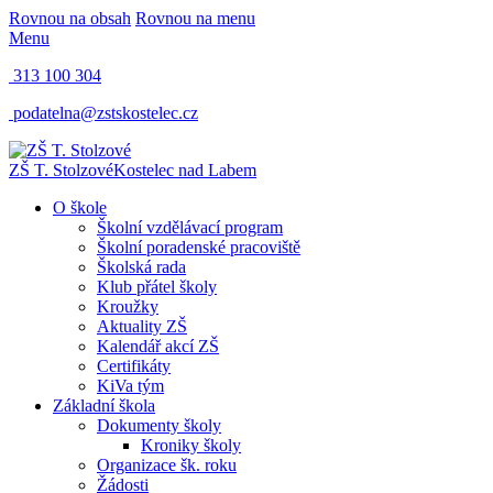
Rovnou na obsah
Rovnou na menu
Menu
313 100 304
podatelna@zstskostelec.cz
ZŠ T. Stolzové
Kostelec nad Labem
O škole
Školní vzdělávací program
Školní poradenské pracoviště
Školská rada
Klub přátel školy
Kroužky
Aktuality ZŠ
Kalendář akcí ZŠ
Certifikáty
KiVa tým
Základní škola
Dokumenty školy
Kroniky školy
Organizace šk. roku
Žádosti