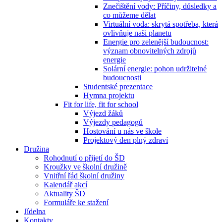
Znečištění vody: Příčiny, důsledky a
co můžeme dělat
Virtuální voda: skrytá spotřeba, která
ovlivňuje naši planetu
Energie pro zelenější budoucnost:
význam obnovitelných zdrojů
energie
Solární energie: pohon udržitelné
budoucnosti
Studentské prezentace
Hymna projektu
Fit for life, fit for school
Výjezd žáků
Výjezdy pedagogů
Hostování u nás ve škole
Projektový den plný zdraví
Družina
Rohodnutí o přijetí do ŠD
Kroužky ve školní družině
Vnitřní řád školní družiny
Kalendář akcí
Aktuality ŠD
Formuláře ke stažení
Jídelna
Kontakty