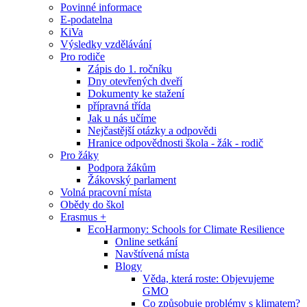
Povinné informace
E-podatelna
KiVa
Výsledky vzdělávání
Pro rodiče
Zápis do 1. ročníku
Dny otevřených dveří
Dokumenty ke stažení
přípravná třída
Jak u nás učíme
Nejčastější otázky a odpovědi
Hranice odpovědnosti škola - žák - rodič
Pro žáky
Podpora žákům
Žákovský parlament
Volná pracovní místa
Obědy do škol
Erasmus +
EcoHarmony: Schools for Climate Resilience
Online setkání
Navštívená místa
Blogy
Věda, která roste: Objevujeme
GMO
Co způsobuje problémy s klimatem?