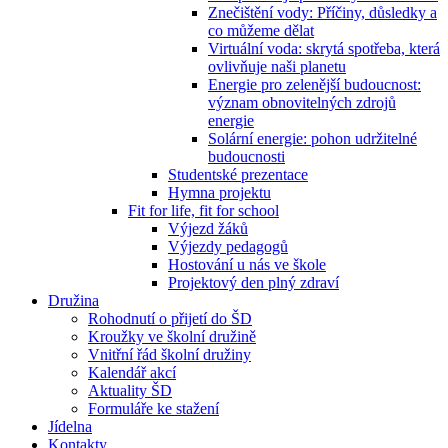
Znečištění vody: Příčiny, důsledky a
co můžeme dělat
Virtuální voda: skrytá spotřeba, která
ovlivňuje naši planetu
Energie pro zelenější budoucnost:
význam obnovitelných zdrojů
energie
Solární energie: pohon udržitelné
budoucnosti
Studentské prezentace
Hymna projektu
Fit for life, fit for school
Výjezd žáků
Výjezdy pedagogů
Hostování u nás ve škole
Projektový den plný zdraví
Družina
Rohodnutí o přijetí do ŠD
Kroužky ve školní družině
Vnitřní řád školní družiny
Kalendář akcí
Aktuality ŠD
Formuláře ke stažení
Jídelna
Kontakty