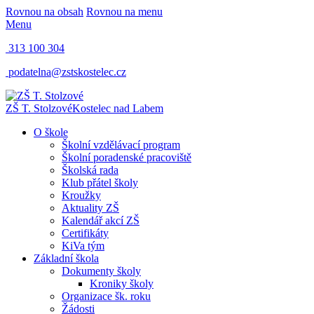
Rovnou na obsah
Rovnou na menu
Menu
313 100 304
podatelna@zstskostelec.cz
ZŠ T. Stolzové
Kostelec nad Labem
O škole
Školní vzdělávací program
Školní poradenské pracoviště
Školská rada
Klub přátel školy
Kroužky
Aktuality ZŠ
Kalendář akcí ZŠ
Certifikáty
KiVa tým
Základní škola
Dokumenty školy
Kroniky školy
Organizace šk. roku
Žádosti