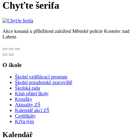
Chyťte šerifa
Akce konaná u příležitosti založení Městské policie Kostelec nad
Labem
O škole
Školní vzdělávací program
Školní poradenské pracoviště
Školská rada
Klub přátel školy
Kroužky
Aktuality ZŠ
Kalendář akcí ZŠ
Certifikáty
KiVa tým
Kalendář