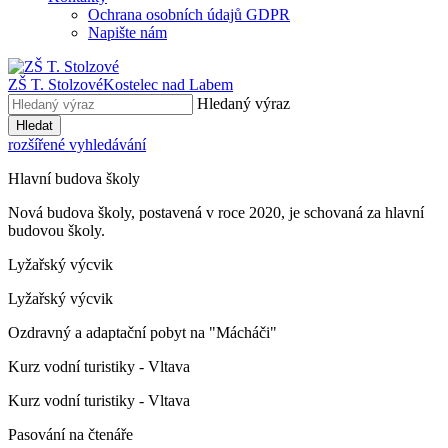
Ochrana osobních údajů GDPR
Napište nám
ZŠ T. Stolzové
Kostelec nad Labem
Hledaný výraz
Hledat
rozšířené vyhledávání
Hlavní budova školy
Nová budova školy, postavená v roce 2020, je schovaná za hlavní
budovou školy.
Lyžařský výcvik
Lyžařský výcvik
Ozdravný a adaptační pobyt na "Mácháči"
Kurz vodní turistiky - Vltava
Kurz vodní turistiky - Vltava
Pasování na čtenáře