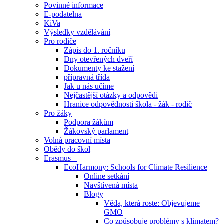
Povinné informace
E-podatelna
KiVa
Výsledky vzdělávání
Pro rodiče
Zápis do 1. ročníku
Dny otevřených dveří
Dokumenty ke stažení
přípravná třída
Jak u nás učíme
Nejčastější otázky a odpovědi
Hranice odpovědnosti škola - žák - rodič
Pro žáky
Podpora žákům
Žákovský parlament
Volná pracovní místa
Obědy do škol
Erasmus +
EcoHarmony: Schools for Climate Resilience
Online setkání
Navštívená místa
Blogy
Věda, která roste: Objevujeme
GMO
Co způsobuje problémy s klimatem?