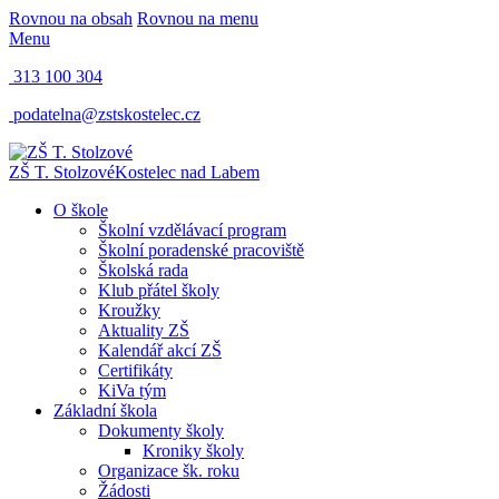
Rovnou na obsah
Rovnou na menu
Menu
313 100 304
podatelna@zstskostelec.cz
ZŠ T. Stolzové
Kostelec nad Labem
O škole
Školní vzdělávací program
Školní poradenské pracoviště
Školská rada
Klub přátel školy
Kroužky
Aktuality ZŠ
Kalendář akcí ZŠ
Certifikáty
KiVa tým
Základní škola
Dokumenty školy
Kroniky školy
Organizace šk. roku
Žádosti