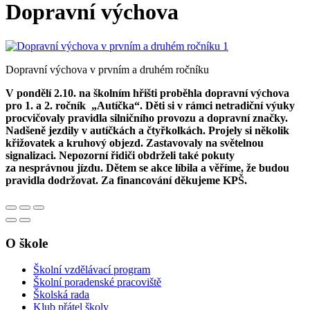
Dopravní výchova
Dopravní výchova v prvním a druhém ročníku
V pondělí 2.10. na školním hřišti proběhla dopravní výchova
pro 1. a 2. ročník „Autíčka“. Děti si v rámci netradiční výuky
procvičovaly pravidla silničního provozu a dopravní značky.
Nadšeně jezdily v autíčkách a čtyřkolkách. Projely si několik
křižovatek a kruhový objezd. Zastavovaly na světelnou
signalizaci. Nepozorní řidiči obdrželi také pokuty
za nesprávnou jízdu. Dětem se akce líbila a věříme, že budou
pravidla dodržovat. Za financování děkujeme KPŠ.
O škole
Školní vzdělávací program
Školní poradenské pracoviště
Školská rada
Klub přátel školy