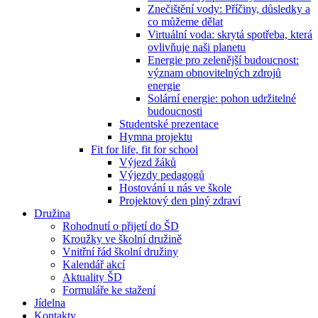
Znečištění vody: Příčiny, důsledky a
co můžeme dělat
Virtuální voda: skrytá spotřeba, která
ovlivňuje naši planetu
Energie pro zelenější budoucnost:
význam obnovitelných zdrojů
energie
Solární energie: pohon udržitelné
budoucnosti
Studentské prezentace
Hymna projektu
Fit for life, fit for school
Výjezd žáků
Výjezdy pedagogů
Hostování u nás ve škole
Projektový den plný zdraví
Družina
Rohodnutí o přijetí do ŠD
Kroužky ve školní družině
Vnitřní řád školní družiny
Kalendář akcí
Aktuality ŠD
Formuláře ke stažení
Jídelna
Kontakty