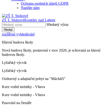
Ochrana osobních údajů GDPR
Napište nám
ZŠ T. Stolzové
Kostelec nad Labem
Hledaný výraz
Hledat
rozšířené vyhledávání
Hlavní budova školy
Nová budova školy, postavená v roce 2020, je schovaná za hlavní
budovou školy.
Lyžařský výcvik
Lyžařský výcvik
Ozdravný a adaptační pobyt na "Mácháči"
Kurz vodní turistiky - Vltava
Kurz vodní turistiky - Vltava
Pasování na čtenáře