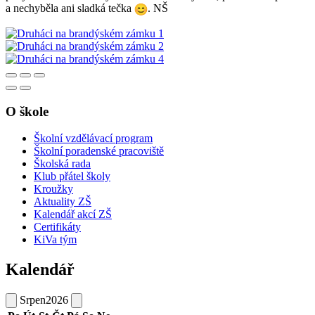
a nechyběla ani sladká tečka
. NŠ
O škole
Školní vzdělávací program
Školní poradenské pracoviště
Školská rada
Klub přátel školy
Kroužky
Aktuality ZŠ
Kalendář akcí ZŠ
Certifikáty
KiVa tým
Kalendář
Srpen
2026