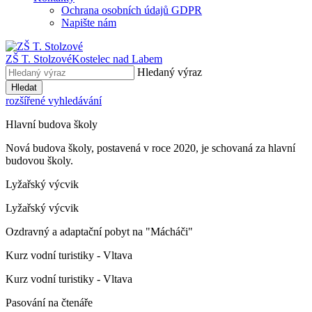
Ochrana osobních údajů GDPR
Napište nám
ZŠ T. Stolzové
Kostelec nad Labem
Hledaný výraz
Hledat
rozšířené vyhledávání
Hlavní budova školy
Nová budova školy, postavená v roce 2020, je schovaná za hlavní
budovou školy.
Lyžařský výcvik
Lyžařský výcvik
Ozdravný a adaptační pobyt na "Mácháči"
Kurz vodní turistiky - Vltava
Kurz vodní turistiky - Vltava
Pasování na čtenáře