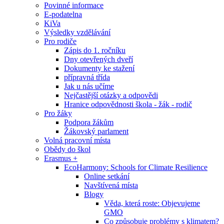
Povinné informace
E-podatelna
KiVa
Výsledky vzdělávání
Pro rodiče
Zápis do 1. ročníku
Dny otevřených dveří
Dokumenty ke stažení
přípravná třída
Jak u nás učíme
Nejčastější otázky a odpovědi
Hranice odpovědnosti škola - žák - rodič
Pro žáky
Podpora žákům
Žákovský parlament
Volná pracovní místa
Obědy do škol
Erasmus +
EcoHarmony: Schools for Climate Resilience
Online setkání
Navštívená místa
Blogy
Věda, která roste: Objevujeme
GMO
Co způsobuje problémy s klimatem?