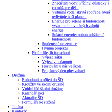
Znečištění vody: Příčiny, důsledky a
co můžeme dělat
Virtuální voda: skrytá spotřeba, která
ovlivňuje naši planetu
Energie pro zelenější budoucnost:
význam obnovitelných zdrojů
energie
Solární energie: pohon udržitelné
budoucnosti
Studentské prezentace
Hymna projektu
Fit for life, fit for school
Výjezd žáků
Výjezdy pedagogů
Hostování u nás ve škole
Projektový den plný zdraví
Družina
Rohodnutí o přijetí do ŠD
Kroužky ve školní družině
Vnitřní řád školní družiny
Kalendář akcí
Aktuality ŠD
Formuláře ke stažení
Jídelna
Kontakty