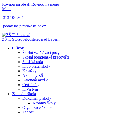
Rovnou na obsah
Rovnou na menu
Menu
313 100 304
podatelna@zstskostelec.cz
ZŠ T. Stolzové
Kostelec nad Labem
O škole
Školní vzdělávací program
Školní poradenské pracoviště
Školská rada
Klub přátel školy
Kroužky
Aktuality ZŠ
Kalendář akcí ZŠ
Certifikáty
KiVa tým
Základní škola
Dokumenty školy
Kroniky školy
Organizace šk. roku
Žádosti