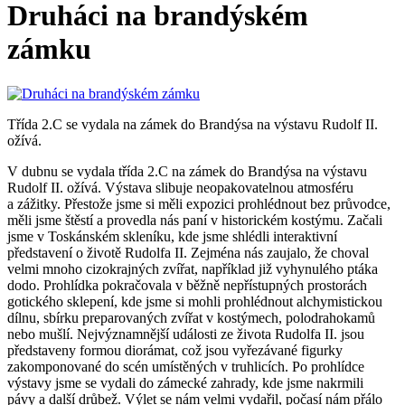
Druháci na brandýském
zámku
Třída 2.C se vydala na zámek do Brandýsa na výstavu Rudolf II.
ožívá.
V dubnu se vydala třída 2.C na zámek do Brandýsa na výstavu
Rudolf II. ožívá. Výstava slibuje neopakovatelnou atmosféru
a zážitky. Přestože jsme si měli expozici prohlédnout bez průvodce,
měli jsme štěstí a provedla nás paní v historickém kostýmu. Začali
jsme v Toskánském skleníku, kde jsme shlédli interaktivní
představení o životě Rudolfa II. Zejména nás zaujalo, že choval
velmi mnoho cizokrajných zvířat, například již vyhynulého ptáka
dodo. Prohlídka pokračovala v běžně nepřístupných prostorách
gotického sklepení, kde jsme si mohli prohlédnout alchymistickou
dílnu, sbírku preparovaných zvířat v kostýmech, polodrahokamů
nebo mušlí. Nejvýznamnější události ze života Rudolfa II. jsou
představeny formou diorámat, což jsou vyřezávané figurky
zakomponované do scén umístěných v truhlicích. Po prohlídce
výstavy jsme se vydali do zámecké zahrady, kde jsme nakrmili
pávy a další drůbež. Výlet se nám velmi vydařil, počasí nám přálo