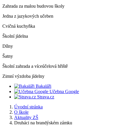
Zahrada za malou budovou školy
Jedna z jazykových učeben
Cvičná kuchyňka
Školní jídelna
Dílny
Šatny
Školní zahrada a víceúčelová hřiště
Zimní výzdoba jídelny
Bakaláři
Učebna Google
Strava.cz
Úvodní stránka
O škole
Aktuality ZŠ
Druháci na brandýském zámku