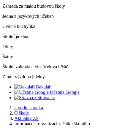
Zahrada za malou budovou školy
Jedna z jazykových učeben
Cvičná kuchyňka
Školní jídelna
Dílny
Šatny
Školní zahrada a víceúčelová hřiště
Zimní výzdoba jídelny
Bakaláři
Učebna Google
Strava.cz
Úvodní stránka
O škole
Aktuality ZŠ
Informace k organizaci začátku školního...