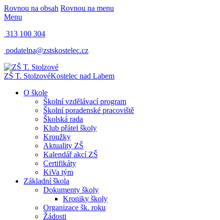
Rovnou na obsah
Rovnou na menu
Menu
313 100 304
podatelna@zstskostelec.cz
ZŠ T. Stolzové
Kostelec nad Labem
O škole
Školní vzdělávací program
Školní poradenské pracoviště
Školská rada
Klub přátel školy
Kroužky
Aktuality ZŠ
Kalendář akcí ZŠ
Certifikáty
KiVa tým
Základní škola
Dokumenty školy
Kroniky školy
Organizace šk. roku
Žádosti