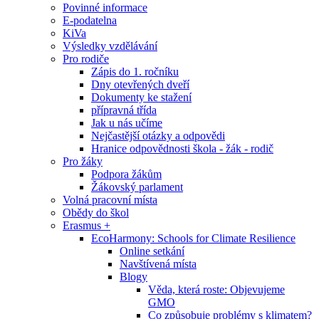
Povinné informace
E-podatelna
KiVa
Výsledky vzdělávání
Pro rodiče
Zápis do 1. ročníku
Dny otevřených dveří
Dokumenty ke stažení
přípravná třída
Jak u nás učíme
Nejčastější otázky a odpovědi
Hranice odpovědnosti škola - žák - rodič
Pro žáky
Podpora žákům
Žákovský parlament
Volná pracovní místa
Obědy do škol
Erasmus +
EcoHarmony: Schools for Climate Resilience
Online setkání
Navštívená místa
Blogy
Věda, která roste: Objevujeme
GMO
Co způsobuje problémy s klimatem?