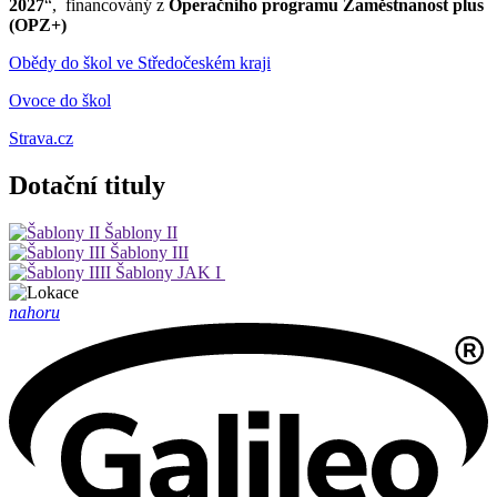
2027
“, financováný z
Operačního programu Zaměstnanost plus
(OPZ+)
Obědy do škol ve Středočeském kraji
Ovoce do škol
Strava.cz
Dotační tituly
Šablony II
Šablony III
Šablony JAK I
nahoru