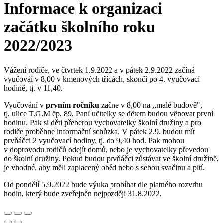
Informace k organizaci
začátku školního roku
2022/2023
Vážení rodiče, ve čtvrtek 1.9.2022 a v pátek 2.9.2022 začíná
vyučováí v 8,00 v kmenových třídách, skončí po 4. vyučovací
hodině, tj. v 11,40.
Vyučování v
prvním ročníku
začne v 8,00 na ,,malé budově",
tj. ulice T.G.M čp. 89. Paní učitelky se dětem budou věnovat první
hodinu. Pak si děti přeberou vychovatelky školní družiny a pro
rodiče proběhne informační schůzka. V pátek 2.9. budou mít
prvňáčci 2 vyučovací hodiny, tj. do 9,40 hod. Pak mohou
v doprovodu rodičů odejít domů, nebo je vychovatelky převedou
do školní družiny. Pokud budou prvňáčci zůstávat ve školní družině,
je vhodné, aby měli zaplacený oběd nebo s sebou svačinu a pití.
Od pondělí 5.9.2022 bude výuka probíhat dle platného rozvrhu
hodin​, který bude zveřejněn nejpozději 31.8.2022.