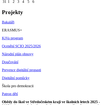
31
1
2
3
4
5
6
Projekty
Bakaláři
ERASMUS+
KiVa program
Ocenění SCIO 2025/2026
Národní plán obnovy
Doučování
Prevence digitální propasti
Digitální pomůcky
Škola pro demokracii
Patron dětí
Obědy do škol ve Středočeském kraji ve školních letech 2025 -