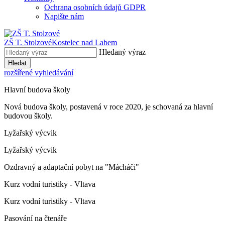
Ochrana osobních údajů GDPR
Napište nám
ZŠ T. Stolzové
Kostelec nad Labem
Hledaný výraz
Hledat
rozšířené vyhledávání
Hlavní budova školy
Nová budova školy, postavená v roce 2020, je schovaná za hlavní
budovou školy.
Lyžařský výcvik
Lyžařský výcvik
Ozdravný a adaptační pobyt na "Mácháči"
Kurz vodní turistiky - Vltava
Kurz vodní turistiky - Vltava
Pasování na čtenáře