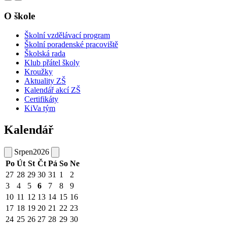
O škole
Školní vzdělávací program
Školní poradenské pracoviště
Školská rada
Klub přátel školy
Kroužky
Aktuality ZŠ
Kalendář akcí ZŠ
Certifikáty
KiVa tým
Kalendář
Srpen
2026
Po
Út
St
Čt
Pá
So
Ne
27
28
29
30
31
1
2
3
4
5
6
7
8
9
10
11
12
13
14
15
16
17
18
19
20
21
22
23
24
25
26
27
28
29
30