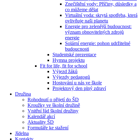
Znečištění vody: Příčiny, důsledky a
co můžeme dělat
Virtuální voda: skrytá spotřeba, která
ovlivňuje naši planetu
Energie pro zelenější budoucnost:
význam obnovitelných zdrojů
energie
Solární energie: pohon udržitelné
budoucnosti
Studentské prezentace
Hymna projektu
Fit for life, fit for school
Výjezd žáků
Výjezdy pedagogů
Hostování u nás ve škole
Projektový den plný zdraví
Družina
Rohodnutí o přijetí do ŠD
Kroužky ve školní družině
Vnitřní řád školní družiny
Kalendář akcí
Aktuality ŠD
Formuláře ke stažení
Jídelna
Kontakty