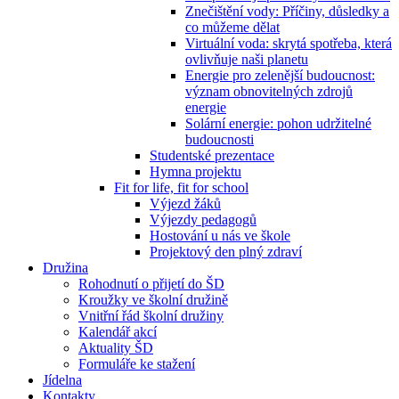
Znečištění vody: Příčiny, důsledky a
co můžeme dělat
Virtuální voda: skrytá spotřeba, která
ovlivňuje naši planetu
Energie pro zelenější budoucnost:
význam obnovitelných zdrojů
energie
Solární energie: pohon udržitelné
budoucnosti
Studentské prezentace
Hymna projektu
Fit for life, fit for school
Výjezd žáků
Výjezdy pedagogů
Hostování u nás ve škole
Projektový den plný zdraví
Družina
Rohodnutí o přijetí do ŠD
Kroužky ve školní družině
Vnitřní řád školní družiny
Kalendář akcí
Aktuality ŠD
Formuláře ke stažení
Jídelna
Kontakty