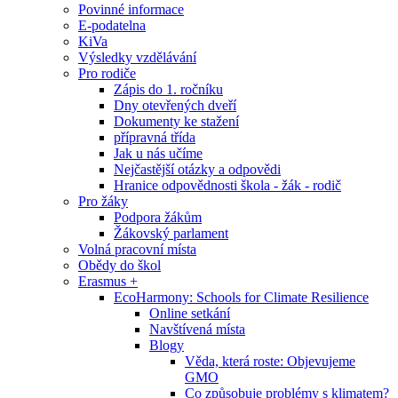
Povinné informace
E-podatelna
KiVa
Výsledky vzdělávání
Pro rodiče
Zápis do 1. ročníku
Dny otevřených dveří
Dokumenty ke stažení
přípravná třída
Jak u nás učíme
Nejčastější otázky a odpovědi
Hranice odpovědnosti škola - žák - rodič
Pro žáky
Podpora žákům
Žákovský parlament
Volná pracovní místa
Obědy do škol
Erasmus +
EcoHarmony: Schools for Climate Resilience
Online setkání
Navštívená místa
Blogy
Věda, která roste: Objevujeme
GMO
Co způsobuje problémy s klimatem?