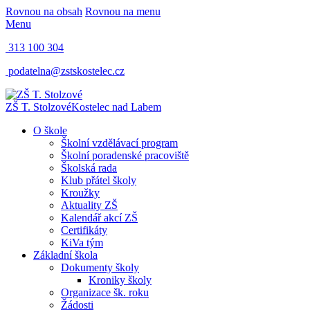
Rovnou na obsah
Rovnou na menu
Menu
313 100 304
podatelna@zstskostelec.cz
ZŠ T. Stolzové
Kostelec nad Labem
O škole
Školní vzdělávací program
Školní poradenské pracoviště
Školská rada
Klub přátel školy
Kroužky
Aktuality ZŠ
Kalendář akcí ZŠ
Certifikáty
KiVa tým
Základní škola
Dokumenty školy
Kroniky školy
Organizace šk. roku
Žádosti