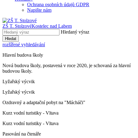
Ochrana osobních údajů GDPR
Napište nám
ZŠ T. Stolzové
Kostelec nad Labem
Hledaný výraz
Hledat
rozšířené vyhledávání
Hlavní budova školy
Nová budova školy, postavená v roce 2020, je schovaná za hlavní
budovou školy.
Lyžařský výcvik
Lyžařský výcvik
Ozdravný a adaptační pobyt na "Mácháči"
Kurz vodní turistiky - Vltava
Kurz vodní turistiky - Vltava
Pasování na čtenáře