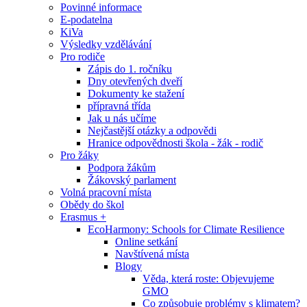
Povinné informace
E-podatelna
KiVa
Výsledky vzdělávání
Pro rodiče
Zápis do 1. ročníku
Dny otevřených dveří
Dokumenty ke stažení
přípravná třída
Jak u nás učíme
Nejčastější otázky a odpovědi
Hranice odpovědnosti škola - žák - rodič
Pro žáky
Podpora žákům
Žákovský parlament
Volná pracovní místa
Obědy do škol
Erasmus +
EcoHarmony: Schools for Climate Resilience
Online setkání
Navštívená místa
Blogy
Věda, která roste: Objevujeme
GMO
Co způsobuje problémy s klimatem?