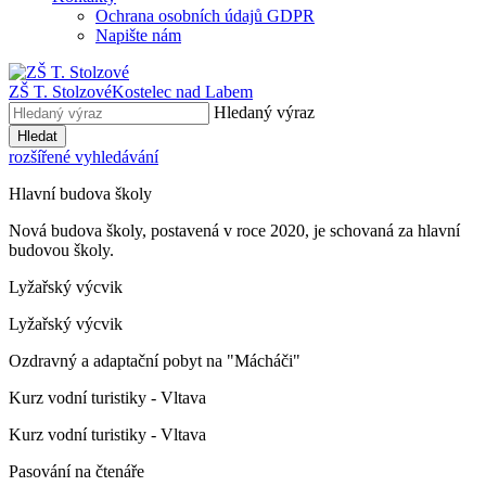
Ochrana osobních údajů GDPR
Napište nám
ZŠ T. Stolzové
Kostelec nad Labem
Hledaný výraz
Hledat
rozšířené vyhledávání
Hlavní budova školy
Nová budova školy, postavená v roce 2020, je schovaná za hlavní
budovou školy.
Lyžařský výcvik
Lyžařský výcvik
Ozdravný a adaptační pobyt na "Mácháči"
Kurz vodní turistiky - Vltava
Kurz vodní turistiky - Vltava
Pasování na čtenáře