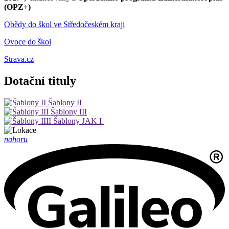
(OPZ+)
Obědy do škol ve Středočeském kraji
Ovoce do škol
Strava.cz
Dotační tituly
Šablony II
Šablony III
Šablony JAK I
nahoru