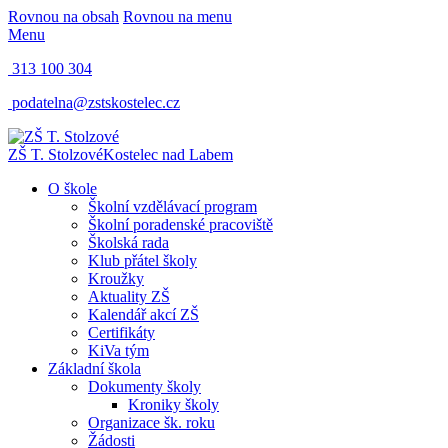
Rovnou na obsah
Rovnou na menu
Menu
313 100 304
podatelna@zstskostelec.cz
ZŠ T. Stolzové
Kostelec nad Labem
O škole
Školní vzdělávací program
Školní poradenské pracoviště
Školská rada
Klub přátel školy
Kroužky
Aktuality ZŠ
Kalendář akcí ZŠ
Certifikáty
KiVa tým
Základní škola
Dokumenty školy
Kroniky školy
Organizace šk. roku
Žádosti