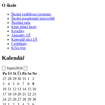
O škole
Školní vzdělávací program
Školní poradenské pracoviště
Školská rada
Klub přátel školy
Kroužky
Aktuality ZŠ
Kalendář akcí ZŠ
Certifikáty
KiVa tým
Kalendář
Srpen
2026
Po
Út
St
Čt
Pá
So
Ne
27
28
29
30
31
1
2
3
4
5
6
7
8
9
10
11
12
13
14
15
16
17
18
19
20
21
22
23
24
25
26
27
28
29
30
31
1
2
3
4
5
6