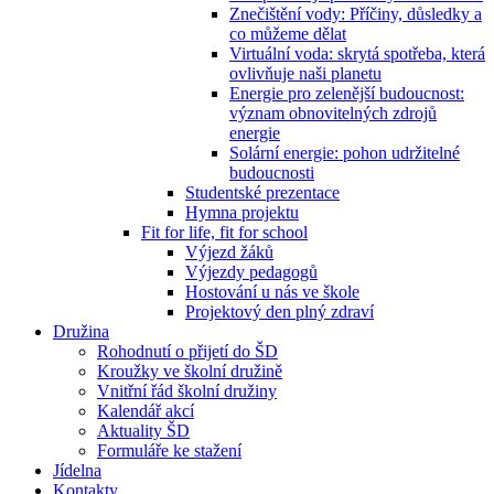
Znečištění vody: Příčiny, důsledky a
co můžeme dělat
Virtuální voda: skrytá spotřeba, která
ovlivňuje naši planetu
Energie pro zelenější budoucnost:
význam obnovitelných zdrojů
energie
Solární energie: pohon udržitelné
budoucnosti
Studentské prezentace
Hymna projektu
Fit for life, fit for school
Výjezd žáků
Výjezdy pedagogů
Hostování u nás ve škole
Projektový den plný zdraví
Družina
Rohodnutí o přijetí do ŠD
Kroužky ve školní družině
Vnitřní řád školní družiny
Kalendář akcí
Aktuality ŠD
Formuláře ke stažení
Jídelna
Kontakty