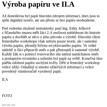
Výroba papíru ve II.A
Až donedávna byl papír hlavním zdrojem informaci, dnes jsou to
spíše digitální nosiče, ale ani přesto se bez papíru neobejdeme.
Pod vedením zkušené instruktorky paní Ing. Edity Ježkové
z říčanského muzea měli žáci 2.A možnost nahlédnout do historie
papíru a dovědět se něco o jeho původu a výrobě. Hlavním cílem
řemeslného workshopu však nebyla pouze teorie, ale i samotná
výroba papíru, přesněji řečeno recyklovaného papíru. Ve velké
nádobě si žáci připravili směs a pak přistoupili k samotné výrobě.
Každý žák si s pomocí tvarovacího síta nabral namíchanou směs
a postupným rovnáním a sušením byl papír na světě. Konečná fáze
patřila zdobení papíru suchými květy. Děti si řemeslný workshop
velice užily. Odnášejí si mnoho užitečných informací a velice
povedený vlastnoručně vyrobený papír.
II.A
FOTO