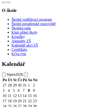
O škole
Školní vzdělávací program
Školní poradenské pracoviště
Školská rada
Klub přátel školy
Kroužky
Aktuality ZŠ
Kalendář akcí ZŠ
Certifikáty
KiVa tým
Kalendář
Srpen
2026
Po
Út
St
Čt
Pá
So
Ne
27
28
29
30
31
1
2
3
4
5
6
7
8
9
10
11
12
13
14
15
16
17
18
19
20
21
22
23
24
25
26
27
28
29
30