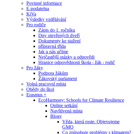
Povinné informace
E-podatelna
KiVa
Výsledky vzdělávání
Pro rodiče
Zápis do 1. ročníku
Dny otevřených dveří
Dokumenty ke stažení
přípravná třída
Jak u nás učíme
Nejčastější otázky a odpovědi
Hranice odpovědnosti škola - žák - rodič
Pro žáky
Podpora žákům
Žákovský parlament
Volná pracovní místa
Obědy do škol
Erasmus +
EcoHarmony: Schools for Climate Resilience
Online setkání
Navštívená místa
Blogy
Věda, která roste: Objevujeme
GMO
Co způsobuje problémy s klimatem?