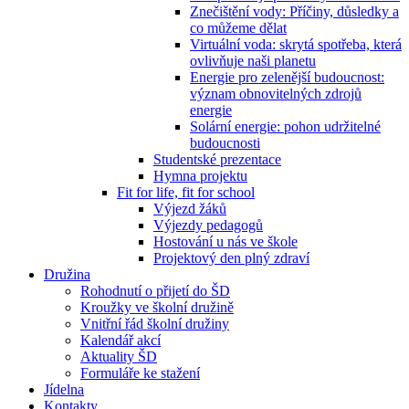
Znečištění vody: Příčiny, důsledky a
co můžeme dělat
Virtuální voda: skrytá spotřeba, která
ovlivňuje naši planetu
Energie pro zelenější budoucnost:
význam obnovitelných zdrojů
energie
Solární energie: pohon udržitelné
budoucnosti
Studentské prezentace
Hymna projektu
Fit for life, fit for school
Výjezd žáků
Výjezdy pedagogů
Hostování u nás ve škole
Projektový den plný zdraví
Družina
Rohodnutí o přijetí do ŠD
Kroužky ve školní družině
Vnitřní řád školní družiny
Kalendář akcí
Aktuality ŠD
Formuláře ke stažení
Jídelna
Kontakty