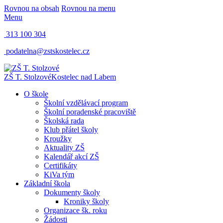
Rovnou na obsah
Rovnou na menu
Menu
313 100 304
podatelna@zstskostelec.cz
ZŠ T. Stolzové
Kostelec nad Labem
O škole
Školní vzdělávací program
Školní poradenské pracoviště
Školská rada
Klub přátel školy
Kroužky
Aktuality ZŠ
Kalendář akcí ZŠ
Certifikáty
KiVa tým
Základní škola
Dokumenty školy
Kroniky školy
Organizace šk. roku
Žádosti