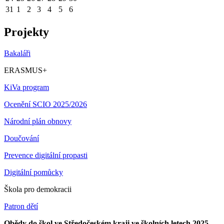
31
1
2
3
4
5
6
Projekty
Bakaláři
ERASMUS+
KiVa program
Ocenění SCIO 2025/2026
Národní plán obnovy
Doučování
Prevence digitální propasti
Digitální pomůcky
Škola pro demokracii
Patron dětí
Obědy do škol ve Středočeském kraji ve školních letech 2025 -