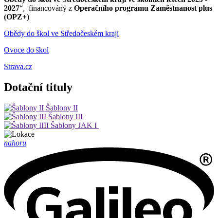
2027
“, financováný z
Operačního programu Zaměstnanost plus
(OPZ+)
Obědy do škol ve Středočeském kraji
Ovoce do škol
Strava.cz
Dotační tituly
Šablony II
Šablony III
Šablony JAK I
nahoru