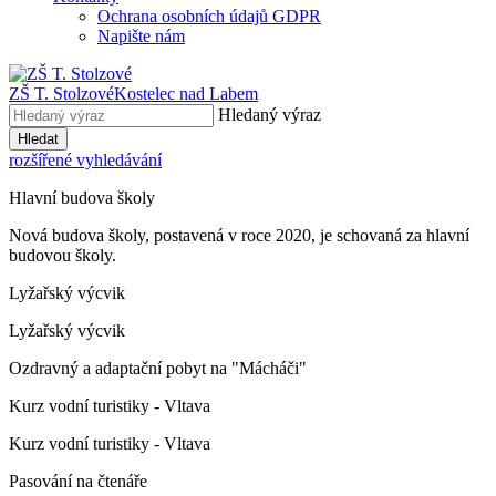
Ochrana osobních údajů GDPR
Napište nám
ZŠ T. Stolzové
Kostelec nad Labem
Hledaný výraz
Hledat
rozšířené vyhledávání
Hlavní budova školy
Nová budova školy, postavená v roce 2020, je schovaná za hlavní
budovou školy.
Lyžařský výcvik
Lyžařský výcvik
Ozdravný a adaptační pobyt na "Mácháči"
Kurz vodní turistiky - Vltava
Kurz vodní turistiky - Vltava
Pasování na čtenáře