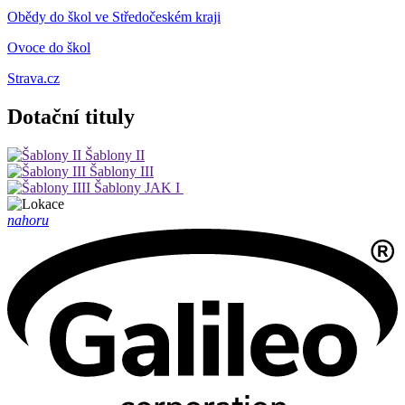
Obědy do škol ve Středočeském kraji
Ovoce do škol
Strava.cz
Dotační tituly
Šablony II
Šablony III
Šablony JAK I
nahoru