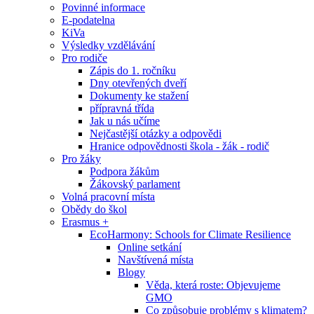
Povinné informace
E-podatelna
KiVa
Výsledky vzdělávání
Pro rodiče
Zápis do 1. ročníku
Dny otevřených dveří
Dokumenty ke stažení
přípravná třída
Jak u nás učíme
Nejčastější otázky a odpovědi
Hranice odpovědnosti škola - žák - rodič
Pro žáky
Podpora žákům
Žákovský parlament
Volná pracovní místa
Obědy do škol
Erasmus +
EcoHarmony: Schools for Climate Resilience
Online setkání
Navštívená místa
Blogy
Věda, která roste: Objevujeme
GMO
Co způsobuje problémy s klimatem?