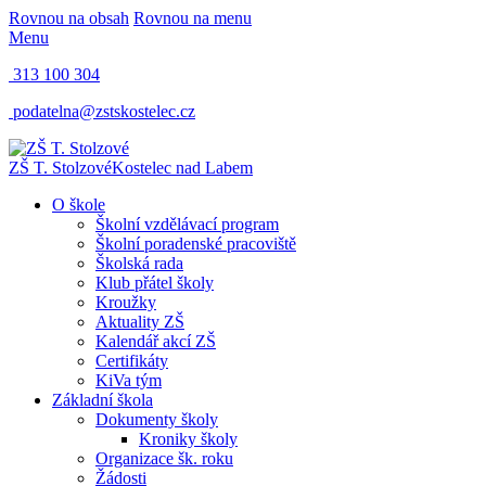
Rovnou na obsah
Rovnou na menu
Menu
313 100 304
podatelna@zstskostelec.cz
ZŠ T. Stolzové
Kostelec nad Labem
O škole
Školní vzdělávací program
Školní poradenské pracoviště
Školská rada
Klub přátel školy
Kroužky
Aktuality ZŠ
Kalendář akcí ZŠ
Certifikáty
KiVa tým
Základní škola
Dokumenty školy
Kroniky školy
Organizace šk. roku
Žádosti