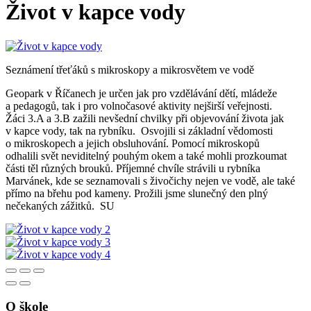
Život v kapce vody
Seznámení třeťáků s mikroskopy a mikrosvětem ve vodě
Geopark v Říčanech je určen jak pro vzdělávání dětí, mládeže
a pedagogů, tak i pro volnočasové aktivity nejširší veřejnosti.
Žáci 3.A a 3.B zažili nevšední chvilky při objevování života jak
v kapce vody, tak na rybníku. Osvojili si základní vědomosti
o mikroskopech a jejich obsluhování. Pomocí mikroskopů
odhalili svět neviditelný pouhým okem a také mohli prozkoumat
části těl různých brouků. Příjemné chvíle strávili u rybníka
Marvánek, kde se seznamovali s živočichy nejen ve vodě, ale také
přímo na břehu pod kameny. Prožili jsme slunečný den plný
nečekaných zážitků. SU
O škole