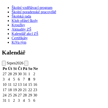
Školní vzdělávací program
Školní poradenské pracoviště
Školská rada
Klub přátel školy
Kroužky
Aktuality ZŠ
Kalendář akcí ZŠ
Certifikáty
KiVa tým
Kalendář
Srpen
2026
Po
Út
St
Čt
Pá
So
Ne
27
28
29
30
31
1
2
3
4
5
6
7
8
9
10
11
12
13
14
15
16
17
18
19
20
21
22
23
24
25
26
27
28
29
30
31
1
2
3
4
5
6