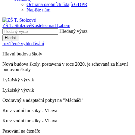
Ochrana osobních údajů GDPR
Napište nám
ZŠ T. Stolzové
Kostelec nad Labem
Hledaný výraz
Hledat
rozšířené vyhledávání
Hlavní budova školy
Nová budova školy, postavená v roce 2020, je schovaná za hlavní
budovou školy.
Lyžařský výcvik
Lyžařský výcvik
Ozdravný a adaptační pobyt na "Mácháči"
Kurz vodní turistiky - Vltava
Kurz vodní turistiky - Vltava
Pasování na čtenáře