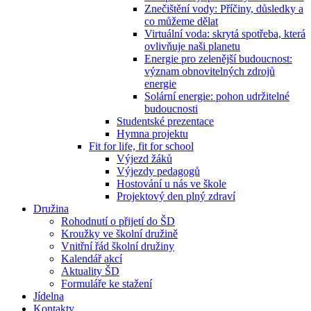
Znečištění vody: Příčiny, důsledky a
co můžeme dělat
Virtuální voda: skrytá spotřeba, která
ovlivňuje naši planetu
Energie pro zelenější budoucnost:
význam obnovitelných zdrojů
energie
Solární energie: pohon udržitelné
budoucnosti
Studentské prezentace
Hymna projektu
Fit for life, fit for school
Výjezd žáků
Výjezdy pedagogů
Hostování u nás ve škole
Projektový den plný zdraví
Družina
Rohodnutí o přijetí do ŠD
Kroužky ve školní družině
Vnitřní řád školní družiny
Kalendář akcí
Aktuality ŠD
Formuláře ke stažení
Jídelna
Kontakty