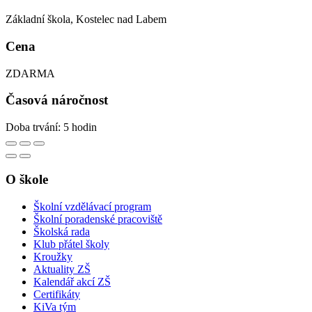
Základní škola, Kostelec nad Labem
Cena
ZDARMA
Časová náročnost
Doba trvání: 5 hodin
O škole
Školní vzdělávací program
Školní poradenské pracoviště
Školská rada
Klub přátel školy
Kroužky
Aktuality ZŠ
Kalendář akcí ZŠ
Certifikáty
KiVa tým