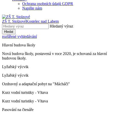
Ochrana osobních údajů GDPR
Napište nám
ZŠ T. Stolzové
Kostelec nad Labem
Hledaný výraz
Hledat
rozšířené vyhledávání
Hlavní budova školy
Nová budova školy, postavená v roce 2020, je schovaná za hlavní
budovou školy.
Lyžařský výcvik
Lyžařský výcvik
Ozdravný a adaptační pobyt na "Mácháči"
Kurz vodní turistiky - Vltava
Kurz vodní turistiky - Vltava
Pasování na čtenáře