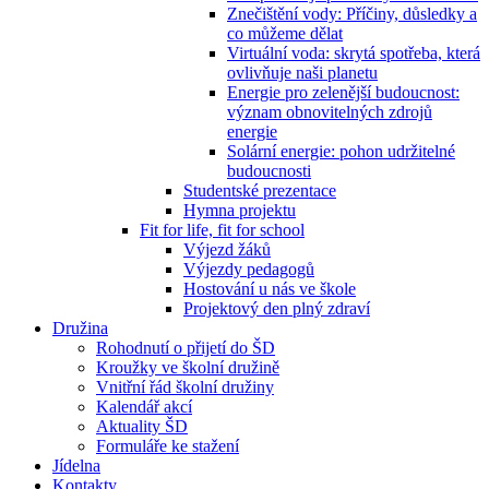
Znečištění vody: Příčiny, důsledky a
co můžeme dělat
Virtuální voda: skrytá spotřeba, která
ovlivňuje naši planetu
Energie pro zelenější budoucnost:
význam obnovitelných zdrojů
energie
Solární energie: pohon udržitelné
budoucnosti
Studentské prezentace
Hymna projektu
Fit for life, fit for school
Výjezd žáků
Výjezdy pedagogů
Hostování u nás ve škole
Projektový den plný zdraví
Družina
Rohodnutí o přijetí do ŠD
Kroužky ve školní družině
Vnitřní řád školní družiny
Kalendář akcí
Aktuality ŠD
Formuláře ke stažení
Jídelna
Kontakty