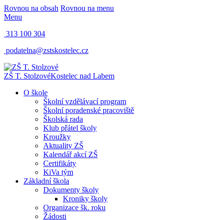
Rovnou na obsah
Rovnou na menu
Menu
313 100 304
podatelna@zstskostelec.cz
ZŠ T. Stolzové
Kostelec nad Labem
O škole
Školní vzdělávací program
Školní poradenské pracoviště
Školská rada
Klub přátel školy
Kroužky
Aktuality ZŠ
Kalendář akcí ZŠ
Certifikáty
KiVa tým
Základní škola
Dokumenty školy
Kroniky školy
Organizace šk. roku
Žádosti