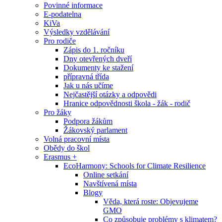
Povinné informace
E-podatelna
KiVa
Výsledky vzdělávání
Pro rodiče
Zápis do 1. ročníku
Dny otevřených dveří
Dokumenty ke stažení
přípravná třída
Jak u nás učíme
Nejčastější otázky a odpovědi
Hranice odpovědnosti škola - žák - rodič
Pro žáky
Podpora žákům
Žákovský parlament
Volná pracovní místa
Obědy do škol
Erasmus +
EcoHarmony: Schools for Climate Resilience
Online setkání
Navštívená místa
Blogy
Věda, která roste: Objevujeme
GMO
Co způsobuje problémy s klimatem?